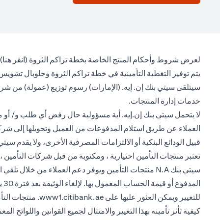
(opens in a new tab)
لعرض شروط وأحكام المنتج الخاصة بخطة تراكم الثروة (
انقر هنا
)
يتم توفير التغطية التأمينية في خطة تراكم الثروة وجلوبال تشويس 
سيتلقى سيتي بنك إن. إيه. (الإمارات) رسوم توزيع (عمولة) من شر
خدمات إدارة المنتجات.
لا يتحمل سيتي بنك إن.إيه. أية مسؤولية حال رفض أي طلب و/ أو مطا
العملاء عن طريق استلام المدفوعات من العميل وتحويلها إلى شركة زي
قبيل الودائع البنكية أو الالتزامات المصرفية الأخرى، ولا يقدم س
ال
(opens in a new tab)
للتغيير ويمكن العثور عليها على
www1.citibank.ae
. منتجات التأ
كيفية تأثر تأمينه بهذا التغيير والامتثال لجميع القوانين واللوائح المع