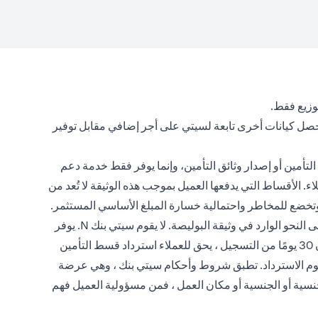
توزيع فقط.
تحصل كيانات أخرى تابعة لسيتي على أجر إضافي مقابل توفير
لتأمين أو إصدار وثائق التأمين، وإنما يوفر فقط خدمة دعم
. الأقساط التي يدفعها العميل بموجب هذه الوثيقة لا تُعد من
، وتخضع للمخاطر واحتمالية خسارة المبلغ الأساسي المستثمر.
تعتبر منتجات التأمين اختيارية ، ومكتوبة من قبل شركات التأمين ، وتخضع للاستثناءات ، والشروط والأحكام ، ومتطلبات الاكتتاب الطبي على النحو الوارد في وثيقة البوليصة. لا يقوم سيتي بنك N. يوفر
سيتي بنك N.A منتجات التأمين ويوفر دعم العملاء من خلال تلقي المدفوعات وإرسالها إلى شركة التأمين. إذا تم إلغاء السياسات في غضون 30 يومًا من التسجيل ، يحق للعملاء استرداد قسط التأمين
سترداد المعمول بها بعد خصم رسوم الاسترداد. تطبق شروط وأحكام سيتي بنك ، وهي عرضة
الجنسية أو الجنسية أو مكان العمل ، فمن مسؤولية العميل فهم