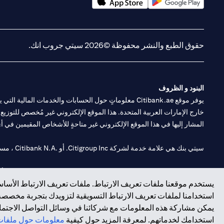
(opens in a new tab)
(opens in a new tab)
حقوق الطبع والنشر محفوظة ©2026 سيتي جروب انك.
البنود و الظروف
يوفر موقع Citibank.ae معلوماتٍ حول الحسابات والخدمات 
خارج الإمارات العربية المتحدة. هذا الموقع الإلكتروني غير مُخصص للتوزيع ع
المشار إليها في هذا الموقع الإلكتروني غير متاحةٍ للأشخاص المقيمين في أي د
سيتي بنك هي علامة خدمة لشركة Citigroup Inc. أو .Citibank N.A ، مستخدمة ومسجلة في جميع أنحاء العالم.
سيتي بنك إن. إيه. الإمارات مسجل لدى مصرف الإمارات المركزي تحت أرقام التراخيص 202563 لفرع الوصل في دبي، 531989 لفرع
يستخدم موقعنا ملفات تعريف الارتباط. ملفات تعريف الارتباط الأساسي
فرع سيتي بنك إن إيه - الإمارات العربية المتحدة مرخص من مصرف الإمارا
استخدامنا لملفات تعريف الارتباط التسويقية لتزويدك بتجربة مخصصة ع
يمكن مشاركة هذه المعلومات مع شركائنا في وسائل التواصل الاجتماعي
وسيط تداول في الأسواق الدولية بموجب ترخيص رقم 20200000198 ج) إدارة المحافظ بموجب ترخيص رقم 20200000240 د) الحفظ بموجب ترخيص رقم 602003.
استخدامك لخدماتهم. لمعرفة المزيد حول كيفية
معلومات حول ملفات 
حقوق الطبع والنشر محفوظة ©2026 سيتي جروب انك.