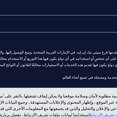
المالية التي يقدمها فرع سيتي بنك إن.إيه. في الإمارات العربية المتحدة، ويتيح الوصول إليه
لى أي شخصٍ أو استخدامه في أي دولةٍ يكون فيها هذا التوزيع أو الاستخدام مخالفًا ل
ولةٍ يكون فيها تقديم هذه الخدمات أو الاستثمارات مخالفًا للقانون أو اللوائح المح
 مول الإمارات في دبي، و
ة مطلوبة لأمان وسلامة موقعنا ولا يمكن إيقاف تشغيلها. بالنقر على 'مو
ت العربية المتحدة المركزي كفرع لبنك أجنبي.
بر الموقع ، وإظهار المحتوى والإعلانات المستهدفة ، وجمع البيانات ال
 والإعلان والتحليل والذين قد يجمعونها مع المعلومات الأخرى التي قدم
تعريف الارتباط
استخدامنا لبيانات ملفات تعريف الارتباط ، تفضل بزيارة.