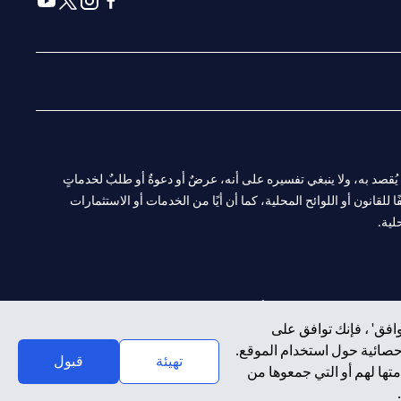
(opens in a new tab)
(opens in a new tab)
(opens in a new tab)
(opens in a new tab)
ا. ولا يُقصد به، ولا ينبغي تفسيره على أنه، عرضٌ أو دعوةٌ أو طلبٌ لخدماتٍ
لقانون أو اللوائح المحلية، كما أن أيًا من الخدمات أو الاستثمارات
لية.
CN-1002019
لفرع أبوظبي. هاتف: 4000 311 04.
افق' ، فإنك توافق على
إحصائية حول استخدام الموقع.
سيتي بنك إن إيه الإمارات العربية المتحدة مرخص من هيئة الأوراق المالية والسلع في الإمارات العربية المتحدة ("SCA") للقيام بالنشاط المالي لـ أ) الاستشارات المالية والتعريف والترويج بموجب ترخيص رقم 20200000097 ب)
تهيئة
قبول
تها لهم أو التي جمعوها من