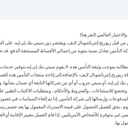
(opens in a new tab)
 والاختيار العالمي (
انقر هنا
)
من قبل زيوريخ إنترناشونال لايف، ويقتصر دور سيتي بنك إن.إيه. على ال
كة التأمين تعادل نسبة مئوية من إجمالي الأقساط المستحقة الدفع. قد 
لبة بموجب وثيقة التأمين هذه. لا يقوم سيتي بنك إن.إيه بتوفير خدمات ا
وريخ إنترناشونال لايف، بالإضافة إلى إتاحة منتجات التأمين هذه للعملاء
يتي بنك إن.إيه، أو سيتي جروب أو أي من شركاتها التابعة أي ضمان بشأنها
مدفوع أو قيمة الحساب المعمول بها. لإلغاء الوثيقة بعد فترة 30 يوم ، يحق للعميل الحصول على قيمة الا
مين غير متوفرة للأشخاص الأمريكيين. إذا قام العميل بتغيير الإقامة أو 
مول بها.