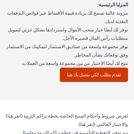
المزايا الرئيسية:
مرونة عالية تسمح لك بزيادة قيمة الأقساط عبر فوائض التدفقات
النقدية لديك.
توفر لك أيضًا خيار سحب الأموال واستردادها بشكل جزئي لتمويل
متطلبات رأس المال قصيرة الأجل.
توفر مجموعة واسعة من صناديق الاستثمار لتمكينك من الاستثمار
وفق توقعاتك بشأن المخاطر.
تتيح لك أيضًا الاختيار من بين مجموعة واسعة من العملات.
(opens in a new tab)
تقدم بطلب لكي نتصل بك هنا
(opens in a new tab)
لعرض شروط وأحكام المنتج الخاصة بخطة تراكم الثروة (
انقر هنا
)
(opens in a new tab)
والاختيار العالمي (
انقر هنا
)
يتم توفير التغطية التأمينية في خطة تراكم الثروة وجلوبال