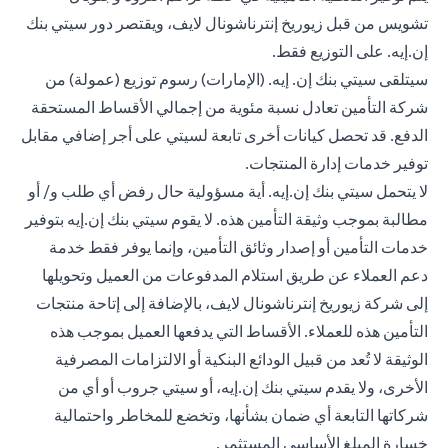
تشويس من قبل زيوريخ إنترناشونال لايف، ويقتصر دور سيتي بنك
إن.إيه. على التوزيع فقط.
سيتلقى سيتي بنك إن. إيه. (الإمارات) رسوم توزيع (عمولة) من
شركة التأمين تعادل نسبة مئوية من إجمالي الأقساط المستحقة
الدفع. قد تحصل كيانات أخرى تابعة لسيتي على أجر إضافي مقابل
توفير خدمات إدارة المنتجات.
لا يتحمل سيتي بنك إن.إيه. أية مسؤولية حال رفض أي طلب و/ أو
مطالبة بموجب وثيقة التأمين هذه. لا يقوم سيتي بنك إن.إيه بتوفير
خدمات التأمين أو إصدار وثائق التأمين، وإنما يوفر فقط خدمة
دعم العملاء عن طريق استلام المدفوعات من العميل وتحويلها
إلى شركة زيوريخ إنترناشونال لايف، بالإضافة إلى إتاحة منتجات
التأمين هذه للعملاء. الأقساط التي يدفعها العميل بموجب هذه
الوثيقة لا تُعد من قبيل الودائع البنكية أو الالتزامات المصرفية
الأخرى، ولا يقدم سيتي بنك إن.إيه، أو سيتي جروب أو أي من
شركاتها التابعة أي ضمان بشأنها، وتخضع للمخاطر واحتمالية
خسارة المبلغ الأساسي المستثمر.