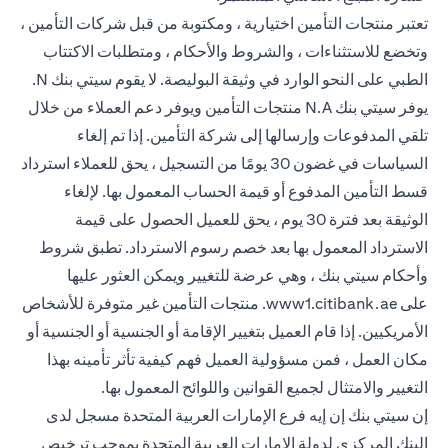
تعتبر منتجات التأمين اختيارية ، ومكتوبة من قبل شركات التأمين ،
وتخضع للاستثناءات ، والشروط والأحكام ، ومتطلبات الاكتتاب
الطبي على النحو الوارد في وثيقة البوليصة. لا يقوم سيتي بنك N.
يوفر سيتي بنك N.A منتجات التأمين ويوفر دعم العملاء من خلال
تلقي المدفوعات وإرسالها إلى شركة التأمين. إذا تم إلغاء
السياسات في غضون 30 يومًا من التسجيل ، يحق للعملاء استرداد
قسط التأمين المدفوع أو قيمة الحساب المعمول بها. لإلغاء
الوثيقة بعد فترة 30 يوم ، يحق للعميل الحصول على قيمة
الاسترداد المعمول بها بعد خصم رسوم الاسترداد. تطبق شروط
وأحكام سيتي بنك ، وهي عرضة للتغيير ويمكن العثور عليها
(opens in a new tab)
على
www1.citibank.ae
. منتجات التأمين غير متوفرة للأشخاص
الأمريكيين. إذا قام العميل بتغيير الإقامة أو الجنسية أو الجنسية أو
مكان العمل ، فمن مسؤولية العميل فهم كيفية تأثر تأمينه بهذا
التغيير والامتثال لجميع القوانين واللوائح المعمول بها.
إن سيتي بنك إن إيه فرع الإمارات العربية المتحدة مسجل لدى
البنك المركزي لدولة الإمارات العربية المتحدة بموجب ترخيص