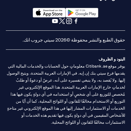
(opens in a new tab)
(opens in a new tab)
(opens in a new tab)
(opens in a new tab)
(opens in a new tab)
(opens in a new tab)
حقوق الطبع والنشر محفوظة ©2026 سيتي جروب انك.
البنود و الظروف
يوفر موقع Citibank.ae معلوماتٍ حول الحسابات والخدمات المالية التي
يقدمها فرع سيتي بنك إن.إيه. في الإمارات العربية المتحدة، ويتيح الوصول
إليها. ولا يُقصد به، ولا ينبغي تفسيره على أنه، عرضٌ أو دعوةٌ أو طلبٌ
لخدماتٍ خارج الإمارات العربية المتحدة. هذا الموقع الإلكتروني غير
مُخصص للتوزيع على أي شخصٍ أو استخدامه في أي دولةٍ يكون فيها هذا
التوزيع أو الاستخدام مخالفًا للقانون أو اللوائح المحلية، كما أن أيًا من
الخدمات أو الاستثمارات المشار إليها في هذا الموقع الإلكتروني غير متاحةٍ
للأشخاص المقيمين في أي دولةٍ يكون فيها تقديم هذه الخدمات أو
الاستثمارات مخالفًا للقانون أو اللوائح المحلية.