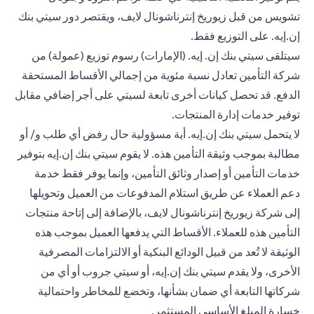
تشويس من قبل زيوريخ إنترناشونال لايف، ويقتصر دور سيتي بنك
إن.إيه. على التوزيع فقط.
سيتلقى سيتي بنك إن. إيه. (الإمارات) رسوم توزيع (عمولة) من
شركة التأمين تعادل نسبة مئوية من إجمالي الأقساط المستحقة
الدفع. قد تحصل كيانات أخرى تابعة لسيتي على أجر إضافي مقابل
توفير خدمات إدارة المنتجات.
لا يتحمل سيتي بنك إن.إيه. أية مسؤولية حال رفض أي طلب و/ أو
مطالبة بموجب وثيقة التأمين هذه. لا يقوم سيتي بنك إن.إيه بتوفير
خدمات التأمين أو إصدار وثائق التأمين، وإنما يوفر فقط خدمة
دعم العملاء عن طريق استلام المدفوعات من العميل وتحويلها
إلى شركة زيوريخ إنترناشونال لايف، بالإضافة إلى إتاحة منتجات
التأمين هذه للعملاء. الأقساط التي يدفعها العميل بموجب هذه
الوثيقة لا تُعد من قبيل الودائع البنكية أو الالتزامات المصرفية
الأخرى، ولا يقدم سيتي بنك إن.إيه، أو سيتي جروب أو أي من
شركاتها التابعة أي ضمان بشأنها، وتخضع للمخاطر واحتمالية
خسارة المبلغ الأساسي المستثمر.