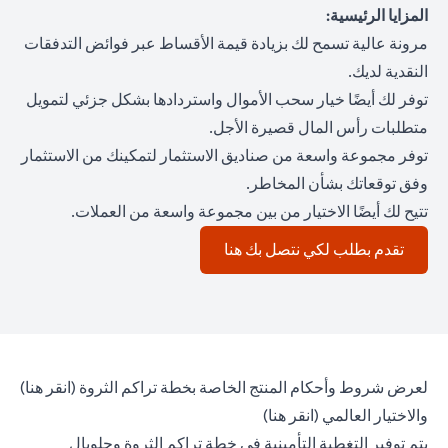
المزايا الرئيسية:
مرونة عالية تسمح لك بزيادة قيمة الأقساط عبر فوائض التدفقات
النقدية لديك.
توفر لك أيضًا خيار سحب الأموال واستردادها بشكل جزئي لتمويل
متطلبات رأس المال قصيرة الأجل.
توفر مجموعة واسعة من صناديق الاستثمار لتمكينك من الاستثمار
وفق توقعاتك بشأن المخاطر.
تتيح لك أيضًا الاختيار من بين مجموعة واسعة من العملات.
opens in a new tab
تقدم بطلب لكي نتصل بك هنا
 tab
لعرض شروط وأحكام المنتج الخاصة بخطة تراكم الثروة (
انقر هنا
)
opens in a new tab
والاختيار العالمي (
انقر هنا
)
يتم توفير التغطية التأمينية في خطة تراكم الثروة وجلوبال