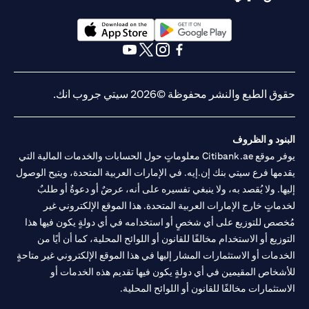
opens in a new tab
opens in a new tab
opens in a new tab
opens in a new tab
opens in a new tab
opens in a new tab
حقوق الطبع والنشر محفوظة ©2026 سيتي جروب انك.
البنود و الظروف
يوفر موقع Citibank.ae معلوماتٍ حول الحسابات والخدمات المالية التي
يقدمها فرع سيتي بنك إن.إيه. في الإمارات العربية المتحدة، ويتيح الوصول
إليها. ولا يُقصد به، ولا ينبغي تفسيره على أنه، عرضٌ أو دعوةٌ أو طلبٌ
لخدماتٍ خارج الإمارات العربية المتحدة. هذا الموقع الإلكتروني غير
مُخصص للتوزيع على أي شخصٍ أو استخدامه في أي دولةٍ يكون فيها هذا
التوزيع أو الاستخدام مخالفًا للقانون أو اللوائح المحلية، كما أن أيًا من
الخدمات أو الاستثمارات المشار إليها في هذا الموقع الإلكتروني غير متاحةٍ
للأشخاص المقيمين في أي دولةٍ يكون فيها تقديم هذه الخدمات أو
الاستثمارات مخالفًا للقانون أو اللوائح المحلية.