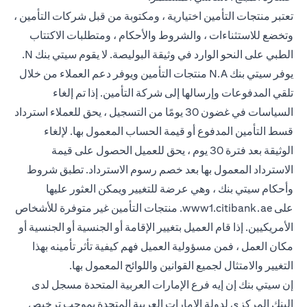
تعتبر منتجات التأمين اختيارية ، ومكتوبة من قبل شركات التأمين ،
وتخضع للاستثناءات ، والشروط والأحكام ، ومتطلبات الاكتتاب
الطبي على النحو الوارد في وثيقة البوليصة. لا يقوم سيتي بنك N.
يوفر سيتي بنك N.A منتجات التأمين ويوفر دعم العملاء من خلال
تلقي المدفوعات وإرسالها إلى شركة التأمين. إذا تم إلغاء
السياسات في غضون 30 يومًا من التسجيل ، يحق للعملاء استرداد
قسط التأمين المدفوع أو قيمة الحساب المعمول بها. لإلغاء
الوثيقة بعد فترة 30 يوم ، يحق للعميل الحصول على قيمة
الاسترداد المعمول بها بعد خصم رسوم الاسترداد. تطبق شروط
وأحكام سيتي بنك ، وهي عرضة للتغيير ويمكن العثور عليها
opens in a new tab
على
www1.citibank.ae
. منتجات التأمين غير متوفرة للأشخاص
الأمريكيين. إذا قام العميل بتغيير الإقامة أو الجنسية أو الجنسية أو
مكان العمل ، فمن مسؤولية العميل فهم كيفية تأثر تأمينه بهذا
التغيير والامتثال لجميع القوانين واللوائح المعمول بها.
إن سيتي بنك إن إيه فرع الإمارات العربية المتحدة مسجل لدى
البنك المركزي لدولة الإمارات العربية المتحدة بموجب ترخيص