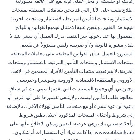
إقامته أو جنسيته أو محل عمله، فإنه يقع على عاتقه مسؤولية
اطلاع نفسه على الآثار التي قد تلحق بتعاملاته المتعلقة بمنتجات
الاستثمار ومنتجات التأمين المرتبط بالاستثمار ومنتجات الخزينة
نتيجة هذا التغيير، ويتعين عليه الامتثال لجميع القوانين واللوائح
المعمول بها عند دخولها حيز التنفيذ. يدرك العميل أن سيتي بنك لا
يقدم مشورة قانونية و/أو ضريبية وليس مسؤولاً عن تقديم
المشورة للعميل بشأن القوانين المطبقة على معاملاته المتعلقة
بمنتجات الاستثمار ومنتجات التأمين المرتبط بالاستثمار ومنتجات
الخزينة. لا يتم تقديم منتجات التأمين للأفراد المقيمين في الاتحاد
الأوروبي والمنطقة الاقتصادية الأوروبية وسويسرا وجيرنسي
وجيرسي. أي وجميع المستندات التي يقدمها سيتي بنك في سياق
معالجة طلب التأمين ليست، ولا ينبغي تفسيرها على أنها عرض أو
دعوة أو دعوة لشراء أو بيع منتجات التأمين لهؤلاء الأفراد. بالإضافة
إلى شروط وأحكام المنتجات المذكورة أعلاه، تطبق شروط
وأحكام سيتي بنك، وهي عرضة للتغيير ويمكن الاطلاع عليها على
www.citibank.ae
. إذا كانت لديك أي استفسارات أو شكاوى،