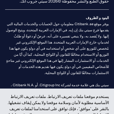
حقوق الطبع والنشر محفوظة ©2026 سيتي جروب انك.
البنود و الظروف
يوفر موقع Citibank.ae معلوماتٍ حول الحسابات والخدمات المالية التي
يقدمها فرع سيتي بنك إن.إيه. في الإمارات العربية المتحدة، ويتيح الوصول
إليها. ولا يُقصد به، ولا ينبغي تفسيره على أنه، عرضٌ أو دعوةٌ أو طلبٌ
لخدماتٍ خارج الإمارات العربية المتحدة. هذا الموقع الإلكتروني غير
مُخصص للتوزيع على أي شخصٍ أو استخدامه في أي دولةٍ يكون فيها هذا
التوزيع أو الاستخدام مخالفًا للقانون أو اللوائح المحلية، كما أن أيًا من
الخدمات أو الاستثمارات المشار إليها في هذا الموقع الإلكتروني غير متاحةٍ
للأشخاص المقيمين في أي دولةٍ يكون فيها تقديم هذه الخدمات أو
الاستثمارات مخالفًا للقانون أو اللوائح المحلية.
سيتي بنك هي علامة خدمة لشركة Citigroup Inc. أو .Citibank N.A ،
مستخدمة ومسجلة في جميع أنحاء العالم.
يستخدم موقعنا ملفات تعريف الارتباط. ملفات تعريف الارتباط
الأساسية مطلوبة لأمان وسلامة موقعنا ولا يمكن إيقاف تشغيلها.
سيتي بنك إن. إيه. الإمارات مسجل لدى مصرف الإمارات المركزي تحت
بالنقر على 'موافق' ، فإنك توافق على استخدامنا لملفات تعريف
أرقام التراخيص 202563 لفرع الوصل في دبي، 531989 لفرع مول