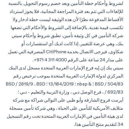
لشروط وأحكام خطة التأمين وبعد خصم رسوم التحويل. بالنسبة
للإلغاءات التي تتم بعد فترة المراجعة المجانية، فلا يجوز استرداد
الأقساط المدفوعة نظرًا لأن هذه الوثيقة ليست خطة ادخار ولا
تكتسب قيمة نقدية. بالإضافة إلى الشروط والأحكام التي تضعها
شركة التأمين في كل وثيقة تأمين، تطبق شروط وأحكام سيتي
بنك، وهي عرضة للتغيير. إذا كانت لديك أي استفسارات أو
شكاوى، فيرجى الاتصال بخدمة CitiPhone
المصرفية التي تعمل
على مدار 24 ساعة على
الرقم 4000 311 4 971+.
سيتي بنك إن إيه فرع الإمارات العربية المتحدة مسجل لدى البنك
المركزي لدولة الإمارات العربية المتحدة بموجب ترخيص رقم
BSD / 504/83 ؛ & nbsp ؛ 13/184/2019 ؛ BSD / 2819/9 ، BSD
/ 692/83 ، فرع الوصل دبي ، وزارة التربية والتعليم - دبي ؛
أبرمت فروع الشارقة وأبو ظبي على التوالي شراكة مع شركة
متلايف الأمريكية للتأمين على الحياة ، وهي شركة تأمين مسجلة
لدى هيئة التأمين في الإمارات العربية المتحدة تحت رقم التسجيل
34 لتقديم منتج التأمين هذا.