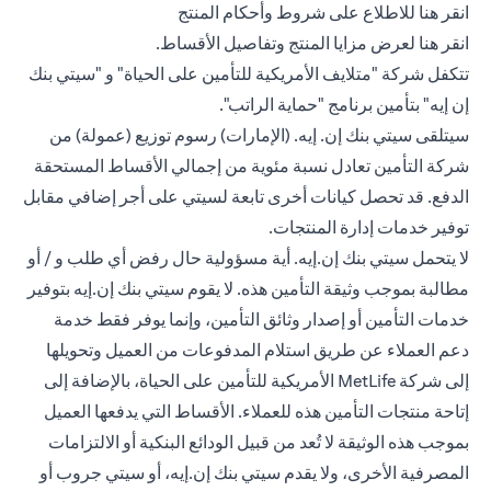
(opens in a new tab)
انقر هنا
للاطلاع على شروط وأحكام المنتج
(opens in a new tab)
انقر هنا
لعرض مزايا المنتج وتفاصيل الأقساط.
تتكفل شركة "متلايف الأمريكية للتأمين على الحياة" و "سيتي بنك
إن إيه" بتأمين برنامج "حماية الراتب".
سيتلقى سيتي بنك إن. إيه. (الإمارات) رسوم توزيع (عمولة) من
شركة التأمين تعادل نسبة مئوية من إجمالي الأقساط المستحقة
الدفع. قد تحصل كيانات أخرى تابعة لسيتي على أجر إضافي مقابل
توفير خدمات إدارة المنتجات.
لا يتحمل سيتي بنك إن.إيه. أية مسؤولية حال رفض أي طلب و / أو
مطالبة بموجب وثيقة التأمين هذه. لا يقوم سيتي بنك إن.إيه بتوفير
خدمات التأمين أو إصدار وثائق التأمين، وإنما يوفر فقط خدمة
دعم العملاء عن طريق استلام المدفوعات من العميل وتحويلها
إلى شركة MetLife الأمريكية للتأمين على الحياة، بالإضافة إلى
إتاحة منتجات التأمين هذه للعملاء. الأقساط التي يدفعها العميل
بموجب هذه الوثيقة لا تُعد من قبيل الودائع البنكية أو الالتزامات
المصرفية الأخرى، ولا يقدم سيتي بنك إن.إيه، أو سيتي جروب أو