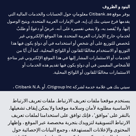
البنود و الظروف
يوفر موقع Citibank.ae معلوماتٍ حول الحسابات والخدمات المالية التي
يقدمها فرع سيتي بنك إن.إيه. في الإمارات العربية المتحدة، ويتيح الوصول
إليها. ولا يُقصد به، ولا ينبغي تفسيره على أنه، عرضٌ أو دعوةٌ أو طلبٌ
لخدماتٍ خارج الإمارات العربية المتحدة. هذا الموقع الإلكتروني غير
مُخصص للتوزيع على أي شخصٍ أو استخدامه في أي دولةٍ يكون فيها هذا
التوزيع أو الاستخدام مخالفًا للقانون أو اللوائح المحلية، كما أن أيًا من
الخدمات أو الاستثمارات المشار إليها في هذا الموقع الإلكتروني غير متاحةٍ
للأشخاص المقيمين في أي دولةٍ يكون فيها تقديم هذه الخدمات أو
الاستثمارات مخالفًا للقانون أو اللوائح المحلية.
سيتي بنك هي علامة خدمة لشركة Citigroup Inc. أو .Citibank N.A ،
مستخدمة ومسجلة في جميع أنحاء العالم.
يستخدم موقعنا ملفات تعريف الارتباط. ملفات تعريف الارتباط
الأساسية مطلوبة لأمان وسلامة موقعنا ولا يمكن إيقاف تشغيلها.
سيتي بنك إن. إيه. الإمارات مسجل لدى مصرف الإمارات المركزي تحت
بالنقر على 'موافق' ، فإنك توافق على استخدامنا لملفات تعريف
أرقام التراخيص 202563 لفرع الوصل في دبي، 531989 لفرع مول
الارتباط التسويقية لتزويدك بتجربة مخصصة عبر الموقع ، وإظهار
الإمارات في دبي، و
CN-1002019
لفرع أبوظبي. هاتف: 4000 311 04.
المحتوى والإعلانات المستهدفة ، وجمع البيانات الإحصائية حول
فرع سيتي بنك إن إيه - الإمارات العربية المتحدة مرخص من مصرف