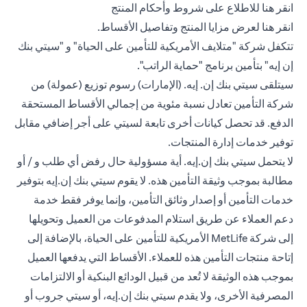
(opens in a new tab)
انقر هنا
للاطلاع على شروط وأحكام المنتج
(opens in a new tab)
انقر هنا
لعرض مزايا المنتج وتفاصيل الأقساط.
تتكفل شركة "متلايف الأمريكية للتأمين على الحياة" و "سيتي بنك
إن إيه" بتأمين برنامج "حماية الراتب".
سيتلقى سيتي بنك إن. إيه. (الإمارات) رسوم توزيع (عمولة) من
شركة التأمين تعادل نسبة مئوية من إجمالي الأقساط المستحقة
الدفع. قد تحصل كيانات أخرى تابعة لسيتي على أجر إضافي مقابل
توفير خدمات إدارة المنتجات.
لا يتحمل سيتي بنك إن.إيه. أية مسؤولية حال رفض أي طلب و / أو
مطالبة بموجب وثيقة التأمين هذه. لا يقوم سيتي بنك إن.إيه بتوفير
خدمات التأمين أو إصدار وثائق التأمين، وإنما يوفر فقط خدمة
دعم العملاء عن طريق استلام المدفوعات من العميل وتحويلها
إلى شركة MetLife الأمريكية للتأمين على الحياة، بالإضافة إلى
إتاحة منتجات التأمين هذه للعملاء. الأقساط التي يدفعها العميل
بموجب هذه الوثيقة لا تُعد من قبيل الودائع البنكية أو الالتزامات
المصرفية الأخرى، ولا يقدم سيتي بنك إن.إيه، أو سيتي جروب أو