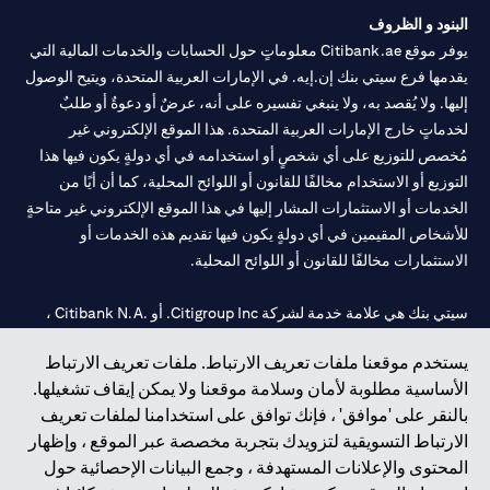
البنود و الظروف
يوفر موقع Citibank.ae معلوماتٍ حول الحسابات والخدمات المالية التي
يقدمها فرع سيتي بنك إن.إيه. في الإمارات العربية المتحدة، ويتيح الوصول
إليها. ولا يُقصد به، ولا ينبغي تفسيره على أنه، عرضٌ أو دعوةٌ أو طلبٌ
لخدماتٍ خارج الإمارات العربية المتحدة. هذا الموقع الإلكتروني غير
مُخصص للتوزيع على أي شخصٍ أو استخدامه في أي دولةٍ يكون فيها هذا
التوزيع أو الاستخدام مخالفًا للقانون أو اللوائح المحلية، كما أن أيًا من
الخدمات أو الاستثمارات المشار إليها في هذا الموقع الإلكتروني غير متاحةٍ
للأشخاص المقيمين في أي دولةٍ يكون فيها تقديم هذه الخدمات أو
الاستثمارات مخالفًا للقانون أو اللوائح المحلية.
سيتي بنك هي علامة خدمة لشركة Citigroup Inc. أو .Citibank N.A ،
مستخدمة ومسجلة في جميع أنحاء العالم.
يستخدم موقعنا ملفات تعريف الارتباط. ملفات تعريف الارتباط
الأساسية مطلوبة لأمان وسلامة موقعنا ولا يمكن إيقاف تشغيلها.
سيتي بنك إن. إيه. الإمارات مسجل لدى مصرف الإمارات المركزي تحت
بالنقر على 'موافق' ، فإنك توافق على استخدامنا لملفات تعريف
أرقام التراخيص 202563 لفرع الوصل في دبي، 531989 لفرع مول
الارتباط التسويقية لتزويدك بتجربة مخصصة عبر الموقع ، وإظهار
الإمارات في دبي، و
CN-1002019
لفرع أبوظبي. هاتف: 4000 311 04.
المحتوى والإعلانات المستهدفة ، وجمع البيانات الإحصائية حول
فرع سيتي بنك إن إيه - الإمارات العربية المتحدة مرخص من مصرف