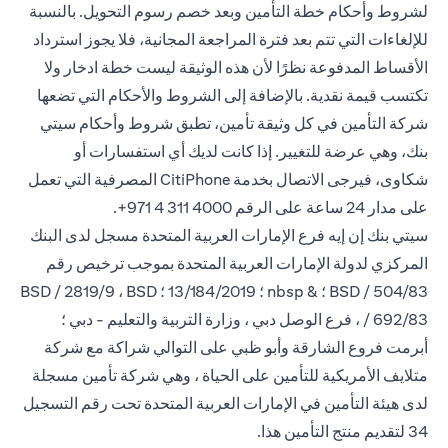
لشروط وأحكام خطة التأمين وبعد خصم رسوم التحويل. بالنسبة
للإلغاءات التي تتم بعد فترة المراجعة المجانية، فلا يجوز استرداد
الأقساط المدفوعة نظرًا لأن هذه الوثيقة ليست خطة ادخار ولا
تكتسب قيمة نقدية. بالإضافة إلى الشروط والأحكام التي تضعها
شركة التأمين في كل وثيقة تأمين، تطبق شروط وأحكام سيتي
بنك، وهي عرضة للتغيير. إذا كانت لديك أي استفسارات أو
شكاوى، فيرجى الاتصال بخدمة CitiPhone
المصرفية التي تعمل
على مدار 24 ساعة على
الرقم 4000 311 4 971+.
سيتي بنك إن إيه فرع الإمارات العربية المتحدة مسجل لدى البنك
المركزي لدولة الإمارات العربية المتحدة بموجب ترخيص رقم
BSD / 504/83 ؛ & nbsp ؛ 13/184/2019 ؛ BSD / 2819/9 ، BSD
/ 692/83 ، فرع الوصل دبي ، وزارة التربية والتعليم - دبي ؛
أبرمت فروع الشارقة وأبو ظبي على التوالي شراكة مع شركة
متلايف الأمريكية للتأمين على الحياة ، وهي شركة تأمين مسجلة
لدى هيئة التأمين في الإمارات العربية المتحدة تحت رقم التسجيل
34 لتقديم منتج التأمين هذا.