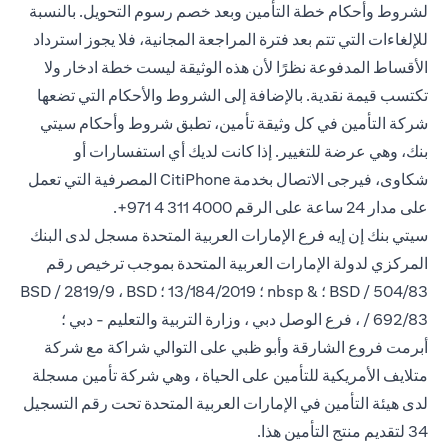
لشروط وأحكام خطة التأمين وبعد خصم رسوم التحويل. بالنسبة
للإلغاءات التي تتم بعد فترة المراجعة المجانية، فلا يجوز استرداد
الأقساط المدفوعة نظرًا لأن هذه الوثيقة ليست خطة ادخار ولا
تكتسب قيمة نقدية. بالإضافة إلى الشروط والأحكام التي تضعها
شركة التأمين في كل وثيقة تأمين، تطبق شروط وأحكام سيتي
بنك، وهي عرضة للتغيير. إذا كانت لديك أي استفسارات أو
شكاوى، فيرجى الاتصال بخدمة CitiPhone المصرفية التي تعمل
على مدار 24 ساعة على
الرقم 4000 311 4 971+.
سيتي بنك إن إيه فرع الإمارات العربية المتحدة مسجل لدى البنك
المركزي لدولة الإمارات العربية المتحدة بموجب ترخيص رقم
BSD / 504/83 ؛ & nbsp ؛ 13/184/2019 ؛ BSD / 2819/9 ، BSD
/ 692/83 ، فرع الوصل دبي ، وزارة التربية والتعليم - دبي ؛
أبرمت فروع الشارقة وأبو ظبي على التوالي شراكة مع شركة
متلايف الأمريكية للتأمين على الحياة ، وهي شركة تأمين مسجلة
لدى هيئة التأمين في الإمارات العربية المتحدة تحت رقم التسجيل
34 لتقديم منتج التأمين هذا.