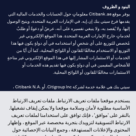
البنود و الظروف
يوفر موقع Citibank.ae معلوماتٍ حول الحسابات والخدمات المالية التي
يقدمها فرع سيتي بنك إن.إيه. في الإمارات العربية المتحدة، ويتيح الوصول
إليها. ولا يُقصد به، ولا ينبغي تفسيره على أنه، عرضٌ أو دعوةٌ أو طلبٌ
لخدماتٍ خارج الإمارات العربية المتحدة. هذا الموقع الإلكتروني غير
مُخصص للتوزيع على أي شخصٍ أو استخدامه في أي دولةٍ يكون فيها هذا
التوزيع أو الاستخدام مخالفًا للقانون أو اللوائح المحلية، كما أن أيًا من
الخدمات أو الاستثمارات المشار إليها في هذا الموقع الإلكتروني غير متاحةٍ
للأشخاص المقيمين في أي دولةٍ يكون فيها تقديم هذه الخدمات أو
الاستثمارات مخالفًا للقانون أو اللوائح المحلية.
سيتي بنك هي علامة خدمة لشركة Citigroup Inc. أو .Citibank N.A ،
مستخدمة ومسجلة في جميع أنحاء العالم.
يستخدم موقعنا ملفات تعريف الارتباط. ملفات تعريف الارتباط
الأساسية مطلوبة لأمان وسلامة موقعنا ولا يمكن إيقاف تشغيلها.
سيتي بنك إن. إيه. الإمارات مسجل لدى مصرف الإمارات المركزي تحت
بالنقر على 'موافق' ، فإنك توافق على استخدامنا لملفات تعريف
أرقام التراخيص 202563 لفرع الوصل في دبي، 531989 لفرع مول
الارتباط التسويقية لتزويدك بتجربة مخصصة عبر الموقع ، وإظهار
الإمارات في دبي، و CN-1002019 لفرع أبوظبي. هاتف: 4000 311 04.
المحتوى والإعلانات المستهدفة ، وجمع البيانات الإحصائية حول
فرع سيتي بنك إن إيه - الإمارات العربية المتحدة مرخص من مصرف