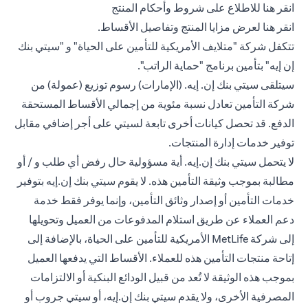
opens in a new tab
انقر هنا
للاطلاع على شروط وأحكام المنتج
opens in a new tab
انقر هنا
لعرض مزايا المنتج وتفاصيل الأقساط.
تتكفل شركة "متلايف الأمريكية للتأمين على الحياة" و "سيتي بنك
إن إيه" بتأمين برنامج "حماية الراتب".
سيتلقى سيتي بنك إن. إيه. (الإمارات) رسوم توزيع (عمولة) من
شركة التأمين تعادل نسبة مئوية من إجمالي الأقساط المستحقة
الدفع. قد تحصل كيانات أخرى تابعة لسيتي على أجر إضافي مقابل
توفير خدمات إدارة المنتجات.
لا يتحمل سيتي بنك إن.إيه. أية مسؤولية حال رفض أي طلب و / أو
مطالبة بموجب وثيقة التأمين هذه. لا يقوم سيتي بنك إن.إيه بتوفير
خدمات التأمين أو إصدار وثائق التأمين، وإنما يوفر فقط خدمة
دعم العملاء عن طريق استلام المدفوعات من العميل وتحويلها
إلى شركة MetLife الأمريكية للتأمين على الحياة، بالإضافة إلى
إتاحة منتجات التأمين هذه للعملاء. الأقساط التي يدفعها العميل
بموجب هذه الوثيقة لا تُعد من قبيل الودائع البنكية أو الالتزامات
المصرفية الأخرى، ولا يقدم سيتي بنك إن.إيه، أو سيتي جروب أو