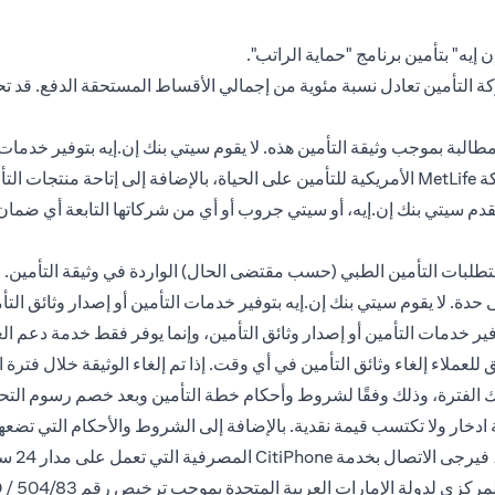
إيه" بتأمين برنامج "حماية الراتب".
كة التأمين تعادل نسبة مئوية من إجمالي الأقساط المستحقة الدفع. قد 
البة بموجب وثيقة التأمين هذه. لا يقوم سيتي بنك إن.إيه بتوفير خدمات 
العملاء عن طريق استلام المدفوعات من العميل وتحويلها إلى شركة MetLife الأمريكية للتأمين على ا
ولا يقدم سيتي بنك إن.إيه، أو سيتي جروب أو أي من شركاتها التابعة أي ض
طلبات التأمين الطبي (حسب مقتضى الحال) الواردة في وثيقة التأمين. ج
دة. لا يقوم سيتي بنك إن.إيه بتوفير خدمات التأمين أو إصدار وثائق ال
توفير خدمات التأمين أو إصدار وثائق التأمين، وإنما يوفر فقط خدمة دعم 
 الفترة، وذلك وفقًا لشروط وأحكام خطة التأمين وبعد خصم رسوم التحويل.
 ادخار ولا تكتسب قيمة نقدية. بالإضافة إلى الشروط والأحكام التي تض
الاتصال بخدمة CitiPhone
المصرفية التي تعمل على مدار 24 ساعة على