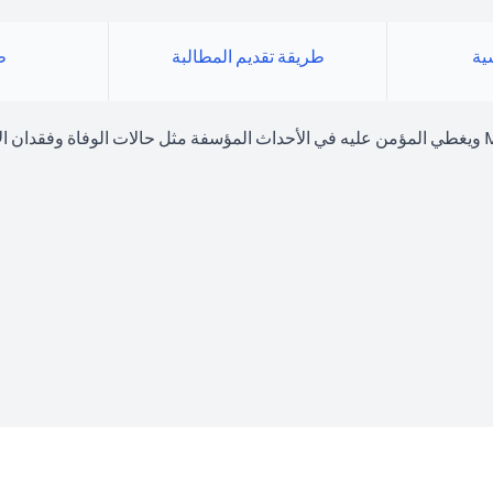
سية
طريقة تقديم المطالبة
ط
منتج حماية الراتب هو منتج تأمين اختياري تقدمه لك شركة MetLife ويغطي المؤمن عليه في الأحداث المؤسف