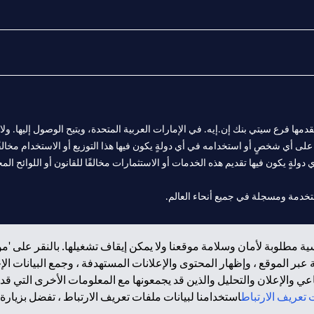
المالية التي يقدمها فرع سيتي بنك إن.إيه. في الإمارات العربية المتحدة، ويتيح الوصول إليه
لى أي شخصٍ أو استخدامه في أي دولةٍ يكون فيها هذا التوزيع أو الاستخدام مخالفًا ل
ولةٍ يكون فيها تقديم هذه الخدمات أو الاستثمارات مخالفًا للقانون أو اللوائح المح
 مول الإمارات في دبي، و
ة مطلوبة لأمان وسلامة موقعنا ولا يمكن إيقاف تشغيلها. بالنقر على 'مو
ت العربية المتحدة المركزي كفرع لبنك أجنبي.
بر الموقع ، وإظهار المحتوى والإعلانات المستهدفة ، وجمع البيانات ال
 والإعلان والتحليل والذين قد يجمعونها مع المعلومات الأخرى التي قدم
تعريف الارتباط
استخدامنا لبيانات ملفات تعريف الارتباط ، تفضل بزيارة.