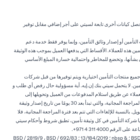
تحصل كيانات أخرى تابعة لسيتي على أجر إضافي مقابل توفير
التأمين أو إصدار وثائق التأمين، وإنما يوفر فقط خدمة دعم
لحياة، بالإضافة إلى إتاحة منتجات التأمين هذه للعملاء. الأقساط التي يدفعها العميل بموجب هذه الوثيقة
مان بشأنها، وتخضع للمخاطر واحتمالية خسارة المبلغ الأساسي
ميع منتجات التأمين اختيارية ويتم توفيرها من قبل شركات
تأمين. لا يتحمل سيتي بنك إن.إيه. أية مسؤولية حال رفض أي طلب و
العملاء عن طريق استلام المدفوعات من العميل وتحويلها إلى
شركة التأمين، بالإضافة إلى إتاحة منتجات التأمين هذه للعملاء. يحق للعملاء إلغاء وثائق التأمين في أي وقت. إذا تم إلغاء الوثيقة خلال فترة المراجعة المجانية، والتي تبدأ بعد 30 يومًا من تاريخ إصدار وثيقة
 بالنسبة للإلغاءات التي تتم بعد فترة المراجعة المجانية، فلا
عها شركة التأمين في كل وثيقة تأمين، تطبق شروط وأحكام سيتي
الرقم 4000 311 4 971+.
سيتي بنك إن إيه فرع الإمارات العربية المتحدة مسجل لدى البنك المركزي لدولة الإمارات العربية المتحدة بموجب ترخيص رقم BSD / 504/83 ؛ & nbsp ؛ 13/184/2019 ؛ BSD / 2819/9 ، BSD / 692/83