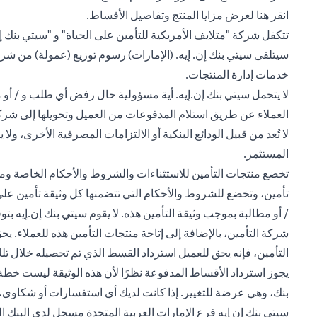
(opens in a new tab)
انقر هنا
لعرض مزايا المنتج وتفاصيل الأقساط.
تتكفل شركة "متلايف الأمريكية للتأمين على الحياة" و "سيتي بنك إن 
سيتلقى سيتي بنك إن. إيه. (الإمارات) رسوم توزيع (عمولة) من شر
خدمات إدارة المنتجات.
لا يتحمل سيتي بنك إن.إيه. أية مسؤولية حال رفض أي طلب و / أو مط
لا تُعد من قبيل الودائع البنكية أو الالتزامات المصرفية الأخرى، 
المستثمر.
تخضع منتجات التأمين للاستثناءات والشروط والأحكام الخاصة ومت
تأمين، وتخضع للشروط والأحكام التي تتضمنها كل وثيقة تأمين على ح
/ أو مطالبة بموجب وثيقة التأمين هذه. لا يقوم سيتي بنك إن.إيه ب
التأمين، فإنه يحق للعميل استرداد القسط الذي تم تحصيله خلال تلك
يجوز استرداد الأقساط المدفوعة نظرًا لأن هذه الوثيقة ليست خطة
بنك، وهي عرضة للتغيير. إذا كانت لديك أي استفسارات أو شكاوى، فيرجى 