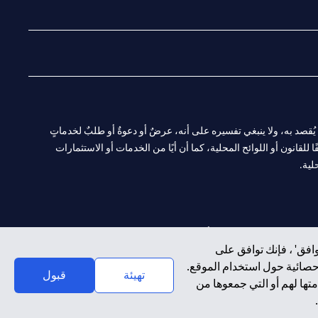
(opens in a new tab)
(opens in a new tab)
(opens in a new tab)
(opens in a new tab)
ا. ولا يُقصد به، ولا ينبغي تفسيره على أنه، عرضٌ أو دعوةٌ أو طلبٌ لخدماتٍ
لقانون أو اللوائح المحلية، كما أن أيًا من الخدمات أو الاستثمارات
لية.
CN-1002019
لفرع أبوظبي. هاتف: 4000 311 04.
افق' ، فإنك توافق على
إحصائية حول استخدام الموقع.
سيتي بنك إن إيه الإمارات العربية المتحدة مرخص من هيئة الأوراق المالية والسلع في الإمارات العربية المتحدة ("SCA") للقيام بالنشاط المالي لـ أ) الاستشارات المالية والتعريف والترويج بموجب ترخيص رقم 20200000097 ب)
تهيئة
قبول
تها لهم أو التي جمعوها من