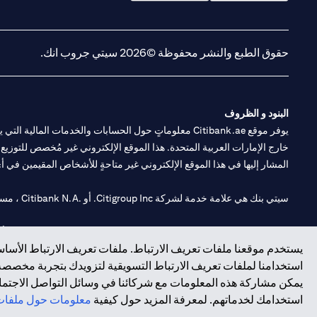
(opens in a new tab)
(opens in a new tab)
حقوق الطبع والنشر محفوظة ©2026 سيتي جروب انك.
البنود و الظروف
يوفر موقع Citibank.ae معلوماتٍ حول الحسابات والخدمات 
خارج الإمارات العربية المتحدة. هذا الموقع الإلكتروني غير مُخصص للتوزيع ع
المشار إليها في هذا الموقع الإلكتروني غير متاحةٍ للأشخاص المقيمين في أي د
سيتي بنك هي علامة خدمة لشركة Citigroup Inc. أو .Citibank N.A ، مستخدمة ومسجلة في جميع أنحاء العالم.
سيتي بنك إن. إيه. الإمارات مسجل لدى مصرف الإمارات المركزي تحت أرقام التراخيص 202563 لفرع الوصل في دبي، 531989 لفرع
يستخدم موقعنا ملفات تعريف الارتباط. ملفات تعريف الارتباط الأساسي
فرع سيتي بنك إن إيه - الإمارات العربية المتحدة مرخص من مصرف الإمارا
استخدامنا لملفات تعريف الارتباط التسويقية لتزويدك بتجربة مخصصة ع
يمكن مشاركة هذه المعلومات مع شركائنا في وسائل التواصل الاجتماعي
وسيط تداول في الأسواق الدولية بموجب ترخيص رقم 20200000198 ج) إدارة المحافظ بموجب ترخيص رقم 20200000240 د) الحفظ بموجب ترخيص رقم 602003.
استخدامك لخدماتهم. لمعرفة المزيد حول كيفية
معلومات حول ملفات 
حقوق الطبع والنشر محفوظة ©2026 سيتي جروب انك.