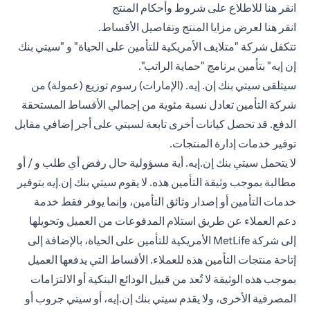
(opens in a new tab)
انقر هنا
للاطلاع على شروط وأحكام المنتج
(opens in a new tab)
انقر هنا
لعرض مزايا المنتج وتفاصيل الأقساط.
تتكفل شركة "متلايف الأمريكية للتأمين على الحياة" و "سيتي بنك
إن إيه" بتأمين برنامج "حماية الراتب".
سيتلقى سيتي بنك إن. إيه. (الإمارات) رسوم توزيع (عمولة) من
شركة التأمين تعادل نسبة مئوية من إجمالي الأقساط المستحقة
الدفع. قد تحصل كيانات أخرى تابعة لسيتي على أجر إضافي مقابل
توفير خدمات إدارة المنتجات.
لا يتحمل سيتي بنك إن.إيه. أية مسؤولية حال رفض أي طلب و / أو
مطالبة بموجب وثيقة التأمين هذه. لا يقوم سيتي بنك إن.إيه بتوفير
خدمات التأمين أو إصدار وثائق التأمين، وإنما يوفر فقط خدمة
دعم العملاء عن طريق استلام المدفوعات من العميل وتحويلها
إلى شركة MetLife الأمريكية للتأمين على الحياة، بالإضافة إلى
إتاحة منتجات التأمين هذه للعملاء. الأقساط التي يدفعها العميل
بموجب هذه الوثيقة لا تُعد من قبيل الودائع البنكية أو الالتزامات
المصرفية الأخرى، ولا يقدم سيتي بنك إن.إيه، أو سيتي جروب أو