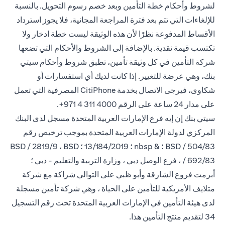
لشروط وأحكام خطة التأمين وبعد خصم رسوم التحويل. بالنسبة
للإلغاءات التي تتم بعد فترة المراجعة المجانية، فلا يجوز استرداد
الأقساط المدفوعة نظرًا لأن هذه الوثيقة ليست خطة ادخار ولا
تكتسب قيمة نقدية. بالإضافة إلى الشروط والأحكام التي تضعها
شركة التأمين في كل وثيقة تأمين، تطبق شروط وأحكام سيتي
بنك، وهي عرضة للتغيير. إذا كانت لديك أي استفسارات أو
شكاوى، فيرجى الاتصال بخدمة CitiPhone
المصرفية التي تعمل
على مدار 24 ساعة على
الرقم 4000 311 4 971+.
سيتي بنك إن إيه فرع الإمارات العربية المتحدة مسجل لدى البنك
المركزي لدولة الإمارات العربية المتحدة بموجب ترخيص رقم
BSD / 504/83 ؛ & nbsp ؛ 13/184/2019 ؛ BSD / 2819/9 ، BSD
/ 692/83 ، فرع الوصل دبي ، وزارة التربية والتعليم - دبي ؛
أبرمت فروع الشارقة وأبو ظبي على التوالي شراكة مع شركة
متلايف الأمريكية للتأمين على الحياة ، وهي شركة تأمين مسجلة
لدى هيئة التأمين في الإمارات العربية المتحدة تحت رقم التسجيل
34 لتقديم منتج التأمين هذا.