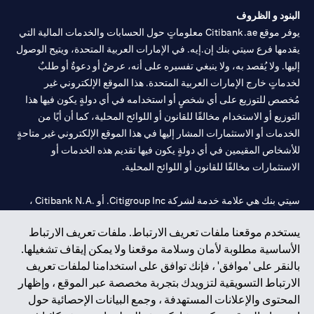
البنود و الظروف
يوفر موقع Citibank.ae معلوماتٍ حول الحسابات والخدمات المالية التي
يقدمها فرع سيتي بنك إن.إيه. في الإمارات العربية المتحدة، ويتيح الوصول
إليها. ولا يُقصد به، ولا ينبغي تفسيره على أنه، عرضٌ أو دعوةٌ أو طلبٌ
لخدماتٍ خارج الإمارات العربية المتحدة. هذا الموقع الإلكتروني غير
مُخصص للتوزيع على أي شخصٍ أو استخدامه في أي دولةٍ يكون فيها هذا
التوزيع أو الاستخدام مخالفًا للقانون أو اللوائح المحلية، كما أن أيًا من
الخدمات أو الاستثمارات المشار إليها في هذا الموقع الإلكتروني غير متاحةٍ
للأشخاص المقيمين في أي دولةٍ يكون فيها تقديم هذه الخدمات أو
الاستثمارات مخالفًا للقانون أو اللوائح المحلية.
سيتي بنك هي علامة خدمة لشركة Citigroup Inc. أو .Citibank N.A ،
مستخدمة ومسجلة في جميع أنحاء العالم.
يستخدم موقعنا ملفات تعريف الارتباط. ملفات تعريف الارتباط
الأساسية مطلوبة لأمان وسلامة موقعنا ولا يمكن إيقاف تشغيلها.
سيتي بنك إن. إيه. الإمارات مسجل لدى مصرف الإمارات المركزي تحت
بالنقر على 'موافق' ، فإنك توافق على استخدامنا لملفات تعريف
أرقام التراخيص 202563 لفرع الوصل في دبي، 531989 لفرع مول
الارتباط التسويقية لتزويدك بتجربة مخصصة عبر الموقع ، وإظهار
الإمارات في دبي، و
CN-1002019
لفرع أبوظبي. هاتف: 4000 311 04.
المحتوى والإعلانات المستهدفة ، وجمع البيانات الإحصائية حول
فرع سيتي بنك إن إيه - الإمارات العربية المتحدة مرخص من مصرف