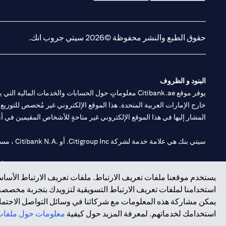
(opens in a new tab)
(opens in a new tab)
حقوق الطبع والنشر محفوظة ©2026 سيتي جروب انك.
البنود و الظروف
يوفر موقع Citibank.ae معلوماتٍ حول الحسابات والخدمات 
خارج الإمارات العربية المتحدة. هذا الموقع الإلكتروني غير مُخصص للتوزيع ع
المشار إليها في هذا الموقع الإلكتروني غير متاحةٍ للأشخاص المقيمين في أي د
سيتي بنك هي علامة خدمة لشركة Citigroup Inc. أو .Citibank N.A ، مستخدمة ومسجلة في جميع أنحاء العالم.
سيتي بنك إن. إيه. الإمارات مسجل لدى مصرف الإمارات المركزي تحت أرقام التراخيص 202563 لفرع الوصل في دبي، 531989 لفرع
يستخدم موقعنا ملفات تعريف الارتباط. ملفات تعريف الارتباط الأساسي
فرع سيتي بنك إن إيه - الإمارات العربية المتحدة مرخص من مصرف الإمارا
استخدامنا لملفات تعريف الارتباط التسويقية لتزويدك بتجربة مخصصة ع
يمكن مشاركة هذه المعلومات مع شركائنا في وسائل التواصل الاجتماعي
وسيط تداول في الأسواق الدولية بموجب ترخيص رقم 20200000198 ج) إدارة المحافظ بموجب ترخيص رقم 20200000240 د) الحفظ بموجب ترخيص رقم 602003.
استخدامك لخدماتهم. لمعرفة المزيد حول كيفية
معلومات حول ملفات 
حقوق الطبع والنشر محفوظة ©2026 سيتي جروب انك.