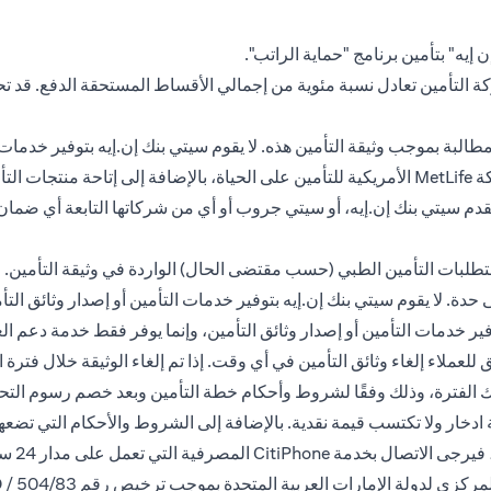
إيه" بتأمين برنامج "حماية الراتب".
كة التأمين تعادل نسبة مئوية من إجمالي الأقساط المستحقة الدفع. قد 
البة بموجب وثيقة التأمين هذه. لا يقوم سيتي بنك إن.إيه بتوفير خدمات 
العملاء عن طريق استلام المدفوعات من العميل وتحويلها إلى شركة MetLife الأمريكية للتأمين على ا
ولا يقدم سيتي بنك إن.إيه، أو سيتي جروب أو أي من شركاتها التابعة أي ض
طلبات التأمين الطبي (حسب مقتضى الحال) الواردة في وثيقة التأمين. ج
دة. لا يقوم سيتي بنك إن.إيه بتوفير خدمات التأمين أو إصدار وثائق ال
توفير خدمات التأمين أو إصدار وثائق التأمين، وإنما يوفر فقط خدمة دعم 
 الفترة، وذلك وفقًا لشروط وأحكام خطة التأمين وبعد خصم رسوم التحويل.
 ادخار ولا تكتسب قيمة نقدية. بالإضافة إلى الشروط والأحكام التي تض
الاتصال بخدمة CitiPhone
المصرفية التي تعمل على مدار 24 ساعة على