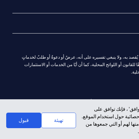
(opens in a new tab)
(opens in a new tab)
(opens in a new tab)
(opens in a new tab)
ا. ولا يُقصد به، ولا ينبغي تفسيره على أنه، عرضٌ أو دعوةٌ أو طلبٌ لخدماتٍ
لقانون أو اللوائح المحلية، كما أن أيًا من الخدمات أو الاستثمارات
لية.
CN-1002019
لفرع أبوظبي. هاتف: 4000 311 04.
افق' ، فإنك توافق على
إحصائية حول استخدام الموقع.
سيتي بنك إن إيه الإمارات العربية المتحدة مرخص من هيئة الأوراق المالية والسلع في الإمارات العربية المتحدة ("SCA") للقيام بالنشاط المالي لـ أ) الاستشارات المالية والتعريف والترويج بموجب ترخيص رقم 20200000097 ب)
تهيئة
قبول
تها لهم أو التي جمعوها من