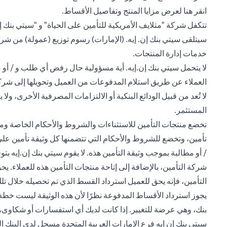
(opens in a new tab)
انقر هنا
لعرض مزايا المنتج وتفاصيل الأقساط.
تتكفل شركة "متلايف الأمريكية للتأمين على الحياة" و "سيتي بنك إن 
سيتلقى سيتي بنك إن. إيه. (الإمارات) رسوم توزيع (عمولة) من شر
خدمات إدارة المنتجات.
لا يتحمل سيتي بنك إن.إيه. أية مسؤولية حال رفض أي طلب و / أو مط
لا تُعد من قبيل الودائع البنكية أو الالتزامات المصرفية الأخرى، 
المستثمر.
تخضع منتجات التأمين للاستثناءات والشروط والأحكام الخاصة ومت
تأمين، وتخضع للشروط والأحكام التي تتضمنها كل وثيقة تأمين على ح
/ أو مطالبة بموجب وثيقة التأمين هذه. لا يقوم سيتي بنك إن.إيه ب
التأمين، فإنه يحق للعميل استرداد القسط الذي تم تحصيله خلال تلك
يجوز استرداد الأقساط المدفوعة نظرًا لأن هذه الوثيقة ليست خطة
بنك، وهي عرضة للتغيير. إذا كانت لديك أي استفسارات أو شكاوى، فيرجى 