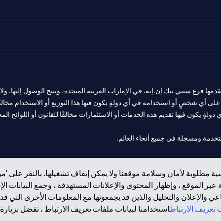
المالية التي يقدمها فرع سيتي بنك إن.إيه. في الإمارات العربية المتحدة، ويتيح الوصول إليه
لى أي شخصٍ أو استخدامه في أي دولةٍ يكون فيها هذا التوزيع أو الاستخدام مخالفًا ل
ولةٍ يكون فيها تقديم هذه الخدمات أو الاستثمارات مخالفًا للقانون أو اللوائح المح
 مول الإمارات في دبي، و
ة مطلوبة لأمان وسلامة موقعنا ولا يمكن إيقاف تشغيلها. بالنقر على 'مو
ت العربية المتحدة المركزي كفرع لبنك أجنبي.
بر الموقع ، وإظهار المحتوى والإعلانات المستهدفة ، وجمع البيانات ال
 والإعلان والتحليل والذين قد يجمعونها مع المعلومات الأخرى التي قدم
تعريف الارتباط
استخدامنا لبيانات ملفات تعريف الارتباط ، تفضل بزيارة.