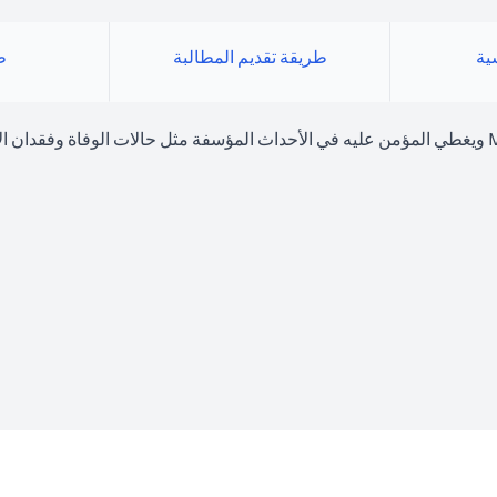
سية
طريقة تقديم المطالبة
ط
منتج حماية الراتب هو منتج تأمين اختياري تقدمه لك شركة MetLife ويغطي المؤمن عليه في الأحداث المؤسف