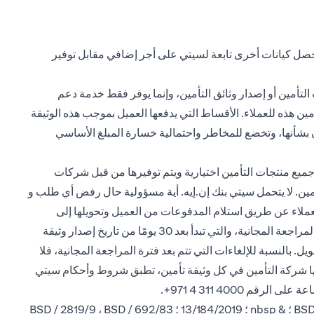
تحصل كيانات أخرى تابعة لسيتي على أجر إضافي مقابل توفير
التأمين أو إصدار وثائق التأمين، وإنما يوفر فقط خدمة دعم
لحياة، بالإضافة إلى إتاحة منتجات التأمين هذه للعملاء. الأقساط التي يدفعها العميل بموجب هذه الوثيقة
مان بشأنها، وتخضع للمخاطر واحتمالية خسارة المبلغ الأساسي
ميع منتجات التأمين اختيارية ويتم توفيرها من قبل شركات
تأمين. لا يتحمل سيتي بنك إن.إيه. أية مسؤولية حال رفض أي طلب و
العملاء عن طريق استلام المدفوعات من العميل وتحويلها إلى
شركة التأمين، بالإضافة إلى إتاحة منتجات التأمين هذه للعملاء. يحق للعملاء إلغاء وثائق التأمين في أي وقت. إذا تم إلغاء الوثيقة خلال فترة المراجعة المجانية، والتي تبدأ بعد 30 يومًا من تاريخ إصدار وثيقة
 بالنسبة للإلغاءات التي تتم بعد فترة المراجعة المجانية، فلا
عها شركة التأمين في كل وثيقة تأمين، تطبق شروط وأحكام سيتي
الرقم 4000 311 4 971+.
سيتي بنك إن إيه فرع الإمارات العربية المتحدة مسجل لدى البنك المركزي لدولة الإمارات العربية المتحدة بموجب ترخيص رقم BSD / 504/83 ؛ & nbsp ؛ 13/184/2019 ؛ BSD / 2819/9 ، BSD / 692/83