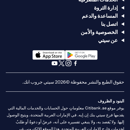
إدارة الثروة
المساعدة والدعم
اتصل بنا
الخصوصية والأمن
عن سيتي
opens in a new tab
opens in a new tab
opens in a new tab
opens in a new tab
opens in a new tab
opens in a new tab
حقوق الطبع والنشر محفوظة ©2026 سيتي جروب انك.
البنود و الظروف
يوفر موقع Citibank.ae معلوماتٍ حول الحسابات والخدمات المالية التي
يقدمها فرع سيتي بنك إن.إيه. في الإمارات العربية المتحدة، ويتيح الوصول
إليها. ولا يُقصد به، ولا ينبغي تفسيره على أنه، عرضٌ أو دعوةٌ أو طلبٌ
لخدماتٍ خارج الإمارات العربية المتحدة. هذا الموقع الإلكتروني غير