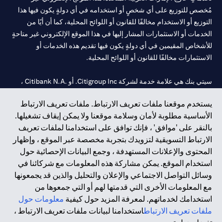
مُخصص للتوزيع على أي شخصٍ أو استخدامه في أي دولةٍ يكون فيها هذا
التوزيع أو الاستخدام مخالفًا للقانون أو اللوائح المحلية، كما أن أيًا من
الخدمات أو الاستثمارات المشار إليها في هذا الموقع الإلكتروني غير متاحةٍ
للأشخاص المقيمين في أي دولةٍ يكون فيها تقديم هذه الخدمات أو
الاستثمارات مخالفًا للقانون أو اللوائح المحلية.
سيتي بنك هي علامة خدمة لشركة Citigroup Inc. أو .Citibank N.A ،
مستخدمة ومسجلة في جميع أنحاء العالم.
يستخدم موقعنا ملفات تعريف الارتباط. ملفات تعريف الارتباط
الأساسية مطلوبة لأمان وسلامة موقعنا ولا يمكن إيقاف تشغيلها.
سيتي بنك إن. إيه. الإمارات مسجل لدى مصرف الإمارات المركزي تحت
بالنقر على 'موافق' ، فإنك توافق على استخدامنا لملفات تعريف
أرقام التراخيص 202563 لفرع الوصل في دبي، 531989 لفرع مول
الارتباط التسويقية لتزويدك بتجربة مخصصة عبر الموقع ، وإظهار
الإمارات في دبي، و CN-1002019 لفرع أبوظبي. هاتف: 4000 311 04.
المحتوى والإعلانات المستهدفة ، وجمع البيانات الإحصائية حول
فرع سيتي بنك إن إيه - الإمارات العربية المتحدة مرخص من مصرف
استخدام الموقع. يمكن مشاركة هذه المعلومات مع شركائنا في
الإمارات العربية المتحدة المركزي كفرع لبنك أجنبي.
وسائل التواصل الاجتماعي والإعلان والتحليل والذين قد يجمعونها
سيتي بنك إن إيه الإمارات العربية المتحدة مرخص من هيئة الأوراق المالية
مع المعلومات الأخرى التي قدمتها لهم أو التي جمعوها من
والسلع في الإمارات العربية المتحدة ("SCA") للقيام بالنشاط المالي لـ أ)
استخدامك لخدماتهم. لمعرفة المزيد حول كيفية
معلومات حول
الاستشارات المالية والتعريف والترويج بموجب ترخيص رقم
ملفات تعريف الارتباط
استخدامنا لبيانات ملفات تعريف الارتباط ،
20200000097 ب) وسيط تداول في الأسواق الدولية بموجب ترخيص