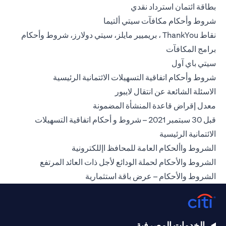
opens in a new tab
بطاقة ائتمان استرداد نقدي
opens in a new tab
شروط وأحكام مكافآت سيتي ألتيما
نقاط ThankYou ، بريميير مايلز، سيتي دولارز، شروط وأحكام
opens in a new tab
برامج المكافآت
opens in a new tab
سيتي باي آول
ns in a new tab
شروط وأحكام اتفاقية التسهيلات الائتمانية الرئيسية
opens in a new tab
الاسئلة الشائعة عن انتقال لايبور
opens in a new tab
معدل إقراض قاعدة المنشأة المضمونة
قبل 30 سبتمبر 2021 – شروط و أحكام اتفاقية التسهيلات
opens in a new tab
الائتمانية الرئيسية
opens in a new tab
الشروط واألحكام العامة للمحافظ اإللكترونية
n a new tab
الشروط والأحكام لحملة الودائع لأجل ذات العائد المرتفع
opens in a new tab
الشروط والأحكام – عرض باقة استثمارية
الخدمات المصرفية