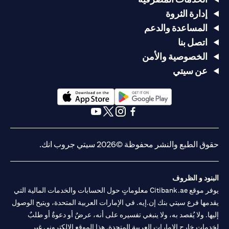
إدارة الثروة
المساعدة والدعم
اتصل بنا
الخصوصية والأمن
عن سيتي
(opens in a new tab)
(opens in a new tab)
(opens in a new tab)
(opens in a new tab)
(opens in a new tab)
(opens in a new tab)
حقوق الطبع والنشر محفوظة ©2026 سيتي جروب انك.
البنود و الظروف
يوفر موقع Citibank.ae معلوماتٍ حول الحسابات والخدمات المالية التي
يقدمها فرع سيتي بنك إن.إيه. في الإمارات العربية المتحدة، ويتيح الوصول
إليها. ولا يُقصد به، ولا ينبغي تفسيره على أنه، عرضٌ أو دعوةٌ أو طلبٌ
لخدماتٍ خارج الإمارات العربية المتحدة. هذا الموقع الإلكتروني غير