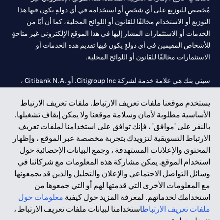
مُخصص للتوزيع على أي شخصٍ أو استخدامه في أي دولةٍ يكون فيها هذا
التوزيع أو الاستخدام مخالفًا للقانون أو اللوائح المحلية، كما أن أيًا من
الخدمات أو الاستثمارات المشار إليها في هذا الموقع الإلكتروني غير متاحةٍ
للأشخاص المقيمين في أي دولةٍ يكون فيها تقديم هذه الخدمات أو
الاستثمارات مخالفًا للقانون أو اللوائح المحلية.
سيتي بنك هي علامة خدمة لشركة Citigroup Inc. أو .Citibank N.A ،
مستخدمة ومسجلة في جميع أنحاء العالم.
يستخدم موقعنا ملفات تعريف الارتباط. ملفات تعريف الارتباط
الأساسية مطلوبة لأمان وسلامة موقعنا ولا يمكن إيقاف تشغيلها.
سيتي بنك إن. إيه. الإمارات مسجل لدى مصرف الإمارات المركزي تحت
بالنقر على 'موافق' ، فإنك توافق على استخدامنا لملفات تعريف
أرقام التراخيص 202563 لفرع الوصل في دبي، 531989 لفرع مول
الارتباط التسويقية لتزويدك بتجربة مخصصة عبر الموقع ، وإظهار
الإمارات في دبي، و
CN-1002019
لفرع أبوظبي. هاتف: 4000 311 04.
المحتوى والإعلانات المستهدفة ، وجمع البيانات الإحصائية حول
فرع سيتي بنك إن إيه - الإمارات العربية المتحدة مرخص من مصرف
استخدام الموقع. يمكن مشاركة هذه المعلومات مع شركائنا في
الإمارات العربية المتحدة المركزي كفرع لبنك أجنبي.
وسائل التواصل الاجتماعي والإعلان والتحليل والذين قد يجمعونها
سيتي بنك إن إيه الإمارات العربية المتحدة مرخص من هيئة الأوراق المالية
مع المعلومات الأخرى التي قدمتها لهم أو التي جمعوها من
والسلع في الإمارات العربية المتحدة ("SCA") للقيام بالنشاط المالي لـ أ)
استخدامك لخدماتهم. لمعرفة المزيد حول كيفية
معلومات حول
الاستشارات المالية والتعريف والترويج بموجب ترخيص رقم
ملفات تعريف الارتباط
استخدامنا لبيانات ملفات تعريف الارتباط ،
20200000097 ب) وسيط تداول في الأسواق الدولية بموجب ترخيص