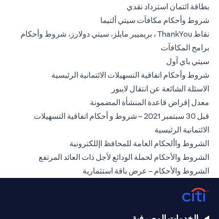
(opens in a new tab)
بطاقة ائتمان استرداد نقدي
(opens in a new tab)
شروط وأحكام مكافآت سيتي ألتيما
نقاط ThankYou ، بريميير مايلز، سيتي دولارز، شروط وأحكام
(opens in a new tab)
برامج المكافآت
(opens in a new tab)
سيتي باي آول
(opens in a new tab)
شروط وأحكام اتفاقية التسهيلات الائتمانية الرئيسية
(opens in a new tab)
الاسئلة الشائعة عن انتقال لايبور
(opens in a new tab)
معدل إقراض قاعدة المنشأة المضمونة
قبل 30 سبتمبر 2021 – شروط و أحكام اتفاقية التسهيلات
(opens in a new tab)
الائتمانية الرئيسية
(opens in a new tab)
الشروط واألحكام العامة للمحافظ اإللكترونية
(opens in a new tab)
الشروط والأحكام لحملة الودائع لأجل ذات العائد المرتفع
(opens in a new tab)
الشروط والأحكام – عرض باقة استثمارية
الخدمات المصرفية