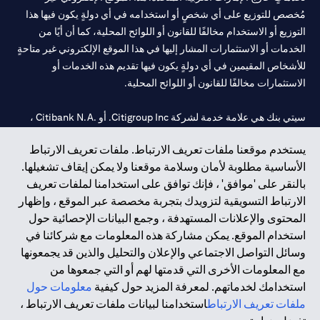
مُخصص للتوزيع على أي شخصٍ أو استخدامه في أي دولةٍ يكون فيها هذا
التوزيع أو الاستخدام مخالفًا للقانون أو اللوائح المحلية، كما أن أيًا من
الخدمات أو الاستثمارات المشار إليها في هذا الموقع الإلكتروني غير متاحةٍ
للأشخاص المقيمين في أي دولةٍ يكون فيها تقديم هذه الخدمات أو
الاستثمارات مخالفًا للقانون أو اللوائح المحلية.
سيتي بنك هي علامة خدمة لشركة Citigroup Inc. أو .Citibank N.A ،
مستخدمة ومسجلة في جميع أنحاء العالم.
يستخدم موقعنا ملفات تعريف الارتباط. ملفات تعريف الارتباط
الأساسية مطلوبة لأمان وسلامة موقعنا ولا يمكن إيقاف تشغيلها.
سيتي بنك إن. إيه. الإمارات مسجل لدى مصرف الإمارات المركزي تحت
بالنقر على 'موافق' ، فإنك توافق على استخدامنا لملفات تعريف
أرقام التراخيص 202563 لفرع الوصل في دبي، 531989 لفرع مول
الارتباط التسويقية لتزويدك بتجربة مخصصة عبر الموقع ، وإظهار
الإمارات في دبي، و
CN-1002019
لفرع أبوظبي. هاتف: 4000 311 04.
المحتوى والإعلانات المستهدفة ، وجمع البيانات الإحصائية حول
فرع سيتي بنك إن إيه - الإمارات العربية المتحدة مرخص من مصرف
استخدام الموقع. يمكن مشاركة هذه المعلومات مع شركائنا في
الإمارات العربية المتحدة المركزي كفرع لبنك أجنبي.
وسائل التواصل الاجتماعي والإعلان والتحليل والذين قد يجمعونها
سيتي بنك إن إيه الإمارات العربية المتحدة مرخص من هيئة الأوراق المالية
مع المعلومات الأخرى التي قدمتها لهم أو التي جمعوها من
والسلع في الإمارات العربية المتحدة ("SCA") للقيام بالنشاط المالي لـ أ)
استخدامك لخدماتهم. لمعرفة المزيد حول كيفية
معلومات حول
الاستشارات المالية والتعريف والترويج بموجب ترخيص رقم
ملفات تعريف الارتباط
استخدامنا لبيانات ملفات تعريف الارتباط ،
20200000097 ب) وسيط تداول في الأسواق الدولية بموجب ترخيص