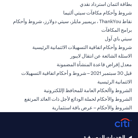
(opens in a new tab)
بطاقة ائتمان استرداد نقدي
(opens in a new tab)
شروط وأحكام مكافآت سيتي ألتيما
نقاط ThankYou ، بريميير مايلز، سيتي دولارز، شروط وأحكام
(opens in a new tab)
برامج المكافآت
(opens in a new tab)
سيتي باي آول
(opens in a new tab)
شروط وأحكام اتفاقية التسهيلات الائتمانية الرئيسية
(opens in a new tab)
الاسئلة الشائعة عن انتقال لايبور
(opens in a new tab)
معدل إقراض قاعدة المنشأة المضمونة
قبل 30 سبتمبر 2021 – شروط و أحكام اتفاقية التسهيلات
(opens in a new tab)
الائتمانية الرئيسية
(opens in a new tab)
الشروط واألحكام العامة للمحافظ اإللكترونية
(opens in a new tab)
الشروط والأحكام لحملة الودائع لأجل ذات العائد المرتفع
(opens in a new tab)
الشروط والأحكام – عرض باقة استثمارية
الخدمات المصرفية