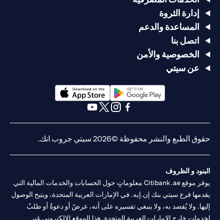
إدارة الثروة
المساعدة والدعم
اتصل بنا
الخصوصية والأمن
عن سيتي
(opens in a new tab)
(opens in a new tab)
(opens in a new tab)
(opens in a new tab)
(opens in a new tab)
(opens in a new tab)
حقوق الطبع والنشر محفوظة ©2026 سيتي جروب انك.
البنود و الظروف
يوفر موقع Citibank.ae معلوماتٍ حول الحسابات والخدمات المالية التي
يقدمها فرع سيتي بنك إن.إيه. في الإمارات العربية المتحدة، ويتيح الوصول
إليها. ولا يُقصد به، ولا ينبغي تفسيره على أنه، عرضٌ أو دعوةٌ أو طلبٌ
لخدماتٍ خارج الإمارات العربية المتحدة. هذا الموقع الإلكتروني غير