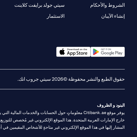
new tab
opens in a new tab
الشروط والأحكام
سيتي جولد برايفت كلاينت
opens in a new tab
opens in a new tab
إنشاء الآيبان
الاستثمار
opens in a new tab
opens in a new tab
حقوق الطبع والنشر محفوظة ©2026 سيتي جروب انك.
البنود و الظروف
يوفر موقع Citibank.ae معلوماتٍ حول الحسابات والخدمات 
خارج الإمارات العربية المتحدة. هذا الموقع الإلكتروني غير مُخصص للتوزيع ع
المشار إليها في هذا الموقع الإلكتروني غير متاحةٍ للأشخاص المقيمين في أي د