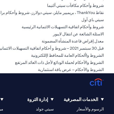
opens in a new tab
شروط وأحكام مكافآت سيتي ألتيما
نقاط ThankYou ، بريميير مايلز، سيتي دولارز، شروط وأحكام برامج المكافآت
opens in a new tab
سيتي باي آول
in a new tab
شروط وأحكام اتفاقية التسهيلات الائتمانية الرئيسية
opens in a new tab
الاسئلة الشائعة عن انتقال لايبور
opens in a new tab
معدل إقراض قاعدة المنشأة المضمونة
قبل 30 سبتمبر 2021 – شروط و أحكام اتفاقية التسهيلات الائتمانية الرئيسية
pens in a new tab
الشروط واألحكام العامة للمحافظ اإللكترونية
a new tab
الشروط والأحكام لحملة الودائع لأجل ذات العائد المرتفع
opens in a new tab
الشروط والأحكام – عرض باقة استثمارية
الخدمات المصرفية
إدارة الثروة
opens in a new tab
opens in a new tab
الرسوم والأسعار
سيتي جولد
مر