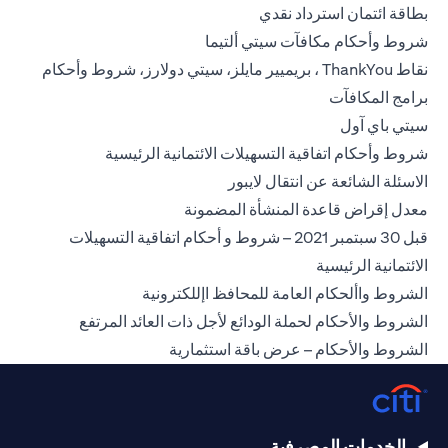
(opens in a new tab)
بطاقة ائتمان استرداد نقدي
(opens in a new tab)
شروط وأحكام مكافآت سيتي ألتيما
نقاط ThankYou ، بريميير مايلز، سيتي دولارز، شروط وأحكام
(opens in a new tab)
برامج المكافآت
(opens in a new tab)
سيتي باي آول
(opens in a new tab)
شروط وأحكام اتفاقية التسهيلات الائتمانية الرئيسية
(opens in a new tab)
الاسئلة الشائعة عن انتقال لايبور
(opens in a new tab)
معدل إقراض قاعدة المنشأة المضمونة
قبل 30 سبتمبر 2021 – شروط و أحكام اتفاقية التسهيلات
(opens in a new tab)
الائتمانية الرئيسية
(opens in a new tab)
الشروط واألحكام العامة للمحافظ اإللكترونية
(opens in a new tab)
الشروط والأحكام لحملة الودائع لأجل ذات العائد المرتفع
(opens in a new tab)
الشروط والأحكام – عرض باقة استثمارية
الخدمات المصرفية