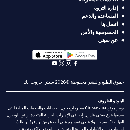
إدارة الثروة
المساعدة والدعم
اتصل بنا
الخصوصية والأمن
عن سيتي
(opens in a new tab)
(opens in a new tab)
(opens in a new tab)
(opens in a new tab)
(opens in a new tab)
(opens in a new tab)
حقوق الطبع والنشر محفوظة ©2026 سيتي جروب انك.
البنود و الظروف
يوفر موقع Citibank.ae معلوماتٍ حول الحسابات والخدمات المالية التي
يقدمها فرع سيتي بنك إن.إيه. في الإمارات العربية المتحدة، ويتيح الوصول
إليها. ولا يُقصد به، ولا ينبغي تفسيره على أنه، عرضٌ أو دعوةٌ أو طلبٌ
لخدماتٍ خارج الإمارات العربية المتحدة. هذا الموقع الإلكتروني غير