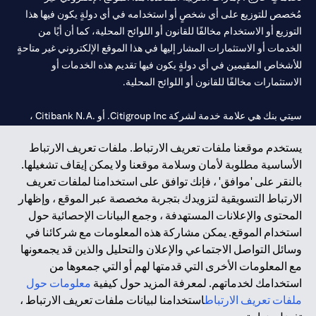
مُخصص للتوزيع على أي شخصٍ أو استخدامه في أي دولةٍ يكون فيها هذا
التوزيع أو الاستخدام مخالفًا للقانون أو اللوائح المحلية، كما أن أيًا من
الخدمات أو الاستثمارات المشار إليها في هذا الموقع الإلكتروني غير متاحةٍ
للأشخاص المقيمين في أي دولةٍ يكون فيها تقديم هذه الخدمات أو
الاستثمارات مخالفًا للقانون أو اللوائح المحلية.
سيتي بنك هي علامة خدمة لشركة Citigroup Inc. أو .Citibank N.A ،
مستخدمة ومسجلة في جميع أنحاء العالم.
يستخدم موقعنا ملفات تعريف الارتباط. ملفات تعريف الارتباط
الأساسية مطلوبة لأمان وسلامة موقعنا ولا يمكن إيقاف تشغيلها.
سيتي بنك إن. إيه. الإمارات مسجل لدى مصرف الإمارات المركزي تحت
بالنقر على 'موافق' ، فإنك توافق على استخدامنا لملفات تعريف
أرقام التراخيص 202563 لفرع الوصل في دبي، 531989 لفرع مول
الارتباط التسويقية لتزويدك بتجربة مخصصة عبر الموقع ، وإظهار
الإمارات في دبي، و
CN-1002019
لفرع أبوظبي. هاتف: 4000 311 04.
المحتوى والإعلانات المستهدفة ، وجمع البيانات الإحصائية حول
فرع سيتي بنك إن إيه - الإمارات العربية المتحدة مرخص من مصرف
استخدام الموقع. يمكن مشاركة هذه المعلومات مع شركائنا في
الإمارات العربية المتحدة المركزي كفرع لبنك أجنبي.
وسائل التواصل الاجتماعي والإعلان والتحليل والذين قد يجمعونها
سيتي بنك إن إيه الإمارات العربية المتحدة مرخص من هيئة الأوراق المالية
مع المعلومات الأخرى التي قدمتها لهم أو التي جمعوها من
والسلع في الإمارات العربية المتحدة ("SCA") للقيام بالنشاط المالي لـ أ)
استخدامك لخدماتهم. لمعرفة المزيد حول كيفية
معلومات حول
الاستشارات المالية والتعريف والترويج بموجب ترخيص رقم
ملفات تعريف الارتباط
استخدامنا لبيانات ملفات تعريف الارتباط ،
20200000097 ب) وسيط تداول في الأسواق الدولية بموجب ترخيص