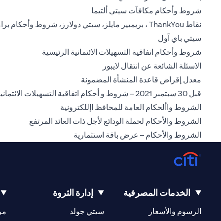
(opens in a new tab)
شروط وأحكام مكافآت سيتي ألتيما
نقاط ThankYou ، بريميير مايلز، سيتي دولارز، شروط وأحكام برامج المكافآت
(opens in a new tab)
سيتي باي آول
(opens in a new tab)
شروط وأحكام اتفاقية التسهيلات الائتمانية الرئيسية
(opens in a new tab)
الاسئلة الشائعة عن انتقال لايبور
(opens in a new tab)
معدل إقراض قاعدة المنشأة المضمونة
قبل 30 سبتمبر 2021 – شروط و أحكام اتفاقية التسهيلات الائتمانية الرئيسية
(opens in a new tab)
الشروط واألحكام العامة للمحافظ اإللكترونية
(opens in a new tab)
الشروط والأحكام لحملة الودائع لأجل ذات العائد المرتفع
(opens in a new tab)
الشروط والأحكام – عرض باقة استثمارية
الخدمات المصرفية
إدارة الثروة
(opens in a new tab)
(opens in a new tab)
الرسوم والأسعار
سيتي جولد
مر