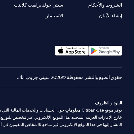
(opens in a new tab)
(opens in a new tab)
الشروط والأحكام
سيتي جولد برايفت كلاينت
(opens in a new tab)
(opens in a new tab)
إنشاء الآيبان
الاستثمار
(opens in a new tab)
(opens in a new tab)
حقوق الطبع والنشر محفوظة ©2026 سيتي جروب انك.
البنود و الظروف
يوفر موقع Citibank.ae معلوماتٍ حول الحسابات والخدمات 
خارج الإمارات العربية المتحدة. هذا الموقع الإلكتروني غير مُخصص للتوزيع ع
المشار إليها في هذا الموقع الإلكتروني غير متاحةٍ للأشخاص المقيمين في أي د