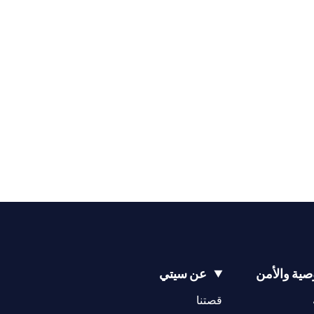
ية والأمن
عن سيتي
(opens in a new tab)
(opens in a new tab)
قصتنا