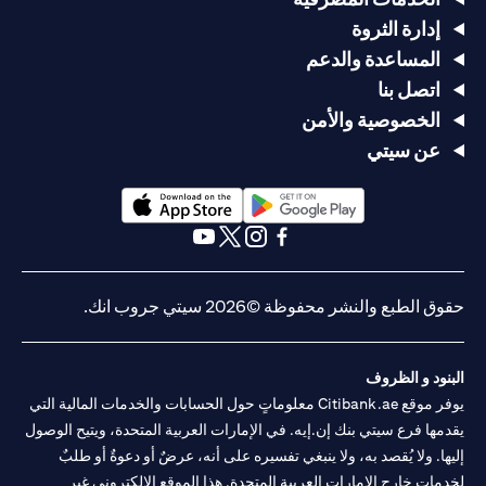
إدارة الثروة
المساعدة والدعم
اتصل بنا
الخصوصية والأمن
عن سيتي
opens in a new tab
opens in a new tab
opens in a new tab
opens in a new tab
opens in a new tab
opens in a new tab
حقوق الطبع والنشر محفوظة ©2026 سيتي جروب انك.
البنود و الظروف
يوفر موقع Citibank.ae معلوماتٍ حول الحسابات والخدمات المالية التي
يقدمها فرع سيتي بنك إن.إيه. في الإمارات العربية المتحدة، ويتيح الوصول
إليها. ولا يُقصد به، ولا ينبغي تفسيره على أنه، عرضٌ أو دعوةٌ أو طلبٌ
لخدماتٍ خارج الإمارات العربية المتحدة. هذا الموقع الإلكتروني غير