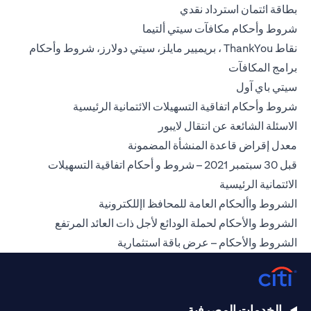
opens in a new tab
بطاقة ائتمان استرداد نقدي
opens in a new tab
شروط وأحكام مكافآت سيتي ألتيما
نقاط ThankYou ، بريميير مايلز، سيتي دولارز، شروط وأحكام
opens in a new tab
برامج المكافآت
opens in a new tab
سيتي باي آول
ns in a new tab
شروط وأحكام اتفاقية التسهيلات الائتمانية الرئيسية
opens in a new tab
الاسئلة الشائعة عن انتقال لايبور
opens in a new tab
معدل إقراض قاعدة المنشأة المضمونة
قبل 30 سبتمبر 2021 – شروط و أحكام اتفاقية التسهيلات
opens in a new tab
الائتمانية الرئيسية
opens in a new tab
الشروط واألحكام العامة للمحافظ اإللكترونية
n a new tab
الشروط والأحكام لحملة الودائع لأجل ذات العائد المرتفع
opens in a new tab
الشروط والأحكام – عرض باقة استثمارية
الخدمات المصرفية