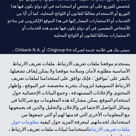
مُخصص للتوزيع على أي شخصٍ أو استخدامه في أي دولةٍ يكون فيها هذا
التوزيع أو الاستخدام مخالفًا للقانون أو اللوائح المحلية، كما أن أيًا من
الخدمات أو الاستثمارات المشار إليها في هذا الموقع الإلكتروني غير متاحةٍ
للأشخاص المقيمين في أي دولةٍ يكون فيها تقديم هذه الخدمات أو
الاستثمارات مخالفًا للقانون أو اللوائح المحلية.
سيتي بنك هي علامة خدمة لشركة Citigroup Inc. أو .Citibank N.A ،
مستخدمة ومسجلة في جميع أنحاء العالم.
يستخدم موقعنا ملفات تعريف الارتباط. ملفات تعريف الارتباط
الأساسية مطلوبة لأمان وسلامة موقعنا ولا يمكن إيقاف تشغيلها.
سيتي بنك إن. إيه. الإمارات مسجل لدى مصرف الإمارات المركزي تحت
بالنقر على 'موافق' ، فإنك توافق على استخدامنا لملفات تعريف
أرقام التراخيص 202563 لفرع الوصل في دبي، 531989 لفرع مول
الارتباط التسويقية لتزويدك بتجربة مخصصة عبر الموقع ، وإظهار
الإمارات في دبي، و CN-1002019 لفرع أبوظبي. هاتف: 4000 311 04.
المحتوى والإعلانات المستهدفة ، وجمع البيانات الإحصائية حول
فرع سيتي بنك إن إيه - الإمارات العربية المتحدة مرخص من مصرف
استخدام الموقع. يمكن مشاركة هذه المعلومات مع شركائنا في
الإمارات العربية المتحدة المركزي كفرع لبنك أجنبي.
وسائل التواصل الاجتماعي والإعلان والتحليل والذين قد يجمعونها
سيتي بنك إن إيه الإمارات العربية المتحدة مرخص من هيئة الأوراق المالية
مع المعلومات الأخرى التي قدمتها لهم أو التي جمعوها من
والسلع في الإمارات العربية المتحدة ("SCA") للقيام بالنشاط المالي لـ أ)
استخدامك لخدماتهم. لمعرفة المزيد حول كيفية
معلومات حول
الاستشارات المالية والتعريف والترويج بموجب ترخيص رقم
ملفات تعريف الارتباط
استخدامنا لبيانات ملفات تعريف الارتباط ،
20200000097 ب) وسيط تداول في الأسواق الدولية بموجب ترخيص