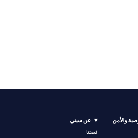
ية والأمن
عن سيتي
(opens in a new tab)
(opens in a new tab)
قصتنا