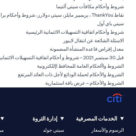
(opens in a new tab)
شروط وأحكام مكافآت سيتي ألتيما
نقاط ThankYou ، بريميير مايلز، سيتي دولارز، شروط وأحكام برامج المكافآت
(opens in a new tab)
سيتي باي آول
(opens in a new tab)
شروط وأحكام اتفاقية التسهيلات الائتمانية الرئيسية
(opens in a new tab)
الاسئلة الشائعة عن انتقال لايبور
(opens in a new tab)
معدل إقراض قاعدة المنشأة المضمونة
قبل 30 سبتمبر 2021 – شروط و أحكام اتفاقية التسهيلات الائتمانية الرئيسية
(opens in a new tab)
الشروط واألحكام العامة للمحافظ اإللكترونية
(opens in a new tab)
الشروط والأحكام لحملة الودائع لأجل ذات العائد المرتفع
(opens in a new tab)
الشروط والأحكام – عرض باقة استثمارية
الخدمات المصرفية
إدارة الثروة
(opens in a new tab)
(opens in a new tab)
الرسوم والأسعار
سيتي جولد
مر