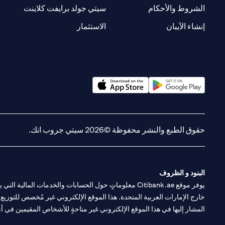
(opens in a new tab)
(opens in a new tab)
الشروط والأحكام
سيتي جولد برايفت كلاينت
(opens in a new tab)
(opens in a new tab)
إنشاء الآيبان
الاستثمار
(opens in a new tab)
(opens in a new tab)
حقوق الطبع والنشر محفوظة ©2026 سيتي جروب انك.
البنود و الظروف
يوفر موقع Citibank.ae معلوماتٍ حول الحسابات والخدمات 
خارج الإمارات العربية المتحدة. هذا الموقع الإلكتروني غير مُخصص للتوزيع ع
المشار إليها في هذا الموقع الإلكتروني غير متاحةٍ للأشخاص المقيمين في أي د