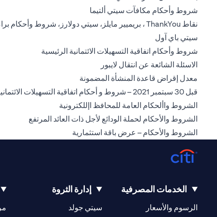
opens in a new tab
شروط وأحكام مكافآت سيتي ألتيما
نقاط ThankYou ، بريميير مايلز، سيتي دولارز، شروط وأحكام برامج المكافآت
opens in a new tab
سيتي باي آول
in a new tab
شروط وأحكام اتفاقية التسهيلات الائتمانية الرئيسية
opens in a new tab
الاسئلة الشائعة عن انتقال لايبور
opens in a new tab
معدل إقراض قاعدة المنشأة المضمونة
قبل 30 سبتمبر 2021 – شروط و أحكام اتفاقية التسهيلات الائتمانية الرئيسية
pens in a new tab
الشروط واألحكام العامة للمحافظ اإللكترونية
a new tab
الشروط والأحكام لحملة الودائع لأجل ذات العائد المرتفع
opens in a new tab
الشروط والأحكام – عرض باقة استثمارية
الخدمات المصرفية
إدارة الثروة
opens in a new tab
opens in a new tab
الرسوم والأسعار
سيتي جولد
مر