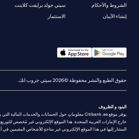
new tab
opens in a new tab
الشروط والأحكام
سيتي جولد برايفت كلاينت
opens in a new tab
opens in a new tab
إنشاء الآيبان
الاستثمار
opens in a new tab
opens in a new tab
حقوق الطبع والنشر محفوظة ©2026 سيتي جروب انك.
البنود و الظروف
يوفر موقع Citibank.ae معلوماتٍ حول الحسابات والخدمات 
خارج الإمارات العربية المتحدة. هذا الموقع الإلكتروني غير مُخصص للتوزيع ع
المشار إليها في هذا الموقع الإلكتروني غير متاحةٍ للأشخاص المقيمين في أي د