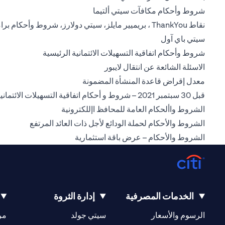
(opens in a new tab)
شروط وأحكام مكافآت سيتي ألتيما
نقاط ThankYou ، بريميير مايلز، سيتي دولارز، شروط وأحكام برامج المكافآت
(opens in a new tab)
سيتي باي آول
(opens in a new tab)
شروط وأحكام اتفاقية التسهيلات الائتمانية الرئيسية
(opens in a new tab)
الاسئلة الشائعة عن انتقال لايبور
(opens in a new tab)
معدل إقراض قاعدة المنشأة المضمونة
قبل 30 سبتمبر 2021 – شروط و أحكام اتفاقية التسهيلات الائتمانية الرئيسية
(opens in a new tab)
الشروط واألحكام العامة للمحافظ اإللكترونية
(opens in a new tab)
الشروط والأحكام لحملة الودائع لأجل ذات العائد المرتفع
(opens in a new tab)
الشروط والأحكام – عرض باقة استثمارية
الخدمات المصرفية
إدارة الثروة
(opens in a new tab)
(opens in a new tab)
الرسوم والأسعار
سيتي جولد
مر