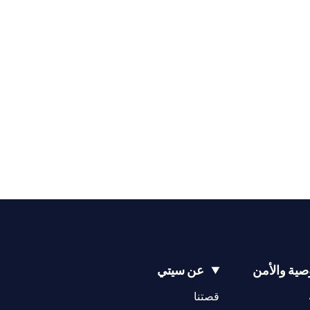
ية والأمن
عن سيتي
(opens in a new tab)
(opens in a new tab)
قصتنا