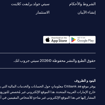
(opens in a new tab)
(opens in a new tab)
الشروط والأحكام
سيتي جولد برايفت كلاينت
(opens in a new tab)
(opens in a new tab)
إنشاء الآيبان
الاستثمار
(opens in a new tab)
(opens in a new tab)
حقوق الطبع والنشر محفوظة ©2026 سيتي جروب انك.
البنود و الظروف
يوفر موقع Citibank.ae معلوماتٍ حول الحسابات والخدمات 
خارج الإمارات العربية المتحدة. هذا الموقع الإلكتروني غير مُخصص للتوزيع ع
المشار إليها في هذا الموقع الإلكتروني غير متاحةٍ للأشخاص المقيمين في أي د