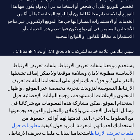
مُخصص للتوزيع على أي شخصٍ أو استخدامه في أي دولةٍ يكون فيها هذا
التوزيع أو الاستخدام مخالفًا للقانون أو اللوائح المحلية، كما أن أيًا من
الخدمات أو الاستثمارات المشار إليها في هذا الموقع الإلكتروني غير متاحةٍ
للأشخاص المقيمين في أي دولةٍ يكون فيها تقديم هذه الخدمات أو
الاستثمارات مخالفًا للقانون أو اللوائح المحلية.
سيتي بنك هي علامة خدمة لشركة Citigroup Inc. أو .Citibank N.A ،
مستخدمة ومسجلة في جميع أنحاء العالم.
يستخدم موقعنا ملفات تعريف الارتباط. ملفات تعريف الارتباط
الأساسية مطلوبة لأمان وسلامة موقعنا ولا يمكن إيقاف تشغيلها.
سيتي بنك إن. إيه. الإمارات مسجل لدى مصرف الإمارات المركزي تحت
بالنقر على 'موافق' ، فإنك توافق على استخدامنا لملفات تعريف
أرقام التراخيص 202563 لفرع الوصل في دبي، 531989 لفرع مول
الارتباط التسويقية لتزويدك بتجربة مخصصة عبر الموقع ، وإظهار
الإمارات في دبي، و CN-1002019 لفرع أبوظبي. هاتف: 4000 311 04.
المحتوى والإعلانات المستهدفة ، وجمع البيانات الإحصائية حول
فرع سيتي بنك إن إيه - الإمارات العربية المتحدة مرخص من مصرف
استخدام الموقع. يمكن مشاركة هذه المعلومات مع شركائنا في
الإمارات العربية المتحدة المركزي كفرع لبنك أجنبي.
وسائل التواصل الاجتماعي والإعلان والتحليل والذين قد يجمعونها
سيتي بنك إن إيه الإمارات العربية المتحدة مرخص من هيئة الأوراق المالية
مع المعلومات الأخرى التي قدمتها لهم أو التي جمعوها من
والسلع في الإمارات العربية المتحدة ("SCA") للقيام بالنشاط المالي لـ أ)
استخدامك لخدماتهم. لمعرفة المزيد حول كيفية
معلومات حول
الاستشارات المالية والتعريف والترويج بموجب ترخيص رقم
ملفات تعريف الارتباط
استخدامنا لبيانات ملفات تعريف الارتباط ،
20200000097 ب) وسيط تداول في الأسواق الدولية بموجب ترخيص