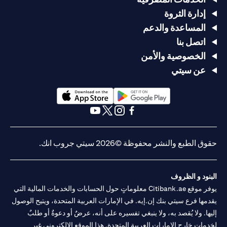
إدارة الثروة
المساعدة والدعم
اتصل بنا
الخصوصية والأمن
عن سيتي
opens in a new tab
opens in a new tab
opens in a new tab
opens in a new tab
opens in a new tab
opens in a new tab
حقوق الطبع والنشر محفوظة ©2026 سيتي جروب انك.
البنود و الظروف
يوفر موقع Citibank.ae معلوماتٍ حول الحسابات والخدمات المالية التي
يقدمها فرع سيتي بنك إن.إيه. في الإمارات العربية المتحدة، ويتيح الوصول
إليها. ولا يُقصد به، ولا ينبغي تفسيره على أنه، عرضٌ أو دعوةٌ أو طلبٌ
لخدماتٍ خارج الإمارات العربية المتحدة. هذا الموقع الإلكتروني غير