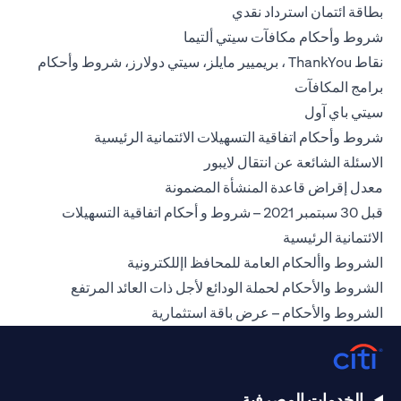
opens in a new tab
بطاقة ائتمان استرداد نقدي
opens in a new tab
شروط وأحكام مكافآت سيتي ألتيما
نقاط ThankYou ، بريميير مايلز، سيتي دولارز، شروط وأحكام
opens in a new tab
برامج المكافآت
opens in a new tab
سيتي باي آول
ns in a new tab
شروط وأحكام اتفاقية التسهيلات الائتمانية الرئيسية
opens in a new tab
الاسئلة الشائعة عن انتقال لايبور
opens in a new tab
معدل إقراض قاعدة المنشأة المضمونة
قبل 30 سبتمبر 2021 – شروط و أحكام اتفاقية التسهيلات
opens in a new tab
الائتمانية الرئيسية
opens in a new tab
الشروط واألحكام العامة للمحافظ اإللكترونية
n a new tab
الشروط والأحكام لحملة الودائع لأجل ذات العائد المرتفع
opens in a new tab
الشروط والأحكام – عرض باقة استثمارية
الخدمات المصرفية