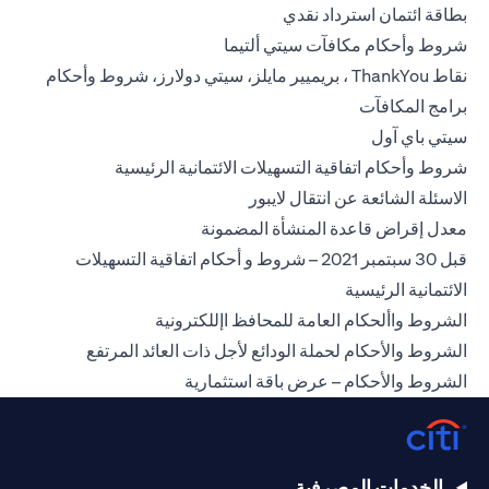
opens in a new tab
بطاقة ائتمان استرداد نقدي
opens in a new tab
شروط وأحكام مكافآت سيتي ألتيما
نقاط ThankYou ، بريميير مايلز، سيتي دولارز، شروط وأحكام
opens in a new tab
برامج المكافآت
opens in a new tab
سيتي باي آول
ns in a new tab
شروط وأحكام اتفاقية التسهيلات الائتمانية الرئيسية
opens in a new tab
الاسئلة الشائعة عن انتقال لايبور
opens in a new tab
معدل إقراض قاعدة المنشأة المضمونة
قبل 30 سبتمبر 2021 – شروط و أحكام اتفاقية التسهيلات
opens in a new tab
الائتمانية الرئيسية
opens in a new tab
الشروط واألحكام العامة للمحافظ اإللكترونية
n a new tab
الشروط والأحكام لحملة الودائع لأجل ذات العائد المرتفع
opens in a new tab
الشروط والأحكام – عرض باقة استثمارية
الخدمات المصرفية