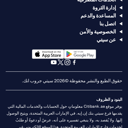
إدارة الثروة
المساعدة والدعم
اتصل بنا
الخصوصية والأمن
عن سيتي
opens in a new tab
opens in a new tab
opens in a new tab
opens in a new tab
opens in a new tab
opens in a new tab
حقوق الطبع والنشر محفوظة ©2026 سيتي جروب انك.
البنود و الظروف
يوفر موقع Citibank.ae معلوماتٍ حول الحسابات والخدمات المالية التي
يقدمها فرع سيتي بنك إن.إيه. في الإمارات العربية المتحدة، ويتيح الوصول
إليها. ولا يُقصد به، ولا ينبغي تفسيره على أنه، عرضٌ أو دعوةٌ أو طلبٌ
لخدماتٍ خارج الإمارات العربية المتحدة. هذا الموقع الإلكتروني غير