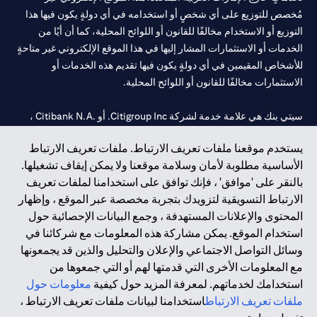
مُخصص للتوزيع على أي شخصٍ أو استخدامه في أي دولةٍ يكون فيها هذا
التوزيع أو الاستخدام مخالفًا للقانون أو اللوائح المحلية، كما أن أيًا من
الخدمات أو الاستثمارات المشار إليها في هذا الموقع الإلكتروني غير متاحةٍ
للأشخاص المقيمين في أي دولةٍ يكون فيها تقديم هذه الخدمات أو
الاستثمارات مخالفًا للقانون أو اللوائح المحلية.
سيتي بنك هي علامة خدمة لشركة Citigroup Inc. أو .Citibank N.A ،
مستخدمة ومسجلة في جميع أنحاء العالم.
يستخدم موقعنا ملفات تعريف الارتباط. ملفات تعريف الارتباط
الأساسية مطلوبة لأمان وسلامة موقعنا ولا يمكن إيقاف تشغيلها.
سيتي بنك إن. إيه. الإمارات مسجل لدى مصرف الإمارات المركزي تحت
بالنقر على 'موافق' ، فإنك توافق على استخدامنا لملفات تعريف
أرقام التراخيص 202563 لفرع الوصل في دبي، 531989 لفرع مول
الارتباط التسويقية لتزويدك بتجربة مخصصة عبر الموقع ، وإظهار
الإمارات في دبي، و CN-1002019 لفرع أبوظبي. هاتف: 4000 311 04.
المحتوى والإعلانات المستهدفة ، وجمع البيانات الإحصائية حول
فرع سيتي بنك إن إيه - الإمارات العربية المتحدة مرخص من مصرف
استخدام الموقع. يمكن مشاركة هذه المعلومات مع شركائنا في
الإمارات العربية المتحدة المركزي كفرع لبنك أجنبي.
وسائل التواصل الاجتماعي والإعلان والتحليل والذين قد يجمعونها
سيتي بنك إن إيه الإمارات العربية المتحدة مرخص من هيئة الأوراق المالية
مع المعلومات الأخرى التي قدمتها لهم أو التي جمعوها من
والسلع في الإمارات العربية المتحدة ("SCA") للقيام بالنشاط المالي لـ أ)
استخدامك لخدماتهم. لمعرفة المزيد حول كيفية
معلومات حول
الاستشارات المالية والتعريف والترويج بموجب ترخيص رقم
ملفات تعريف الارتباط
استخدامنا لبيانات ملفات تعريف الارتباط ،
20200000097 ب) وسيط تداول في الأسواق الدولية بموجب ترخيص