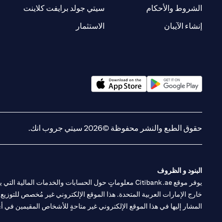
new tab
opens in a new tab
الشروط والأحكام
سيتي جولد برايفت كلاينت
opens in a new tab
opens in a new tab
إنشاء الآيبان
الاستثمار
opens in a new tab
opens in a new tab
حقوق الطبع والنشر محفوظة ©2026 سيتي جروب انك.
البنود و الظروف
يوفر موقع Citibank.ae معلوماتٍ حول الحسابات والخدمات 
خارج الإمارات العربية المتحدة. هذا الموقع الإلكتروني غير مُخصص للتوزيع ع
المشار إليها في هذا الموقع الإلكتروني غير متاحةٍ للأشخاص المقيمين في أي د