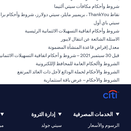
opens in a new tab
شروط وأحكام مكافآت سيتي ألتيما
نقاط ThankYou ، بريميير مايلز، سيتي دولارز، شروط وأحكام برامج المكافآت
opens in a new tab
سيتي باي آول
in a new tab
شروط وأحكام اتفاقية التسهيلات الائتمانية الرئيسية
opens in a new tab
الاسئلة الشائعة عن انتقال لايبور
opens in a new tab
معدل إقراض قاعدة المنشأة المضمونة
قبل 30 سبتمبر 2021 – شروط و أحكام اتفاقية التسهيلات الائتمانية الرئيسية
pens in a new tab
الشروط واألحكام العامة للمحافظ اإللكترونية
a new tab
الشروط والأحكام لحملة الودائع لأجل ذات العائد المرتفع
opens in a new tab
الشروط والأحكام – عرض باقة استثمارية
الخدمات المصرفية
إدارة الثروة
opens in a new tab
opens in a new tab
الرسوم والأسعار
سيتي جولد
مر