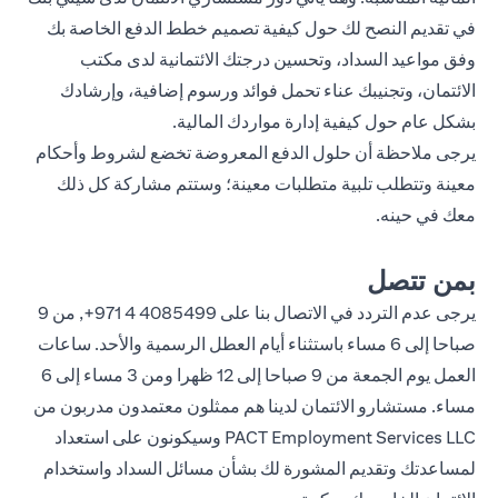
في تقديم النصح لك حول كيفية تصميم خطط الدفع الخاصة بك
وفق مواعيد السداد، وتحسين درجتك الائتمانية لدى مكتب
الائتمان، وتجنيبك عناء تحمل فوائد ورسوم إضافية، وإرشادك
بشكل عام حول كيفية إدارة مواردك المالية.
يرجى ملاحظة أن حلول الدفع المعروضة تخضع لشروط وأحكام
معينة وتتطلب تلبية متطلبات معينة؛ وستتم مشاركة كل ذلك
معك في حينه.
بمن تتصل
يرجى عدم التردد في الاتصال بنا على
4085499 4 971+
, من 9
صباحا إلى 6 مساء باستثناء أيام العطل الرسمية والأحد. ساعات
العمل يوم الجمعة من 9 صباحا إلى 12 ظهرا ومن 3 مساء إلى 6
مساء. مستشارو الائتمان لدينا هم ممثلون معتمدون مدربون من
PACT Employment Services LLC وسيكونون على استعداد
لمساعدتك وتقديم المشورة لك بشأن مسائل السداد واستخدام