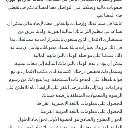
صعوبات مالية ونحثكم على التواصل معنا لمساعدتكم في تخطي
هذه المصاعب.
غايتنا هي مساعدتك وإرشادك والتعاون معك لإيجاد بدائل يمكن أن
تساعد في تنظيم التزاماتك المالية الفورية، ولدينا فريق من
مستشاري الائتمان الذين يسعون باستمرار لخدمة مصالحك، بما
في ذلك تزويدك بخيارات بديلة لسداد مديوناتك. ونأمل أن يساعد
ذلك عملائنا على مواصلة الوفاء بالتزاماتهم المالية.
يمكن أن يؤدي عدم الوفاء بالتزاماتك المالية إلى تبعات سلبية،
ويشمل ذلك تخفيض درجتك الائتمانية لدى مكتب الائتمان، ودفع
فوائد باهظة على المدفوعات المستحقة، وما يتبع ذلك من رسوم
وغرامات، وما إلى ذلك. يرجى النقر على الرابط أدناه للاطلاع على
الرسوم والمعمولات المتعلقة بأرصدة حسابك
(opens in a new tab)
للحصول على معلومات باللغة الإنجليزية:
انقر هنا
(opens in a new tab)
للحصول على معلومات باللغة العربية:
انقر هنا
الحوار المفتوح والصادق هو الخطوة الأولى نحو إيجاد الحلول
المالية المناسبة. وهنا يأتي دور مستشاري الائتمان لدى سيتي بنك