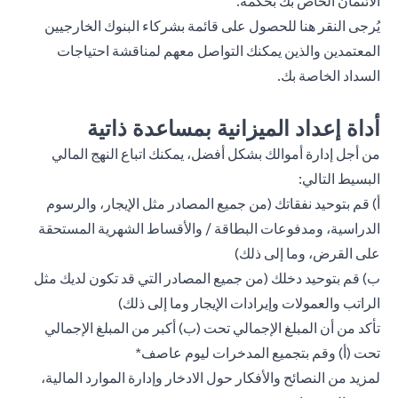
الائتمان الخاص بك بحكمة.
يُرجى
النقر هنا
للحصول على قائمة بشركاء البنوك الخارجيين
المعتمدين والذين يمكنك التواصل معهم لمناقشة احتياجات
السداد الخاصة بك.
أداة إعداد الميزانية بمساعدة ذاتية
من أجل إدارة أموالك بشكل أفضل، يمكنك اتباع النهج المالي
البسيط التالي:
أ) قم بتوحيد نفقاتك (من جميع المصادر مثل الإيجار، والرسوم
الدراسية، ومدفوعات البطاقة / والأقساط الشهرية المستحقة
على القرض، وما إلى ذلك)
ب) قم بتوحيد دخلك (من جميع المصادر التي قد تكون لديك مثل
الراتب والعمولات وإيرادات الإيجار وما إلى ذلك)
تأكد من أن المبلغ الإجمالي تحت (ب) أكبر من المبلغ الإجمالي
تحت (أ) وقم بتجميع المدخرات ليوم عاصف*
لمزيد من النصائح والأفكار حول الادخار وإدارة الموارد المالية،