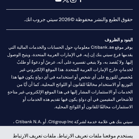
(opens in a new tab)
(opens in a new tab)
(opens in a new tab)
(opens in a new tab)
حقوق الطبع والنشر محفوظة ©2026 سيتي جروب انك.
البنود و الظروف
يوفر موقع Citibank.ae معلوماتٍ حول الحسابات والخدمات المالية التي
يقدمها فرع سيتي بنك إن.إيه. في الإمارات العربية المتحدة، ويتيح الوصول
إليها. ولا يُقصد به، ولا ينبغي تفسيره على أنه، عرضٌ أو دعوةٌ أو طلبٌ
لخدماتٍ خارج الإمارات العربية المتحدة. هذا الموقع الإلكتروني غير
مُخصص للتوزيع على أي شخصٍ أو استخدامه في أي دولةٍ يكون فيها هذا
التوزيع أو الاستخدام مخالفًا للقانون أو اللوائح المحلية، كما أن أيًا من
الخدمات أو الاستثمارات المشار إليها في هذا الموقع الإلكتروني غير متاحةٍ
للأشخاص المقيمين في أي دولةٍ يكون فيها تقديم هذه الخدمات أو
الاستثمارات مخالفًا للقانون أو اللوائح المحلية.
سيتي بنك هي علامة خدمة لشركة Citigroup Inc. أو .Citibank N.A ،
مستخدمة ومسجلة في جميع أنحاء العالم.
يستخدم موقعنا ملفات تعريف الارتباط. ملفات تعريف الارتباط