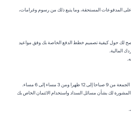
ظة على المدفوعات المستحقة، وما يتبع ذلك من رسوم وغرامات،
 النصح لك حول كيفية تصميم خطط الدفع الخاصة بك وفق مواعيد
ك المالية.
.
, من 9 صباحا إلى 6 مساء باستثناء أيام العطل الرسمية والأحد. ساعات العمل يوم الجمعة من 9 صباحا إلى 12 ظهرا ومن 3 مساء إلى 6 مساء.
PACT Emp وسيكونون على استعداد لمساعدتك وتقديم المشورة لك بشأن مسائل السداد واستخدام الائتمان الخاص بك
.