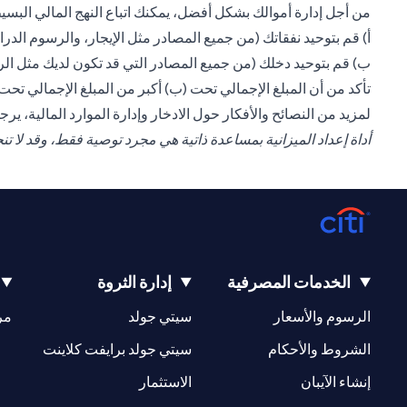
من أجل إدارة أموالك بشكل أفضل، يمكنك اتباع النهج المالي البسيط
أ) قم بتوحيد نفقاتك (من جميع المصادر مثل الإيجار، والرسوم ال
ب) قم بتوحيد دخلك (من جميع المصادر التي قد تكون لديك مثل الرات
تأكد من أن المبلغ الإجمالي تحت (ب) أكبر من المبلغ الإجمالي تح
لمزيد من النصائح والأفكار حول الادخار وإدارة الموارد المالية، ير
أداة إعداد الميزانية بمساعدة ذاتية هي مجرد توصية فقط، وقد لا 
الخدمات المصرفية
إدارة الثروة
(opens in a new tab)
(opens in a new tab)
الرسوم والأسعار
سيتي جولد
مر
(opens in a new tab)
(opens in a new tab)
الشروط والأحكام
سيتي جولد برايفت كلاينت
(opens in a new tab)
(opens in a new tab)
إنشاء الآيبان
الاستثمار