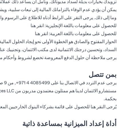
تزويدك بخيارات بديلة لسداد مديوناتك. ونأمل أن يساعد ذلك عملائنا 
يمكن أن يؤدي عدم الوفاء بالتزاماتك المالية إلى تبعات سلبية، 
وما إلى ذلك. يرجى النقر على الرابط أدناه للاطلاع على الرسوم و
(opens in a new tab)
للحصول على معلومات باللغة الإنجليزية:
انقر هنا
(opens in a new tab)
للحصول على معلومات باللغة العربية:
انقر هنا
الحوار المفتوح والصادق هو الخطوة الأولى نحو إيجاد الحلول الما
السداد، وتحسين درجتك الائتمانية لدى مكتب الائتمان، وتجنيبك عن
يرجى ملاحظة أن حلول الدفع المعروضة تخضع لشروط وأحكام معي
بمن تتصل
يرجى عدم التردد في الاتصال بنا على
4085499 4 971+
بحكمة.
يُرجى
النقر هنا
للحصول على قائمة بشركاء البنوك الخارجيين المعت
أداة إعداد الميزانية بمساعدة ذاتية