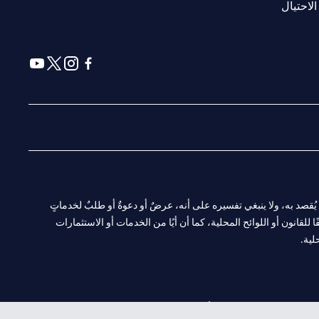
(opens in a new tab)
الاحتيال
(opens in a new tab)
(opens in a new tab)
(opens in a new tab)
(opens in a new tab)
ا. ولا يُقصد به، ولا ينبغي تفسيره على أنه، عرضٌ أو دعوةٌ أو طلبٌ لخدماتٍ
لقانون أو اللوائح المحلية، كما أن أيًا من الخدمات أو الاستثمارات
لية.
CN-1002019
لفرع أبوظبي. هاتف: 4000 311 04.