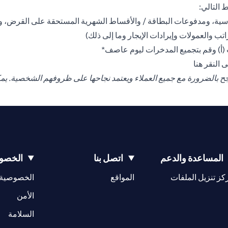
 التالي:
دراسية، ومدفوعات البطاقة / والأقساط الشهرية المستحقة على القرض، وم
ب والعمولات وإيرادات الإيجار وما إلى ذلك)
ت (أ) وقم بتجميع المدخرات ليوم عاصف*
(opens in a new tab)
جى
النقر هنا
تنجح بالضرورة مع جميع العملاء ويعتمد نجاحها على ظروفهم الشخصية. يم
المساعدة والدعم
اتصل بنا
الخصوص
(opens in a new tab)
كز تنزيل الملفات
المواقع
الخصوصية
(opens in a new tab)
الأمن
(opens in a new tab)
السلامة