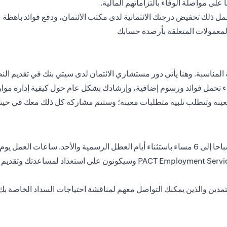
على مواصلة الوفاء بالتزاماتهم المالية.
ويشمل ذلك تخفيض درجتك الائتمانية لدى مكتب الائتمان، ودفع فوائد باه
المعمولات المتعلقة بأرصدة حسابك
لية المناسبة. وهنا يأتي دور مستشاري الائتمان لدى سيتي بنك في تقديم
اء تحمل فوائد ورسوم إضافية، وإرشادك بشكل عام حول كيفية إدارة موارد
نة وتتطلب تلبية متطلبات معينة؛ وستتم مشاركة كل ذلك معك في حينه
مستشارو الائتمان لدينا هم ممثلون معتمدون مدربون من loyment Services LLC
مدين والذين يمكنك التواصل معهم لمناقشة احتياجات السداد الخاصة بك