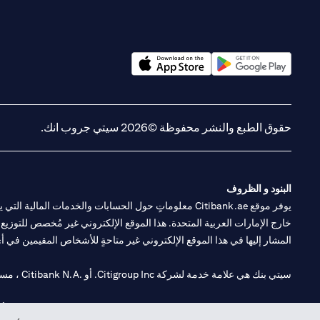
(opens in a new tab)
(opens in a new tab)
حقوق الطبع والنشر محفوظة ©2026 سيتي جروب انك.
البنود و الظروف
يوفر موقع Citibank.ae معلوماتٍ حول الحسابات والخدمات 
خارج الإمارات العربية المتحدة. هذا الموقع الإلكتروني غير مُخصص للتوزيع ع
المشار إليها في هذا الموقع الإلكتروني غير متاحةٍ للأشخاص المقيمين في أي د
سيتي بنك هي علامة خدمة لشركة Citigroup Inc. أو .Citibank N.A ، مستخدمة ومسجلة في جميع أنحاء العالم.
سيتي بنك إن. إيه. الإمارات مسجل لدى مصرف الإمارات المركزي تحت أرقام التراخيص 202563 لفرع الوصل في دبي، 531989 لفرع