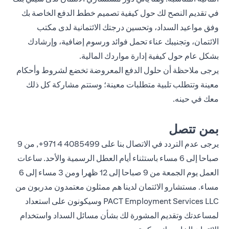
في تقديم النصح لك حول كيفية تصميم خطط الدفع الخاصة بك
وفق مواعيد السداد، وتحسين درجتك الائتمانية لدى مكتب
الائتمان، وتجنيبك عناء تحمل فوائد ورسوم إضافية، وإرشادك
بشكل عام حول كيفية إدارة مواردك المالية.
يرجى ملاحظة أن حلول الدفع المعروضة تخضع لشروط وأحكام
معينة وتتطلب تلبية متطلبات معينة؛ وستتم مشاركة كل ذلك
معك في حينه.
بمن تتصل
يرجى عدم التردد في الاتصال بنا على
4085499 4 971+
, من 9
صباحا إلى 6 مساء باستثناء أيام العطل الرسمية والأحد. ساعات
العمل يوم الجمعة من 9 صباحا إلى 12 ظهرا ومن 3 مساء إلى 6
مساء. مستشارو الائتمان لدينا هم ممثلون معتمدون مدربون من
PACT Employment Services LLC وسيكونون على استعداد
لمساعدتك وتقديم المشورة لك بشأن مسائل السداد واستخدام