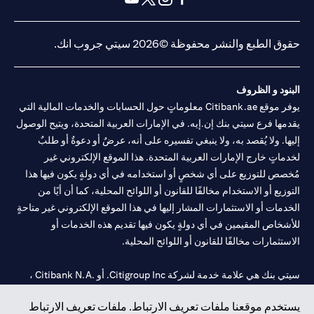
(opens in a new tab)
(opens in a new tab)
(opens in a new tab)
(opens in a new tab)
حقوق الطبع والنشر محفوظة ©2026 سيتي جروب انك.
البنود و الظروف
يوفر موقع Citibank.ae معلوماتٍ حول الحسابات والخدمات المالية التي
يقدمها فرع سيتي بنك إن.إيه. في الإمارات العربية المتحدة، ويتيح الوصول
إليها. ولا يُقصد به، ولا ينبغي تفسيره على أنه، عرضٌ أو دعوةٌ أو طلبٌ
لخدماتٍ خارج الإمارات العربية المتحدة. هذا الموقع الإلكتروني غير
مُخصص للتوزيع على أي شخصٍ أو استخدامه في أي دولةٍ يكون فيها هذا
التوزيع أو الاستخدام مخالفًا للقانون أو اللوائح المحلية، كما أن أيًا من
الخدمات أو الاستثمارات المشار إليها في هذا الموقع الإلكتروني غير متاحةٍ
للأشخاص المقيمين في أي دولةٍ يكون فيها تقديم هذه الخدمات أو
الاستثمارات مخالفًا للقانون أو اللوائح المحلية.
سيتي بنك هي علامة خدمة لشركة Citigroup Inc. أو .Citibank N.A ،
مستخدمة ومسجلة في جميع أنحاء العالم.
يستخدم موقعنا ملفات تعريف الارتباط. ملفات تعريف الارتباط