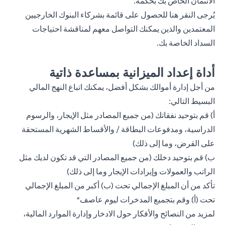
الائتمان الخاص بك بحكمة.
يُرجى
النقر هنا
للحصول على قائمة بشركاء البنوك الخارجيين
المعتمدين والذين يمكنك التواصل معهم لمناقشة احتياجات
السداد الخاصة بك.
أداة إعداد الميزانية بمساعدة ذاتية
من أجل إدارة أموالك بشكل أفضل، يمكنك اتباع النهج المالي
البسيط التالي:
أ) قم بتوحيد نفقاتك (من جميع المصادر مثل الإيجار، والرسوم
الدراسية، ومدفوعات البطاقة / والأقساط الشهرية المستحقة
على القرض، وما إلى ذلك)
ب) قم بتوحيد دخلك (من جميع المصادر التي قد تكون لديك مثل
الراتب والعمولات وإيرادات الإيجار وما إلى ذلك)
تأكد من أن المبلغ الإجمالي تحت (ب) أكبر من المبلغ الإجمالي
تحت (أ) وقم بتجميع المدخرات ليوم عاصف*
لمزيد من النصائح والأفكار حول الادخار وإدارة الموارد المالية،