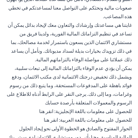
صعوبات مالية ونحثكم على التواصل معنا لمساعدتكم في تخطي
هذه المصاعب.
غايتنا هي مساعدتك وإرشادك والتعاون معك لإيجاد بدائل يمكن أن
تساعد في تنظيم التزاماتك المالية الفورية، ولدينا فريق من
مستشاري الائتمان الذين يسعون باستمرار لخدمة مصالحك، بما
في ذلك تزويدك بخيارات بديلة لسداد مديوناتك. ونأمل أن يساعد
ذلك عملائنا على مواصلة الوفاء بالتزاماتهم المالية.
يمكن أن يؤدي عدم الوفاء بالتزاماتك المالية إلى تبعات سلبية،
ويشمل ذلك تخفيض درجتك الائتمانية لدى مكتب الائتمان، ودفع
فوائد باهظة على المدفوعات المستحقة، وما يتبع ذلك من رسوم
وغرامات، وما إلى ذلك. يرجى النقر على الرابط أدناه للاطلاع على
الرسوم والمعمولات المتعلقة بأرصدة حسابك
(opens in a new tab)
للحصول على معلومات باللغة الإنجليزية:
انقر هنا
(opens in a new tab)
للحصول على معلومات باللغة العربية:
انقر هنا
الحوار المفتوح والصادق هو الخطوة الأولى نحو إيجاد الحلول
المالية المناسبة. وهنا يأتي دور مستشاري الائتمان لدى سيتي بنك