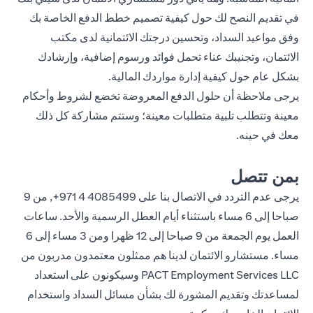
في تقديم النصح لك حول كيفية تصميم خطط الدفع الخاصة بك
وفق مواعيد السداد، وتحسين درجتك الائتمانية لدى مكتب
الائتمان، وتجنيبك عناء تحمل فوائد ورسوم إضافية، وإرشادك
بشكل عام حول كيفية إدارة مواردك المالية.
يرجى ملاحظة أن حلول الدفع المعروضة تخضع لشروط وأحكام
معينة وتتطلب تلبية متطلبات معينة؛ وستتم مشاركة كل ذلك
معك في حينه.
بمن تتصل
يرجى عدم التردد في الاتصال بنا على
4085499 4 971+
, من 9
صباحا إلى 6 مساء باستثناء أيام العطل الرسمية والأحد. ساعات
العمل يوم الجمعة من 9 صباحا إلى 12 ظهرا ومن 3 مساء إلى 6
مساء. مستشارو الائتمان لدينا هم ممثلون معتمدون مدربون من
PACT Employment Services LLC وسيكونون على استعداد
لمساعدتك وتقديم المشورة لك بشأن مسائل السداد واستخدام