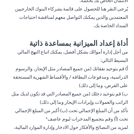
الائتمان الخاص بك بحكمة.
يُرجى
النقر هنا
للحصول على قائمة بشركاء البنوك الخارجيين
المعتمدين والذين يمكنك التواصل معهم لمناقشة احتياجات
السداد الخاصة بك.
أداة إعداد الميزانية بمساعدة ذاتية
من أجل إدارة أموالك بشكل أفضل، يمكنك اتباع النهج المالي
البسيط التالي:
أ) قم بتوحيد نفقاتك (من جميع المصادر مثل الإيجار، والرسوم
الدراسية، ومدفوعات البطاقة / والأقساط الشهرية المستحقة
على القرض، وما إلى ذلك)
ب) قم بتوحيد دخلك (من جميع المصادر التي قد تكون لديك مثل
الراتب والعمولات وإيرادات الإيجار وما إلى ذلك)
تأكد من أن المبلغ الإجمالي تحت (ب) أكبر من المبلغ الإجمالي
تحت (أ) وقم بتجميع المدخرات ليوم عاصف*
لمزيد من النصائح والأفكار حول الادخار وإدارة الموارد المالية،