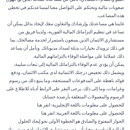
صعوبات مالية ونحثكم على التواصل معنا لمساعدتكم في تخطي
هذه المصاعب.
غايتنا هي مساعدتك وإرشادك والتعاون معك لإيجاد بدائل يمكن أن
تساعد في تنظيم التزاماتك المالية الفورية، ولدينا فريق من
مستشاري الائتمان الذين يسعون باستمرار لخدمة مصالحك، بما
في ذلك تزويدك بخيارات بديلة لسداد مديوناتك. ونأمل أن يساعد
ذلك عملائنا على مواصلة الوفاء بالتزاماتهم المالية.
يمكن أن يؤدي عدم الوفاء بالتزاماتك المالية إلى تبعات سلبية،
ويشمل ذلك تخفيض درجتك الائتمانية لدى مكتب الائتمان، ودفع
فوائد باهظة على المدفوعات المستحقة، وما يتبع ذلك من رسوم
وغرامات، وما إلى ذلك. يرجى النقر على الرابط أدناه للاطلاع على
الرسوم والمعمولات المتعلقة بأرصدة حسابك
(opens in a new tab)
للحصول على معلومات باللغة الإنجليزية:
انقر هنا
(opens in a new tab)
للحصول على معلومات باللغة العربية:
انقر هنا
الحوار المفتوح والصادق هو الخطوة الأولى نحو إيجاد الحلول
المالية المناسبة. وهنا يأتي دور مستشاري الائتمان لدى سيتي بنك