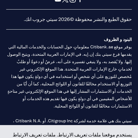
(opens in a new tab)
(opens in a new tab)
(opens in a new tab)
(opens in a new tab)
حقوق الطبع والنشر محفوظة ©2026 سيتي جروب انك.
البنود و الظروف
يوفر موقع Citibank.ae معلوماتٍ حول الحسابات والخدمات المالية التي
يقدمها فرع سيتي بنك إن.إيه. في الإمارات العربية المتحدة، ويتيح الوصول
إليها. ولا يُقصد به، ولا ينبغي تفسيره على أنه، عرضٌ أو دعوةٌ أو طلبٌ
لخدماتٍ خارج الإمارات العربية المتحدة. هذا الموقع الإلكتروني غير
مُخصص للتوزيع على أي شخصٍ أو استخدامه في أي دولةٍ يكون فيها هذا
التوزيع أو الاستخدام مخالفًا للقانون أو اللوائح المحلية، كما أن أيًا من
الخدمات أو الاستثمارات المشار إليها في هذا الموقع الإلكتروني غير متاحةٍ
للأشخاص المقيمين في أي دولةٍ يكون فيها تقديم هذه الخدمات أو
الاستثمارات مخالفًا للقانون أو اللوائح المحلية.
سيتي بنك هي علامة خدمة لشركة Citigroup Inc. أو .Citibank N.A ،
مستخدمة ومسجلة في جميع أنحاء العالم.
يستخدم موقعنا ملفات تعريف الارتباط. ملفات تعريف الارتباط