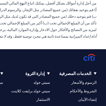
من أجل إدارة أموالك بشكل أفضل، يمكنك اتباع النهج المالي البسيط
أ) قم بتوحيد نفقاتك (من جميع المصادر مثل الإيجار، والرسوم ال
ب) قم بتوحيد دخلك (من جميع المصادر التي قد تكون لديك مثل الرات
تأكد من أن المبلغ الإجمالي تحت (ب) أكبر من المبلغ الإجمالي تح
لمزيد من النصائح والأفكار حول الادخار وإدارة الموارد المالية، ير
أداة إعداد الميزانية بمساعدة ذاتية هي مجرد توصية فقط، وقد لا 
الخدمات المصرفية
إدارة الثروة
opens in a new tab
opens in a new tab
الرسوم والأسعار
سيتي جولد
مر
new tab
opens in a new tab
الشروط والأحكام
سيتي جولد برايفت كلاينت
opens in a new tab
opens in a new tab
إنشاء الآيبان
الاستثمار