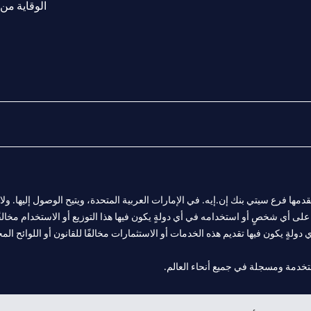
الوقاية من 
المالية التي يقدمها فرع سيتي بنك إن.إيه. في الإمارات العربية المتحدة، ويتيح الوصول إليه
لى أي شخصٍ أو استخدامه في أي دولةٍ يكون فيها هذا التوزيع أو الاستخدام مخالفًا ل
ولةٍ يكون فيها تقديم هذه الخدمات أو الاستثمارات مخالفًا للقانون أو اللوائح المح
فرع أبوظبي. هاتف: 4000 311 04.