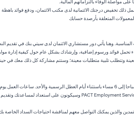
على مواصلة الوفاء بالتزاماتهم المالية.
ويشمل ذلك تخفيض درجتك الائتمانية لدى مكتب الائتمان، ودفع فوائد باه
المعمولات المتعلقة بأرصدة حسابك
ope
o
لية المناسبة. وهنا يأتي دور مستشاري الائتمان لدى سيتي بنك في تقديم
اء تحمل فوائد ورسوم إضافية، وإرشادك بشكل عام حول كيفية إدارة موارد
نة وتتطلب تلبية متطلبات معينة؛ وستتم مشاركة كل ذلك معك في حينه
مستشارو الائتمان لدينا هم ممثلون معتمدون مدربون من loyment Services LLC
مدين والذين يمكنك التواصل معهم لمناقشة احتياجات السداد الخاصة بك