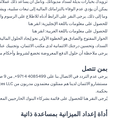
تزويدك بخيارات بديلة لسداد مديوناتك. ونأمل أن يساعد ذلك عملائنا 
يمكن أن يؤدي عدم الوفاء بالتزاماتك المالية إلى تبعات سلبية، 
وما إلى ذلك. يرجى النقر على الرابط أدناه للاطلاع على الرسوم و
ns in a new tab
للحصول على معلومات باللغة الإنجليزية:
انقر هنا
pens in a new tab
للحصول على معلومات باللغة العربية:
انقر هنا
الحوار المفتوح والصادق هو الخطوة الأولى نحو إيجاد الحلول الما
السداد، وتحسين درجتك الائتمانية لدى مكتب الائتمان، وتجنيبك عن
يرجى ملاحظة أن حلول الدفع المعروضة تخضع لشروط وأحكام معي
بمن تتصل
يرجى عدم التردد في الاتصال بنا على
4085499 4 971+
بحكمة.
يُرجى
النقر هنا
للحصول على قائمة بشركاء البنوك الخارجيين المعت
أداة إعداد الميزانية بمساعدة ذاتية