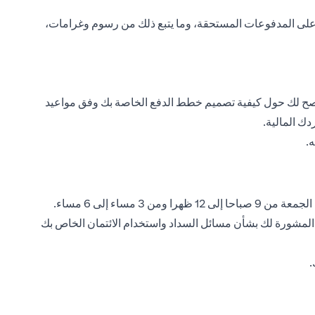
ظة على المدفوعات المستحقة، وما يتبع ذلك من رسوم وغرامات،
 النصح لك حول كيفية تصميم خطط الدفع الخاصة بك وفق مواعيد
ك المالية.
.
, من 9 صباحا إلى 6 مساء باستثناء أيام العطل الرسمية والأحد. ساعات العمل يوم الجمعة من 9 صباحا إلى 12 ظهرا ومن 3 مساء إلى 6 مساء.
PACT Emp وسيكونون على استعداد لمساعدتك وتقديم المشورة لك بشأن مسائل السداد واستخدام الائتمان الخاص بك
.