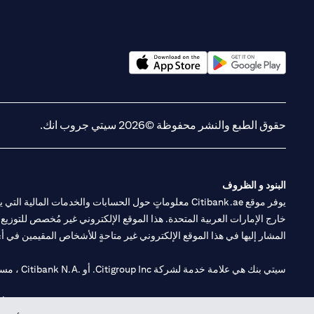
opens in a new tab
opens in a new tab
حقوق الطبع والنشر محفوظة ©2026 سيتي جروب انك.
البنود و الظروف
يوفر موقع Citibank.ae معلوماتٍ حول الحسابات والخدمات 
خارج الإمارات العربية المتحدة. هذا الموقع الإلكتروني غير مُخصص للتوزيع ع
المشار إليها في هذا الموقع الإلكتروني غير متاحةٍ للأشخاص المقيمين في أي د
سيتي بنك هي علامة خدمة لشركة Citigroup Inc. أو .Citibank N.A ، مستخدمة ومسجلة في جميع أنحاء العالم.
سيتي بنك إن. إيه. الإمارات مسجل لدى مصرف الإمارات المركزي تحت أرقام التراخيص 202563 لفرع الوصل في دبي، 531989 لفرع مول الإمارات في دبي، و CN-1002019 ل