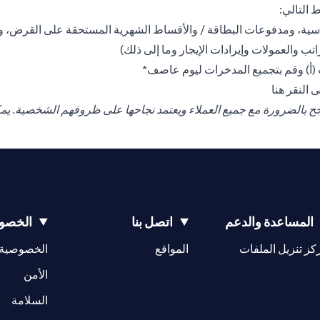
 التالي:
دراسية، ومدفوعات البطاقة / والأقساط الشهرية المستحقة على القرض، وم
ب والعمولات وإيرادات الإيجار وما إلى ذلك)
ت (أ) وقم بتجميع المدخرات ليوم عاصف*
opens in a new tab
جى
النقر هنا
تنجح بالضرورة مع جميع العملاء ويعتمد نجاحها على ظروفهم الشخصية. يم
المساعدة والدعم
اتصل بنا
الخصوص
opens in a new tab
كز تنزيل الملفات
المواقع
الخصوصية
w tab
opens in a 
الأمن
tab
السلامة