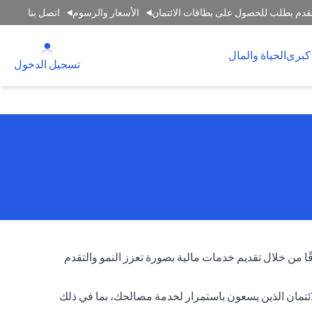
قدم بطلب للحصول على بطاقات الائتمان
الأسعار والرسوم
اتصل بنا
 new tab
كبرى
الحياة والمال
tab
تسجيل الدخول
قًا من خلال تقديم خدمات مالية بصورة تعزز النمو والتقدم
لائتمان الذين يسعون باستمرار لخدمة مصالحك، بما في ذلك