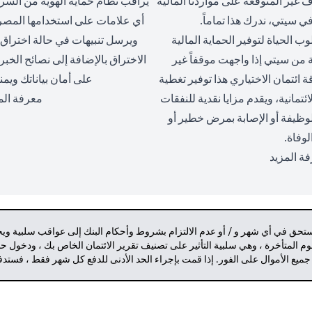
 غير المتوقعة على مواردنا المالية
يراقب نظام حماية الهوية من السرق
 سيتي، ندرك هذا تماماً.
أي علامات على استخدامها المصرح
ب الحياة لتوفير الحماية المالية
ويرسل تنبيهات في حالة اختراق 
ة من سيتي إذا واجهت موقفاً غير
الاختراق بالإضافة إلى نصائح الخبر
ائتمان الاختياري هذا توفير تغطية
على أمان بياناتك ويمن
مانية، ويقدم مزايا نقدية للنفقات
معرفة الم
وظيفة أو الإصابة بمرض خطير أو
لوفاة.
(opens in a new tab)
ة المزيد
مستحق في أي شهر و / أو عدم الالتزام بشروط وأحكام البنك إلى عواقب سلبية وي
م المتأخرة ، وهي سلبية التأثير على تصنيف تقرير الائتمان الخاص بك ، ودخول 
 جميع الأموال على الفور. إذا قمت بإجراء الحد الأدنى للدفع كل شهر فقط ، فست