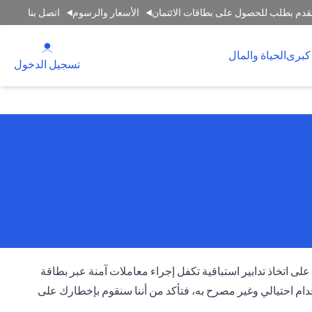
قدم بطلب للحصول على بطاقات الائتمان
الأسعار والرسوم
اتصل بنا
(opens in a new tab)
كبرى
الحياة والمال
(opens in a new tab)
تسجيل الدخول
على اتخاذ تدابير استباقية تكفل إجراء معاملات آمنة عبر بطاقة
دام احتيالي وغير مصرح به، فتأكد من أننا سنقوم بإخطارك على