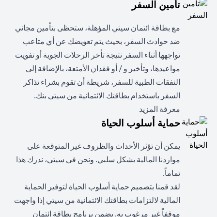
تأمين السفر
مع بطاقة ائتمان سيتي المؤهلة، ستحظى بتأمين مجاني
ضد حوادث السفر، بحيث يتم تعويضك عن أي متاعب
تواجهها أثناء السفر نتيجة تأخر الرحلات الجوية أو تفويت
مواعيدها، وتأخير و / أو فقدان الأمتعة، بالإضافة إلى
النفقات الطبية للسفر، شريطة أن تقوم بشراء تذاكر
السفر باستخدام بطاقتك الائتمانية من سيتي بنك.
opens in a new tab
معرفة المزيد
حماية أسلوب الحياة
يمكن أن تؤثر الأحداث والظروف غير المتوقعة على
مواردنا المالية بشكل سلبي. ونحن في سيتي، ندرك هذا
تماماً.
لقد قمنا بتصميم حماية أسلوب الحياة لتوفير الحماية
المالية لالتزامات بطاقتك الائتمانية من سيتي إذا واجهت
موقفاً غير مرغوب به. يضمن برنامج بطاقة ائتمان