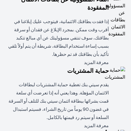
المفقودة
إذا فقدت بطاقتك الائتمانية، فيتوجب عليك إبلاغنا في
أقرب وقت ممكن. بمجرد الإبلاغ عن فقدان أو سرقة
بطاقتك، سوف تنتفي مسؤوليتك عن أي مبالغ تتكبد
بسبب إساءة استخدام البطاقة، شريطة أن يتم أولاً تلقي
تأكيد بأن بطاقتك قد تم حظرها.
opens in a new tab
معرفة المزيد
حماية المشتريات
يقدم سيتي بنك تغطية حماية المشتريات لبطاقات
الائتمان المؤهلة. وهذا يعني أنه إذا تعرضت أي سلعة
قمت بشرائها ببطاقة ائتمان سيتي بنك للتلف أو السرقة
في غضون 90 يوماً من تاريخ الشراء، فسيتم استبدال
السلعة أو سيتم رد قيمتها بالكامل.
opens in a new tab
معرفة المزيد