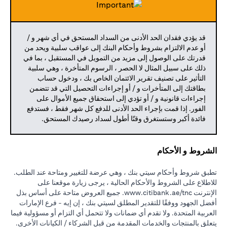
قد يؤدي فقدان الحد الأدنى من السداد المستحق في أي شهر و /
أو عدم الالتزام بشروط وأحكام البنك إلى عواقب سلبية ويحد من
قدرتك على الوصول إلى مزيد من التمويل في المستقبل ، بما في
ذلك على سبيل المثال لا الحصر ، الرسوم المتأخرة ، وهي سلبية
التأثير على تصنيف تقرير الائتمان الخاص بك ، ودخول حساب
بطاقتك إلى المتأخرات و / أو إجراءات التحصيل التي قد تتضمن
إجراءات قانونية و / أو تؤدي إلى استحقاق جميع الأموال على
الفور. إذا قمت بإجراء الحد الأدنى للدفع كل شهر فقط ، فستدفع
فائدة أكبر وستستغرق وقتًا أطول لسداد رصيدك المستحق.
الشروط و الأحكام
تطبق شروط وأحكام سيتي بنك ، وهي عرضة للتغيير ومتاحة عند الطلب.
للاطلاع على الشروط والأحكام الحالية ، يرجى زيارة موقعنا على
opens in a new tab
الإنترنت
www.citibank.ae/tnc.
جميع العروض متاحة على أساس بذل
أفضل الجهود ووفقًا للتقدير المطلق لسيتي بنك ، إن إيه - فرع الإمارات
العربية المتحدة. ولا تقدم أي ضمانات ولا تتحمل أي التزام أو مسؤولية فيما
يتعلق بالمنتجات والخدمات المقدمة من قبل الشركاء / الكيانات الأخرى.