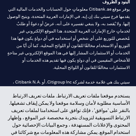
البنود و الظروف
يوفر موقع Citibank.ae معلوماتٍ حول الحسابات والخدمات المالية التي
يقدمها فرع سيتي بنك إن.إيه. في الإمارات العربية المتحدة، ويتيح الوصول
إليها. ولا يُقصد به، ولا ينبغي تفسيره على أنه، عرضٌ أو دعوةٌ أو طلبٌ
لخدماتٍ خارج الإمارات العربية المتحدة. هذا الموقع الإلكتروني غير
مُخصص للتوزيع على أي شخصٍ أو استخدامه في أي دولةٍ يكون فيها هذا
التوزيع أو الاستخدام مخالفًا للقانون أو اللوائح المحلية، كما أن أيًا من
الخدمات أو الاستثمارات المشار إليها في هذا الموقع الإلكتروني غير متاحةٍ
للأشخاص المقيمين في أي دولةٍ يكون فيها تقديم هذه الخدمات أو
الاستثمارات مخالفًا للقانون أو اللوائح المحلية.
سيتي بنك هي علامة خدمة لشركة Citigroup Inc. أو .Citibank N.A ،
مستخدمة ومسجلة في جميع أنحاء العالم.
يستخدم موقعنا ملفات تعريف الارتباط. ملفات تعريف الارتباط
الأساسية مطلوبة لأمان وسلامة موقعنا ولا يمكن إيقاف تشغيلها.
سيتي بنك إن. إيه. الإمارات مسجل لدى مصرف الإمارات المركزي تحت
بالنقر على 'موافق' ، فإنك توافق على استخدامنا لملفات تعريف
أرقام التراخيص 202563 لفرع الوصل في دبي، 531989 لفرع مول
الارتباط التسويقية لتزويدك بتجربة مخصصة عبر الموقع ، وإظهار
الإمارات في دبي، و CN-1002019 لفرع أبوظبي. هاتف: 4000 311 04.
المحتوى والإعلانات المستهدفة ، وجمع البيانات الإحصائية حول
فرع سيتي بنك إن إيه - الإمارات العربية المتحدة مرخص من مصرف
استخدام الموقع. يمكن مشاركة هذه المعلومات مع شركائنا في
الإمارات العربية المتحدة المركزي كفرع لبنك أجنبي.