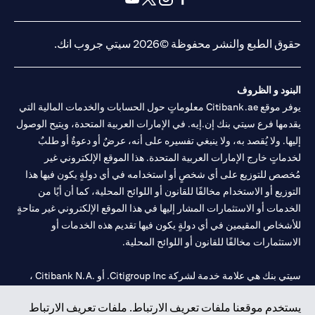
opens in a new tab
opens in a new tab
opens in a new tab
opens in a new tab
حقوق الطبع والنشر محفوظة ©2026 سيتي جروب انك.
البنود و الظروف
يوفر موقع Citibank.ae معلوماتٍ حول الحسابات والخدمات المالية التي
يقدمها فرع سيتي بنك إن.إيه. في الإمارات العربية المتحدة، ويتيح الوصول
إليها. ولا يُقصد به، ولا ينبغي تفسيره على أنه، عرضٌ أو دعوةٌ أو طلبٌ
لخدماتٍ خارج الإمارات العربية المتحدة. هذا الموقع الإلكتروني غير
مُخصص للتوزيع على أي شخصٍ أو استخدامه في أي دولةٍ يكون فيها هذا
التوزيع أو الاستخدام مخالفًا للقانون أو اللوائح المحلية، كما أن أيًا من
الخدمات أو الاستثمارات المشار إليها في هذا الموقع الإلكتروني غير متاحةٍ
للأشخاص المقيمين في أي دولةٍ يكون فيها تقديم هذه الخدمات أو
الاستثمارات مخالفًا للقانون أو اللوائح المحلية.
سيتي بنك هي علامة خدمة لشركة Citigroup Inc. أو .Citibank N.A ،
مستخدمة ومسجلة في جميع أنحاء العالم.
يستخدم موقعنا ملفات تعريف الارتباط. ملفات تعريف الارتباط