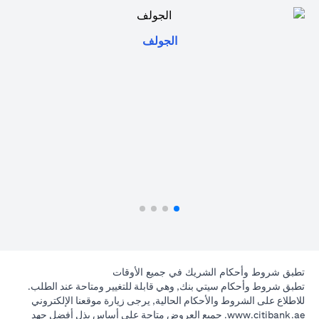
opens in a new tab
الجولف
تطبق شروط وأحكام الشريك في جميع الأوقات
تطبق شروط وأحكام سيتي بنك, وهي قابلة للتغيير ومتاحة عند الطلب.
للاطلاع على الشروط والأحكام الحالية, يرجى زيارة موقعنا الإلكتروني
opens in a new tab
www.citibank.ae
. جميع العروض متاحة على أساس بذل أفضل جهد