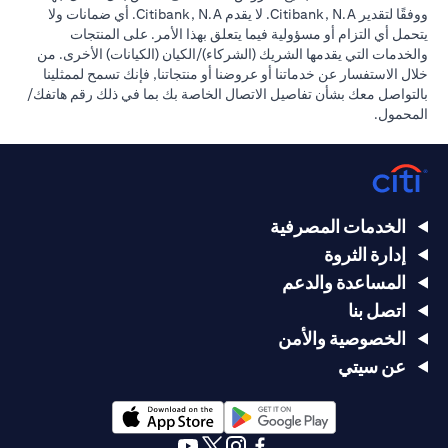
ووفقًا لتقدير Citibank, N.A. لا يقدم Citibank, N.A. أي ضمانات ولا
يتحمل أي التزام أو مسؤولية فيما يتعلق بهذا الأمر. على المنتجات
والخدمات التي يقدمها الشريك (الشركاء)/الكيان (الكيانات) الأخرى. من
خلال الاستفسار عن خدماتنا أو عروضنا أو منتجاتنا, فإنك تسمح لممثلينا
بالتواصل معك بشأن تفاصيل الاتصال الخاصة بك بما في ذلك رقم هاتفك/
المحمول.
الخدمات المصرفية
إدارة الثروة
المساعدة والدعم
اتصل بنا
الخصوصية والأمن
عن سيتي
opens in a new tab
opens in a new tab