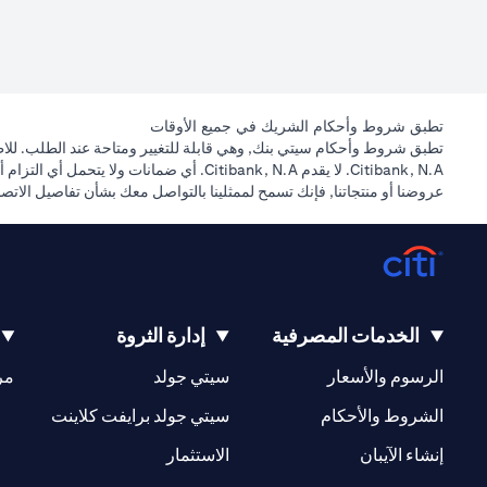
تطبق شروط وأحكام الشريك في جميع الأوقات
تطبق شروط وأحكام سيتي بنك, وهي قابلة للتغيير ومتاحة عند الطلب. للاطل
Citibank, N.A. لا يقدم Citibank, N.A. أ
عروضنا أو منتجاتنا, فإنك تسمح لممثلينا بالتواصل معك بشأن تفاصيل الات
الخدمات المصرفية
إدارة الثروة
(opens in a new tab)
(opens in a new tab)
الرسوم والأسعار
سيتي جولد
مر
(opens in a new tab)
(opens in a new tab)
الشروط والأحكام
سيتي جولد برايفت كلاينت
(opens in a new tab)
(opens in a new tab)
إنشاء الآيبان
الاستثمار