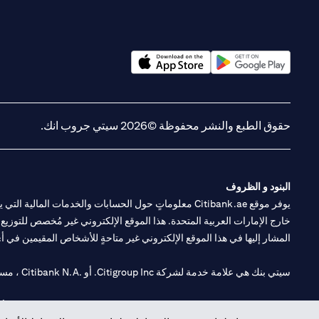
(opens in a new tab)
(opens in a new tab)
حقوق الطبع والنشر محفوظة ©2026 سيتي جروب انك.
البنود و الظروف
يوفر موقع Citibank.ae معلوماتٍ حول الحسابات والخدمات 
خارج الإمارات العربية المتحدة. هذا الموقع الإلكتروني غير مُخصص للتوزيع ع
المشار إليها في هذا الموقع الإلكتروني غير متاحةٍ للأشخاص المقيمين في أي د
سيتي بنك هي علامة خدمة لشركة Citigroup Inc. أو .Citibank N.A ، مستخدمة ومسجلة في جميع أنحاء العالم.
سيتي بنك إن. إيه. الإمارات مسجل لدى مصرف الإمارات المركزي تحت أرقام التراخيص 202563 لفرع الوصل في دبي، 531989 لفرع