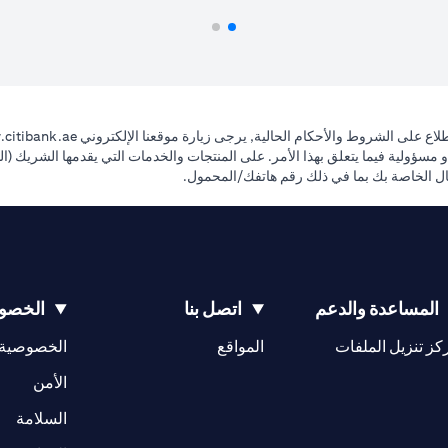
اع على الشروط والأحكام الحالية, يرجى زيارة موقعنا الإلكتروني
citibank.ae
ي ضمانات ولا يتحمل أي التزام أو مسؤولية فيما يتعلق بهذا الأمر. على المنتجات والخدمات التي يقد
صال الخاصة بك بما في ذلك رقم هاتفك/المحمول.
المساعدة والدعم
اتصل بنا
الخصوص
(opens in a new tab)
كز تنزيل الملفات
المواقع
الخصوصية
(opens in a new tab)
الأمن
(opens in a new tab)
السلامة