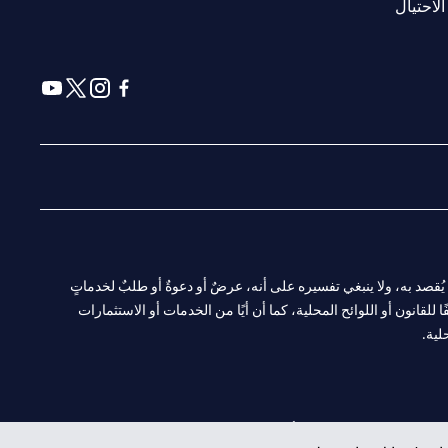
(opens in a new tab)
الاحتيال
(opens in a new tab)
(opens in a new tab)
(opens in a new tab)
(opens in a new tab)
ا. ولا يُقصد به، ولا ينبغي تفسيره على أنه، عرضٌ أو دعوةٌ أو طلبٌ لخدماتٍ
لقانون أو اللوائح المحلية، كما أن أيًا من الخدمات أو الاستثمارات
لية.
CN-1002019
لفرع أبوظبي. هاتف: 4000 311 04.