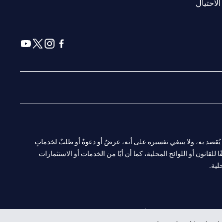
(opens in a new tab)
الاحتيال
(opens in a new tab)
(opens in a new tab)
(opens in a new tab)
(opens in a new tab)
ا. ولا يُقصد به، ولا ينبغي تفسيره على أنه، عرضٌ أو دعوةٌ أو طلبٌ لخدماتٍ
لقانون أو اللوائح المحلية، كما أن أيًا من الخدمات أو الاستثمارات
لية.
CN-1002019
لفرع أبوظبي. هاتف: 4000 311 04.