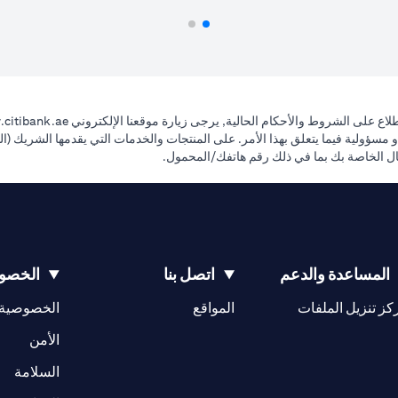
اع على الشروط والأحكام الحالية, يرجى زيارة موقعنا الإلكتروني
citibank.ae
ي ضمانات ولا يتحمل أي التزام أو مسؤولية فيما يتعلق بهذا الأمر. على المنتجات والخدمات التي يقد
صال الخاصة بك بما في ذلك رقم هاتفك/المحمول.
المساعدة والدعم
اتصل بنا
الخصوص
(opens in a new tab)
كز تنزيل الملفات
المواقع
الخصوصية
(opens in a new tab)
الأمن
(opens in a new tab)
السلامة