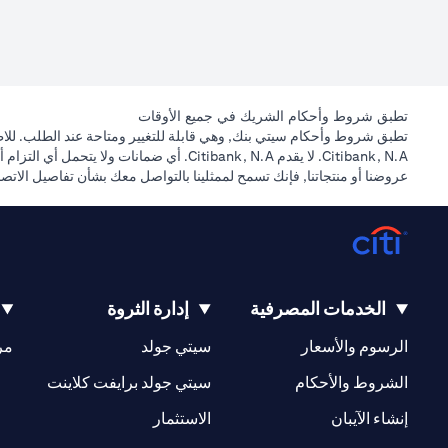
تطبق شروط وأحكام الشريك في جميع الأوقات
تطبق شروط وأحكام سيتي بنك, وهي قابلة للتغيير ومتاحة عند الطلب. للاطل
Citibank, N.A. لا يقدم Citibank, N.A. أ
عروضنا أو منتجاتنا, فإنك تسمح لممثلينا بالتواصل معك بشأن تفاصيل الات
الخدمات المصرفية
إدارة الثروة
(opens in a new tab)
(opens in a new tab)
الرسوم والأسعار
سيتي جولد
مر
(opens in a new tab)
(opens in a new tab)
الشروط والأحكام
سيتي جولد برايفت كلاينت
(opens in a new tab)
(opens in a new tab)
إنشاء الآيبان
الاستثمار