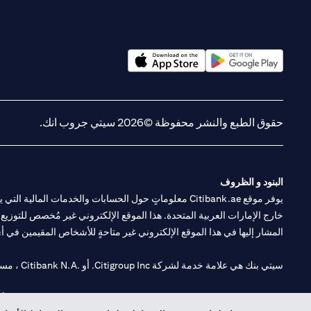
(opens in a new tab)
(opens in a new tab)
حقوق الطبع والنشر محفوظة ©2026 سيتي جروب انك.
البنود و الظروف
يوفر موقع Citibank.ae معلوماتٍ حول الحسابات والخدمات 
خارج الإمارات العربية المتحدة. هذا الموقع الإلكتروني غير مُخصص للتوزيع ع
المشار إليها في هذا الموقع الإلكتروني غير متاحةٍ للأشخاص المقيمين في أي د
سيتي بنك هي علامة خدمة لشركة Citigroup Inc. أو .Citibank N.A ، مستخدمة ومسجلة في جميع أنحاء العالم.
سيتي بنك إن. إيه. الإمارات مسجل لدى مصرف الإمارات المركزي تحت أرقام التراخيص 202563 لفرع الوصل في دبي، 531989 لفرع