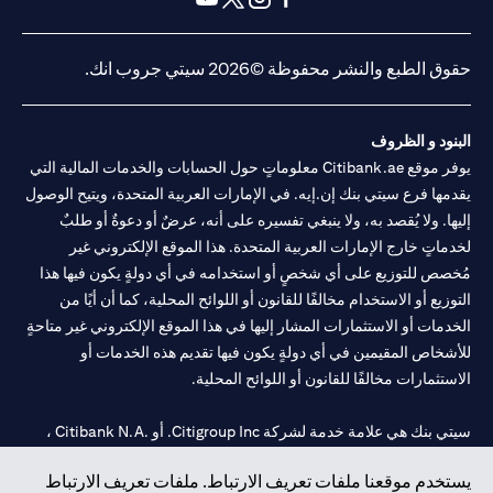
opens in a new tab
opens in a new tab
opens in a new tab
opens in a new tab
حقوق الطبع والنشر محفوظة ©2026 سيتي جروب انك.
البنود و الظروف
يوفر موقع Citibank.ae معلوماتٍ حول الحسابات والخدمات المالية التي
يقدمها فرع سيتي بنك إن.إيه. في الإمارات العربية المتحدة، ويتيح الوصول
إليها. ولا يُقصد به، ولا ينبغي تفسيره على أنه، عرضٌ أو دعوةٌ أو طلبٌ
لخدماتٍ خارج الإمارات العربية المتحدة. هذا الموقع الإلكتروني غير
مُخصص للتوزيع على أي شخصٍ أو استخدامه في أي دولةٍ يكون فيها هذا
التوزيع أو الاستخدام مخالفًا للقانون أو اللوائح المحلية، كما أن أيًا من
الخدمات أو الاستثمارات المشار إليها في هذا الموقع الإلكتروني غير متاحةٍ
للأشخاص المقيمين في أي دولةٍ يكون فيها تقديم هذه الخدمات أو
الاستثمارات مخالفًا للقانون أو اللوائح المحلية.
سيتي بنك هي علامة خدمة لشركة Citigroup Inc. أو .Citibank N.A ،
مستخدمة ومسجلة في جميع أنحاء العالم.
يستخدم موقعنا ملفات تعريف الارتباط. ملفات تعريف الارتباط