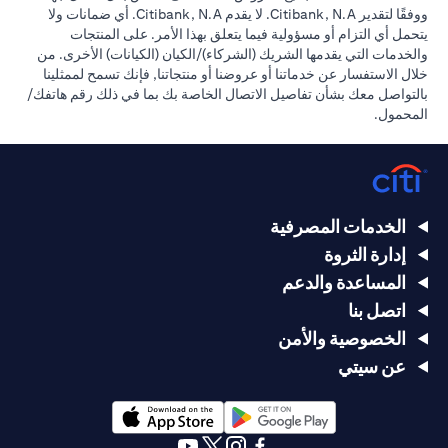
ووفقًا لتقدير Citibank, N.A. لا يقدم Citibank, N.A. أي ضمانات ولا
يتحمل أي التزام أو مسؤولية فيما يتعلق بهذا الأمر. على المنتجات
والخدمات التي يقدمها الشريك (الشركاء)/الكيان (الكيانات) الأخرى. من
خلال الاستفسار عن خدماتنا أو عروضنا أو منتجاتنا, فإنك تسمح لممثلينا
بالتواصل معك بشأن تفاصيل الاتصال الخاصة بك بما في ذلك رقم هاتفك/
المحمول.
الخدمات المصرفية
إدارة الثروة
المساعدة والدعم
اتصل بنا
الخصوصية والأمن
عن سيتي
opens in a new tab
opens in a new tab