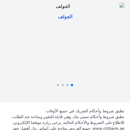
opens in a new tab
الجولف
تطبق شروط وأحكام الشريك في جميع الأوقات
تطبق شروط وأحكام سيتي بنك, وهي قابلة للتغيير ومتاحة عند الطلب.
للاطلاع على الشروط والأحكام الحالية, يرجى زيارة موقعنا الإلكتروني
opens in a new tab
www.citibank.ae
. جميع العروض متاحة على أساس بذل أفضل جهد