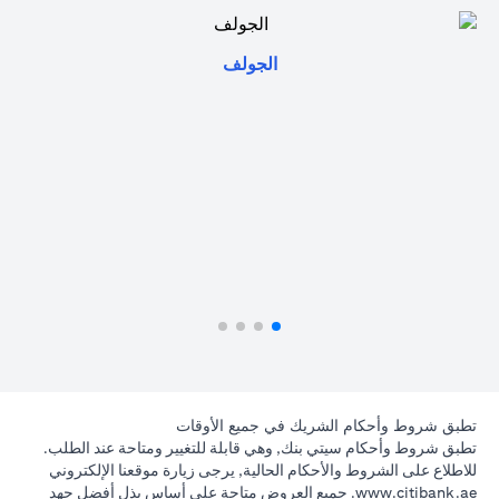
opens in a new tab
الجولف
تطبق شروط وأحكام الشريك في جميع الأوقات
تطبق شروط وأحكام سيتي بنك, وهي قابلة للتغيير ومتاحة عند الطلب.
للاطلاع على الشروط والأحكام الحالية, يرجى زيارة موقعنا الإلكتروني
opens in a new tab
www.citibank.ae
. جميع العروض متاحة على أساس بذل أفضل جهد