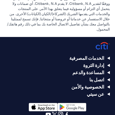
ووفقًا لتقدير Citibank, N.A. لا يقدم Citibank, N.A. أي ضمانات ولا
يتحمل أي التزام أو مسؤولية فيما يتعلق بهذا الأمر. على المنتجات
والخدمات التي يقدمها الشريك (الشركاء)/الكيان (الكيانات) الأخرى. من
خلال الاستفسار عن خدماتنا أو عروضنا أو منتجاتنا, فإنك تسمح لممثلينا
بالتواصل معك بشأن تفاصيل الاتصال الخاصة بك بما في ذلك رقم هاتفك/
المحمول.
الخدمات المصرفية
إدارة الثروة
المساعدة والدعم
اتصل بنا
الخصوصية والأمن
عن سيتي
opens in a new tab
opens in a new tab