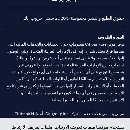
opens in a new tab
opens in a new tab
opens in a new tab
opens in a new tab
حقوق الطبع والنشر محفوظة ©2026 سيتي جروب انك.
البنود و الظروف
يوفر موقع Citibank.ae معلوماتٍ حول الحسابات والخدمات المالية التي
يقدمها فرع سيتي بنك إن.إيه. في الإمارات العربية المتحدة، ويتيح الوصول
إليها. ولا يُقصد به، ولا ينبغي تفسيره على أنه، عرضٌ أو دعوةٌ أو طلبٌ
لخدماتٍ خارج الإمارات العربية المتحدة. هذا الموقع الإلكتروني غير
مُخصص للتوزيع على أي شخصٍ أو استخدامه في أي دولةٍ يكون فيها هذا
التوزيع أو الاستخدام مخالفًا للقانون أو اللوائح المحلية، كما أن أيًا من
الخدمات أو الاستثمارات المشار إليها في هذا الموقع الإلكتروني غير متاحةٍ
للأشخاص المقيمين في أي دولةٍ يكون فيها تقديم هذه الخدمات أو
الاستثمارات مخالفًا للقانون أو اللوائح المحلية.
سيتي بنك هي علامة خدمة لشركة Citigroup Inc. أو .Citibank N.A ،
مستخدمة ومسجلة في جميع أنحاء العالم.
يستخدم موقعنا ملفات تعريف الارتباط. ملفات تعريف الارتباط