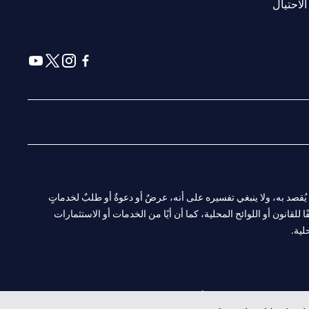
opens in a new tab
الاحتيال
a new tab
 in a new tab
ens in a new tab
opens in a new tab
ا. ولا يُقصد به، ولا ينبغي تفسيره على أنه، عرضٌ أو دعوةٌ أو طلبٌ لخدماتٍ
لقانون أو اللوائح المحلية، كما أن أيًا من الخدمات أو الاستثمارات
لية.