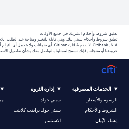
تطبق شروط وأحكام الشريك في جميع الأوقات
تطبق شروط وأحكام سيتي بنك, وهي قابلة للتغيير ومتاحة عند الطلب. للاطل
Citibank, N.A. لا يقدم Citibank, N.A. أ
عروضنا أو منتجاتنا, فإنك تسمح لممثلينا بالتواصل معك بشأن تفاصيل الات
الخدمات المصرفية
إدارة الثروة
opens in a new tab
opens in a new tab
الرسوم والأسعار
سيتي جولد
مر
new tab
opens in a new tab
الشروط والأحكام
سيتي جولد برايفت كلاينت
opens in a new tab
opens in a new tab
إنشاء الآيبان
الاستثمار