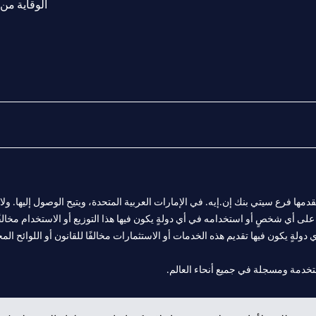
الوقاية من 
المالية التي يقدمها فرع سيتي بنك إن.إيه. في الإمارات العربية المتحدة، ويتيح الوصول إليه
لى أي شخصٍ أو استخدامه في أي دولةٍ يكون فيها هذا التوزيع أو الاستخدام مخالفًا ل
ولةٍ يكون فيها تقديم هذه الخدمات أو الاستثمارات مخالفًا للقانون أو اللوائح المح
فرع أبوظبي. هاتف: 4000 311 04.