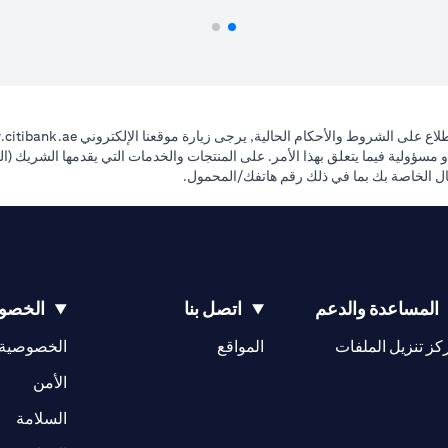
اع على الشروط والأحكام الحالية, يرجى زيارة موقعنا الإلكتروني
citibank.ae
ي ضمانات ولا يتحمل أي التزام أو مسؤولية فيما يتعلق بهذا الأمر. على المنتجات والخدمات التي يقد
صال الخاصة بك بما في ذلك رقم هاتفك/المحمول.
المساعدة والدعم
اتصل بنا
الخصوص
opens in a new tab
كز تنزيل الملفات
المواقع
الخصوصية
w tab
opens in a 
الأمن
tab
السلامة