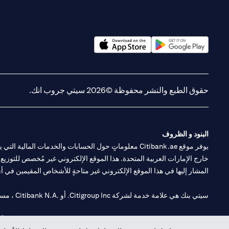
opens in a new tab
opens in a new tab
حقوق الطبع والنشر محفوظة ©2026 سيتي جروب انك.
البنود و الظروف
يوفر موقع Citibank.ae معلوماتٍ حول الحسابات والخدمات 
خارج الإمارات العربية المتحدة. هذا الموقع الإلكتروني غير مُخصص للتوزيع ع
المشار إليها في هذا الموقع الإلكتروني غير متاحةٍ للأشخاص المقيمين في أي د
سيتي بنك هي علامة خدمة لشركة Citigroup Inc. أو .Citibank N.A ، مستخدمة ومسجلة في جميع أنحاء العالم.
سيتي بنك إن. إيه. الإمارات مسجل لدى مصرف الإمارات المركزي تحت أرقام التراخيص 202563 لفرع الوصل في دبي، 531989 لفرع مول الإمارات في دبي، و CN-1002019 ل