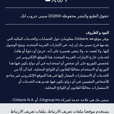
(opens in a new tab)
(opens in a new tab)
(opens in a new tab)
(opens in a new tab)
حقوق الطبع والنشر محفوظة ©2026 سيتي جروب انك.
البنود و الظروف
يوفر موقع Citibank.ae معلوماتٍ حول الحسابات والخدمات المالية التي
يقدمها فرع سيتي بنك إن.إيه. في الإمارات العربية المتحدة، ويتيح الوصول
إليها. ولا يُقصد به، ولا ينبغي تفسيره على أنه، عرضٌ أو دعوةٌ أو طلبٌ
لخدماتٍ خارج الإمارات العربية المتحدة. هذا الموقع الإلكتروني غير
مُخصص للتوزيع على أي شخصٍ أو استخدامه في أي دولةٍ يكون فيها هذا
التوزيع أو الاستخدام مخالفًا للقانون أو اللوائح المحلية، كما أن أيًا من
الخدمات أو الاستثمارات المشار إليها في هذا الموقع الإلكتروني غير متاحةٍ
للأشخاص المقيمين في أي دولةٍ يكون فيها تقديم هذه الخدمات أو
الاستثمارات مخالفًا للقانون أو اللوائح المحلية.
سيتي بنك هي علامة خدمة لشركة Citigroup Inc. أو .Citibank N.A ،
مستخدمة ومسجلة في جميع أنحاء العالم.
يستخدم موقعنا ملفات تعريف الارتباط. ملفات تعريف الارتباط