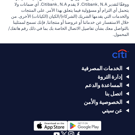
ووفقًا لتقدير Citibank, N.A. لا يقدم Citibank, N.A. أي ضمانات ولا
يتحمل أي التزام أو مسؤولية فيما يتعلق بهذا الأمر. على المنتجات
والخدمات التي يقدمها الشريك (الشركاء)/الكيان (الكيانات) الأخرى. من
خلال الاستفسار عن خدماتنا أو عروضنا أو منتجاتنا, فإنك تسمح لممثلينا
بالتواصل معك بشأن تفاصيل الاتصال الخاصة بك بما في ذلك رقم هاتفك/
المحمول.
الخدمات المصرفية
إدارة الثروة
المساعدة والدعم
اتصل بنا
الخصوصية والأمن
عن سيتي
(opens in a new tab)
(opens in a new tab)