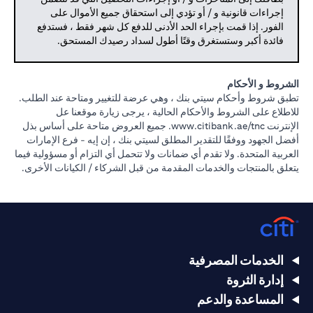
إجراءات قانونية و / أو تؤدي إلى استحقاق جميع الأموال على
الفور. إذا قمت بإجراء الحد الأدنى للدفع كل شهر فقط ، فستدفع
فائدة أكبر وستستغرق وقتًا أطول لسداد رصيدك المستحق.
الشروط و الأحكام
تطبق شروط وأحكام سيتي بنك ، وهي عرضة للتغيير ومتاحة عند الطلب.
للاطلاع على الشروط والأحكام الحالية ، يرجى زيارة موقعنا عل
(opens in a new tab)
الإنترنت
www.citibank.ae/tnc.
جميع العروض متاحة على أساس بذل
أفضل الجهود ووفقًا للتقدير المطلق لسيتي بنك ، إن إيه - فرع الإمارات
العربية المتحدة. ولا تقدم أي ضمانات ولا تتحمل أي التزام أو مسؤولية فيما
يتعلق بالمنتجات والخدمات المقدمة من قبل الشركاء / الكيانات الأخرى.
الخدمات المصرفية
إدارة الثروة
المساعدة والدعم