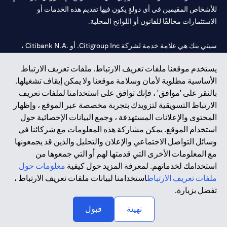
للأشخاص المقيمين في أي دولةٍ يكون فيها تقديم هذه الخدمات أو
الاستثمارات مخالفًا للقانون أو اللوائح المحلية.
سيتي بنك هي علامة خدمة لشركة Citigroup Inc. أو .Citibank N.A ،
مستخدمة ومسجلة في جميع أنحاء العالم.
يستخدم موقعنا ملفات تعريف الارتباط. ملفات تعريف الارتباط
الأساسية مطلوبة لأمان وسلامة موقعنا ولا يمكن إيقاف تشغيلها.
سيتي بنك إن. إيه. الإمارات مسجل لدى مصرف الإمارات المركزي تحت
بالنقر على 'موافق' ، فإنك توافق على استخدامنا لملفات تعريف
أرقام التراخيص 202563 لفرع الوصل في دبي، 531989 لفرع مول
الارتباط التسويقية لتزويدك بتجربة مخصصة عبر الموقع ، وإظهار
الإمارات في دبي، و
CN-1002019
لفرع أبوظبي. هاتف: 4000 311 04.
المحتوى والإعلانات المستهدفة ، وجمع البيانات الإحصائية حول
فرع سيتي بنك إن إيه - الإمارات العربية المتحدة مرخص من مصرف
استخدام الموقع. يمكن مشاركة هذه المعلومات مع شركائنا في
الإمارات العربية المتحدة المركزي كفرع لبنك أجنبي.
وسائل التواصل الاجتماعي والإعلان والتحليل والذين قد يجمعونها
سيتي بنك إن إيه الإمارات العربية المتحدة مرخص من هيئة الأوراق المالية
مع المعلومات الأخرى التي قدمتها لهم أو التي جمعوها من
والسلع في الإمارات العربية المتحدة ("SCA") للقيام بالنشاط المالي لـ أ)
استخدامك لخدماتهم. لمعرفة المزيد حول كيفية
معلومات حول
الاستشارات المالية والتعريف والترويج بموجب ترخيص رقم
ملفات تعريف الارتباط
استخدامنا لبيانات ملفات تعريف الارتباط ،
20200000097 ب) وسيط تداول في الأسواق الدولية بموجب ترخيص
تفضل بزيارة.
رقم 20200000198 ج) إدارة المحافظ بموجب ترخيص رقم
20200000240 د) الحفظ بموجب ترخيص رقم 602003.
تهيئة
قبول
حقوق الطبع والنشر محفوظة ©2026 سيتي جروب انك.