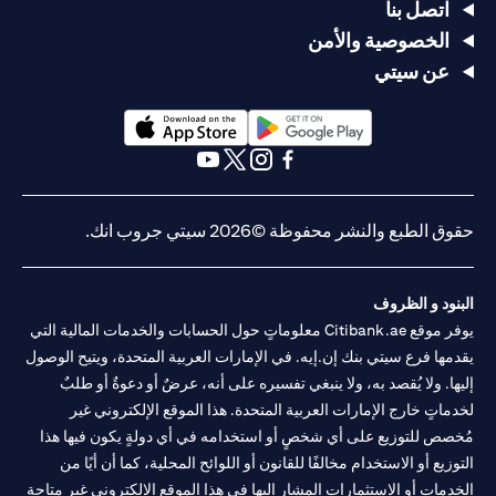
اتصل بنا
الخصوصية والأمن
عن سيتي
(opens in a new tab)
(opens in a new tab)
(opens in a new tab)
(opens in a new tab)
(opens in a new tab)
(opens in a new tab)
حقوق الطبع والنشر محفوظة ©2026 سيتي جروب انك.
البنود و الظروف
يوفر موقع Citibank.ae معلوماتٍ حول الحسابات والخدمات المالية التي
يقدمها فرع سيتي بنك إن.إيه. في الإمارات العربية المتحدة، ويتيح الوصول
إليها. ولا يُقصد به، ولا ينبغي تفسيره على أنه، عرضٌ أو دعوةٌ أو طلبٌ
لخدماتٍ خارج الإمارات العربية المتحدة. هذا الموقع الإلكتروني غير
مُخصص للتوزيع على أي شخصٍ أو استخدامه في أي دولةٍ يكون فيها هذا
التوزيع أو الاستخدام مخالفًا للقانون أو اللوائح المحلية، كما أن أيًا من
الخدمات أو الاستثمارات المشار إليها في هذا الموقع الإلكتروني غير متاحةٍ