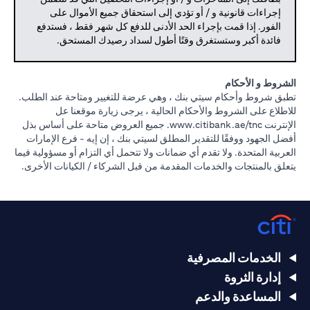
إجراءات قانونية و / أو تؤدي إلى استحقاق جميع الأموال على
الفور. إذا قمت بإجراء الحد الأدنى للدفع كل شهر فقط ، فستدفع
فائدة أكبر وستستغرق وقتًا أطول لسداد رصيدك المستحق.
الشروط و الأحكام
تطبق شروط وأحكام سيتي بنك ، وهي عرضة للتغيير ومتاحة عند الطلب.
للاطلاع على الشروط والأحكام الحالية ، يرجى زيارة موقعنا عل
(opens in a new tab)
الإنترنت
www.citibank.ae/tnc.
جميع العروض متاحة على أساس بذل
أفضل الجهود ووفقًا للتقدير المطلق لسيتي بنك ، إن إيه - فرع الإمارات
العربية المتحدة. ولا تقدم أي ضمانات ولا تتحمل أي التزام أو مسؤولية فيما
يتعلق بالمنتجات والخدمات المقدمة من قبل الشركاء / الكيانات الأخرى.
الخدمات المصرفية
إدارة الثروة
المساعدة والدعم