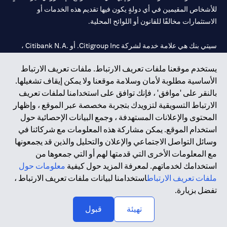
للأشخاص المقيمين في أي دولةٍ يكون فيها تقديم هذه الخدمات أو
الاستثمارات مخالفًا للقانون أو اللوائح المحلية.
سيتي بنك هي علامة خدمة لشركة Citigroup Inc. أو .Citibank N.A ،
مستخدمة ومسجلة في جميع أنحاء العالم.
يستخدم موقعنا ملفات تعريف الارتباط. ملفات تعريف الارتباط
الأساسية مطلوبة لأمان وسلامة موقعنا ولا يمكن إيقاف تشغيلها.
سيتي بنك إن. إيه. الإمارات مسجل لدى مصرف الإمارات المركزي تحت
بالنقر على 'موافق' ، فإنك توافق على استخدامنا لملفات تعريف
أرقام التراخيص 202563 لفرع الوصل في دبي، 531989 لفرع مول
الارتباط التسويقية لتزويدك بتجربة مخصصة عبر الموقع ، وإظهار
الإمارات في دبي، و
CN-1002019
لفرع أبوظبي. هاتف: 4000 311 04.
المحتوى والإعلانات المستهدفة ، وجمع البيانات الإحصائية حول
فرع سيتي بنك إن إيه - الإمارات العربية المتحدة مرخص من مصرف
استخدام الموقع. يمكن مشاركة هذه المعلومات مع شركائنا في
الإمارات العربية المتحدة المركزي كفرع لبنك أجنبي.
وسائل التواصل الاجتماعي والإعلان والتحليل والذين قد يجمعونها
سيتي بنك إن إيه الإمارات العربية المتحدة مرخص من هيئة الأوراق المالية
مع المعلومات الأخرى التي قدمتها لهم أو التي جمعوها من
والسلع في الإمارات العربية المتحدة ("SCA") للقيام بالنشاط المالي لـ أ)
استخدامك لخدماتهم. لمعرفة المزيد حول كيفية
معلومات حول
الاستشارات المالية والتعريف والترويج بموجب ترخيص رقم
ملفات تعريف الارتباط
استخدامنا لبيانات ملفات تعريف الارتباط ،
20200000097 ب) وسيط تداول في الأسواق الدولية بموجب ترخيص
تفضل بزيارة.
رقم 20200000198 ج) إدارة المحافظ بموجب ترخيص رقم
20200000240 د) الحفظ بموجب ترخيص رقم 602003.
تهيئة
قبول
حقوق الطبع والنشر محفوظة ©2026 سيتي جروب انك.