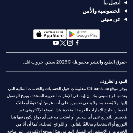
اتصل بنا
الخصوصية والأمن
عن سيتي
(opens in a new tab)
(opens in a new tab)
(opens in a new tab)
(opens in a new tab)
(opens in a new tab)
(opens in a new tab)
حقوق الطبع والنشر محفوظة ©2026 سيتي جروب انك.
البنود و الظروف
يوفر موقع Citibank.ae معلوماتٍ حول الحسابات والخدمات المالية التي
يقدمها فرع سيتي بنك إن.إيه. في الإمارات العربية المتحدة، ويتيح الوصول
إليها. ولا يُقصد به، ولا ينبغي تفسيره على أنه، عرضٌ أو دعوةٌ أو طلبٌ
لخدماتٍ خارج الإمارات العربية المتحدة. هذا الموقع الإلكتروني غير
مُخصص للتوزيع على أي شخصٍ أو استخدامه في أي دولةٍ يكون فيها هذا
التوزيع أو الاستخدام مخالفًا للقانون أو اللوائح المحلية، كما أن أيًا من
الخدمات أو الاستثمارات المشار إليها في هذا الموقع الإلكتروني غير متاحةٍ