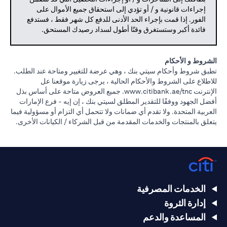
إجراءات قانونية و / أو تؤدي إلى استحقاق جميع الأموال على
الفور. إذا قمت بإجراء الحد الأدنى للدفع كل شهر فقط ، فستدفع
فائدة أكبر وستستغرق وقتًا أطول لسداد رصيدك المستحق.
الشروط و الأحكام
تطبق شروط وأحكام سيتي بنك ، وهي عرضة للتغيير ومتاحة عند الطلب.
للاطلاع على الشروط والأحكام الحالية ، يرجى زيارة موقعنا عل
opens in a new tab
الإنترنت
www.citibank.ae/tnc.
جميع العروض متاحة على أساس بذل
أفضل الجهود ووفقًا للتقدير المطلق لسيتي بنك ، إن إيه - فرع الإمارات
العربية المتحدة. ولا تقدم أي ضمانات ولا تتحمل أي التزام أو مسؤولية فيما
يتعلق بالمنتجات والخدمات المقدمة من قبل الشركاء / الكيانات الأخرى.
الخدمات المصرفية
إدارة الثروة
المساعدة والدعم