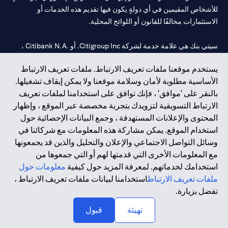
للأشخاص المقيمين في أي دولةٍ يكون فيها تقديم هذه الخدمات أو
الاستثمارات مخالفًا للقانون أو اللوائح المحلية.
سيتي بنك هي علامة خدمة لشركة Citigroup Inc. أو .Citibank N.A ،
مستخدمة ومسجلة في جميع أنحاء العالم.
يستخدم موقعنا ملفات تعريف الارتباط. ملفات تعريف الارتباط
الأساسية مطلوبة لأمان وسلامة موقعنا ولا يمكن إيقاف تشغيلها.
سيتي بنك إن. إيه. الإمارات مسجل لدى مصرف الإمارات المركزي تحت
بالنقر على 'موافق' ، فإنك توافق على استخدامنا لملفات تعريف
أرقام التراخيص 202563 لفرع الوصل في دبي، 531989 لفرع مول
الارتباط التسويقية لتزويدك بتجربة مخصصة عبر الموقع ، وإظهار
الإمارات في دبي، و CN-1002019 لفرع أبوظبي. هاتف: 4000 311 04.
المحتوى والإعلانات المستهدفة ، وجمع البيانات الإحصائية حول
فرع سيتي بنك إن إيه - الإمارات العربية المتحدة مرخص من مصرف
استخدام الموقع. يمكن مشاركة هذه المعلومات مع شركائنا في
الإمارات العربية المتحدة المركزي كفرع لبنك أجنبي.
وسائل التواصل الاجتماعي والإعلان والتحليل والذين قد يجمعونها
سيتي بنك إن إيه الإمارات العربية المتحدة مرخص من هيئة الأوراق المالية
مع المعلومات الأخرى التي قدمتها لهم أو التي جمعوها من
والسلع في الإمارات العربية المتحدة ("SCA") للقيام بالنشاط المالي لـ أ)
استخدامك لخدماتهم. لمعرفة المزيد حول كيفية
معلومات حول
الاستشارات المالية والتعريف والترويج بموجب ترخيص رقم
ملفات تعريف الارتباط
استخدامنا لبيانات ملفات تعريف الارتباط ،
20200000097 ب) وسيط تداول في الأسواق الدولية بموجب ترخيص
تفضل بزيارة.
رقم 20200000198 ج) إدارة المحافظ بموجب ترخيص رقم
20200000240 د) الحفظ بموجب ترخيص رقم 602003.
تهيئة
قبول
حقوق الطبع والنشر محفوظة ©2026 سيتي جروب انك.