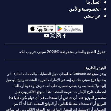
اتصل بنا
الخصوصية والأمن
عن سيتي
opens in a new tab
opens in a new tab
opens in a new tab
opens in a new tab
opens in a new tab
opens in a new tab
حقوق الطبع والنشر محفوظة ©2026 سيتي جروب انك.
البنود و الظروف
يوفر موقع Citibank.ae معلوماتٍ حول الحسابات والخدمات المالية التي
يقدمها فرع سيتي بنك إن.إيه. في الإمارات العربية المتحدة، ويتيح الوصول
إليها. ولا يُقصد به، ولا ينبغي تفسيره على أنه، عرضٌ أو دعوةٌ أو طلبٌ
لخدماتٍ خارج الإمارات العربية المتحدة. هذا الموقع الإلكتروني غير
مُخصص للتوزيع على أي شخصٍ أو استخدامه في أي دولةٍ يكون فيها هذا
التوزيع أو الاستخدام مخالفًا للقانون أو اللوائح المحلية، كما أن أيًا من
الخدمات أو الاستثمارات المشار إليها في هذا الموقع الإلكتروني غير متاحةٍ