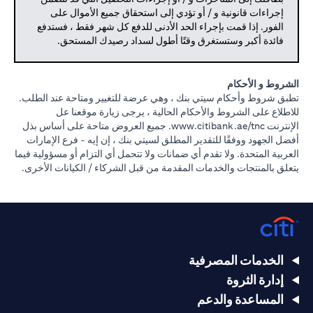
إجراءات قانونية و / أو تؤدي إلى استحقاق جميع الأموال على
الفور. إذا قمت بإجراء الحد الأدنى للدفع كل شهر فقط ، فستدفع
فائدة أكبر وستستغرق وقتًا أطول لسداد رصيدك المستحق.
الشروط و الأحكام
تطبق شروط وأحكام سيتي بنك ، وهي عرضة للتغيير ومتاحة عند الطلب.
للاطلاع على الشروط والأحكام الحالية ، يرجى زيارة موقعنا عل
(opens in a new tab)
الإنترنت
www.citibank.ae/tnc.
جميع العروض متاحة على أساس بذل
أفضل الجهود ووفقًا للتقدير المطلق لسيتي بنك ، إن إيه - فرع الإمارات
العربية المتحدة. ولا تقدم أي ضمانات ولا تتحمل أي التزام أو مسؤولية فيما
يتعلق بالمنتجات والخدمات المقدمة من قبل الشركاء / الكيانات الأخرى.
الخدمات المصرفية
إدارة الثروة
المساعدة والدعم