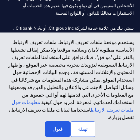
للأشخاص المقيمين في أي دولةٍ يكون فيها تقديم هذه الخدمات أو
الاستثمارات مخالفًا للقانون أو اللوائح المحلية.
سيتي بنك هي علامة خدمة لشركة Citigroup Inc. أو .Citibank N.A ،
مستخدمة ومسجلة في جميع أنحاء العالم.
يستخدم موقعنا ملفات تعريف الارتباط. ملفات تعريف الارتباط
الأساسية مطلوبة لأمان وسلامة موقعنا ولا يمكن إيقاف تشغيلها.
سيتي بنك إن. إيه. الإمارات مسجل لدى مصرف الإمارات المركزي تحت
بالنقر على 'موافق' ، فإنك توافق على استخدامنا لملفات تعريف
أرقام التراخيص 202563 لفرع الوصل في دبي، 531989 لفرع مول
الارتباط التسويقية لتزويدك بتجربة مخصصة عبر الموقع ، وإظهار
الإمارات في دبي، و
CN-1002019
لفرع أبوظبي. هاتف: 4000 311 04.
المحتوى والإعلانات المستهدفة ، وجمع البيانات الإحصائية حول
فرع سيتي بنك إن إيه - الإمارات العربية المتحدة مرخص من مصرف
استخدام الموقع. يمكن مشاركة هذه المعلومات مع شركائنا في
الإمارات العربية المتحدة المركزي كفرع لبنك أجنبي.
وسائل التواصل الاجتماعي والإعلان والتحليل والذين قد يجمعونها
سيتي بنك إن إيه الإمارات العربية المتحدة مرخص من هيئة الأوراق المالية
مع المعلومات الأخرى التي قدمتها لهم أو التي جمعوها من
والسلع في الإمارات العربية المتحدة ("SCA") للقيام بالنشاط المالي لـ أ)
استخدامك لخدماتهم. لمعرفة المزيد حول كيفية
معلومات حول
الاستشارات المالية والتعريف والترويج بموجب ترخيص رقم
ملفات تعريف الارتباط
استخدامنا لبيانات ملفات تعريف الارتباط ،
20200000097 ب) وسيط تداول في الأسواق الدولية بموجب ترخيص
تفضل بزيارة.
رقم 20200000198 ج) إدارة المحافظ بموجب ترخيص رقم
20200000240 د) الحفظ بموجب ترخيص رقم 602003.
تهيئة
قبول
حقوق الطبع والنشر محفوظة ©2026 سيتي جروب انك.