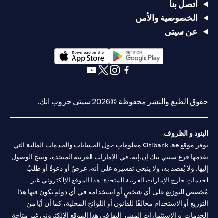
اتصل بنا
الخصوصية والأمن
عن سيتي
(opens in a new tab)
(opens in a new tab)
(opens in a new tab)
(opens in a new tab)
(opens in a new tab)
(opens in a new tab)
حقوق الطبع والنشر محفوظة ©2026 سيتي جروب انك.
البنود و الظروف
يوفر موقع Citibank.ae معلوماتٍ حول الحسابات والخدمات المالية التي
يقدمها فرع سيتي بنك إن.إيه. في الإمارات العربية المتحدة، ويتيح الوصول
إليها. ولا يُقصد به، ولا ينبغي تفسيره على أنه، عرضٌ أو دعوةٌ أو طلبٌ
لخدماتٍ خارج الإمارات العربية المتحدة. هذا الموقع الإلكتروني غير
مُخصص للتوزيع على أي شخصٍ أو استخدامه في أي دولةٍ يكون فيها هذا
التوزيع أو الاستخدام مخالفًا للقانون أو اللوائح المحلية، كما أن أيًا من
الخدمات أو الاستثمارات المشار إليها في هذا الموقع الإلكتروني غير متاحةٍ