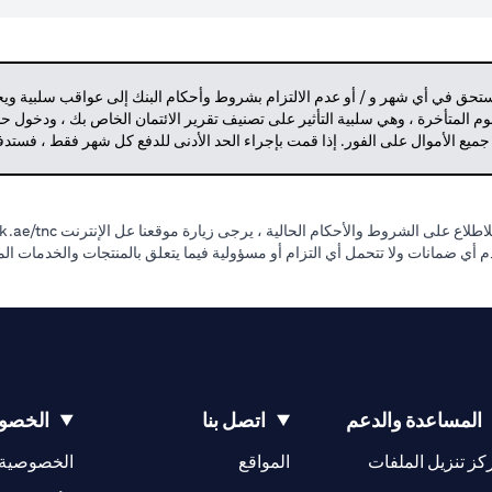
مستحق في أي شهر و / أو عدم الالتزام بشروط وأحكام البنك إلى عواقب سلبية وي
م المتأخرة ، وهي سلبية التأثير على تصنيف تقرير الائتمان الخاص بك ، ودخول 
 جميع الأموال على الفور. إذا قمت بإجراء الحد الأدنى للدفع كل شهر فقط ، فست
طلاع على الشروط والأحكام الحالية ، يرجى زيارة موقعنا عل الإنترنت
.ae/tnc.
قدم أي ضمانات ولا تتحمل أي التزام أو مسؤولية فيما يتعلق بالمنتجات والخدمات ا
المساعدة والدعم
اتصل بنا
الخصوص
(opens in a new tab)
كز تنزيل الملفات
المواقع
الخصوصية