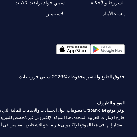
(opens in a new tab)
(opens in a new tab)
الشروط والأحكام
سيتي جولد برايفت كلاينت
(opens in a new tab)
(opens in a new tab)
إنشاء الآيبان
الاستثمار
(opens in a new tab)
(opens in a new tab)
حقوق الطبع والنشر محفوظة ©2026 سيتي جروب انك.
البنود و الظروف
يوفر موقع Citibank.ae معلوماتٍ حول الحسابات والخدمات 
خارج الإمارات العربية المتحدة. هذا الموقع الإلكتروني غير مُخصص للتوزيع ع
المشار إليها في هذا الموقع الإلكتروني غير متاحةٍ للأشخاص المقيمين في أي د