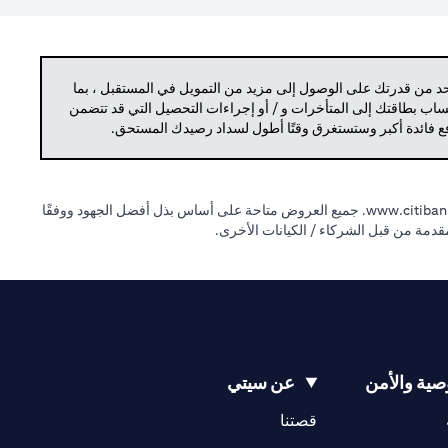
حد من قدرتك على الوصول إلى مزيد من التمويل في المستقبل ، بما
حساب بطاقتك إلى المتأخرات و / أو إجراءات التحصيل التي قد تتضمن
دفع فائدة أكبر وستستغرق وقتًا أطول لسداد رصيدك المستحق.
(opens in a new tab)
www.citibank
جميع العروض متاحة على أساس بذل أفضل الجهود ووفقًا
لمقدمة من قبل الشركاء / الكيانات الأخرى.
ية والأمن
عن سيتي
(opens in a new tab)
(opens in a new tab)
قصتنا