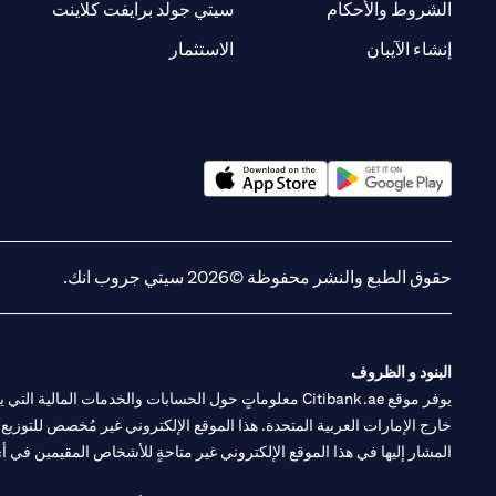
(opens in a new tab)
(opens in a new tab)
الشروط والأحكام
سيتي جولد برايفت كلاينت
(opens in a new tab)
(opens in a new tab)
إنشاء الآيبان
الاستثمار
(opens in a new tab)
(opens in a new tab)
حقوق الطبع والنشر محفوظة ©2026 سيتي جروب انك.
البنود و الظروف
يوفر موقع Citibank.ae معلوماتٍ حول الحسابات والخدمات 
خارج الإمارات العربية المتحدة. هذا الموقع الإلكتروني غير مُخصص للتوزيع ع
المشار إليها في هذا الموقع الإلكتروني غير متاحةٍ للأشخاص المقيمين في أي د