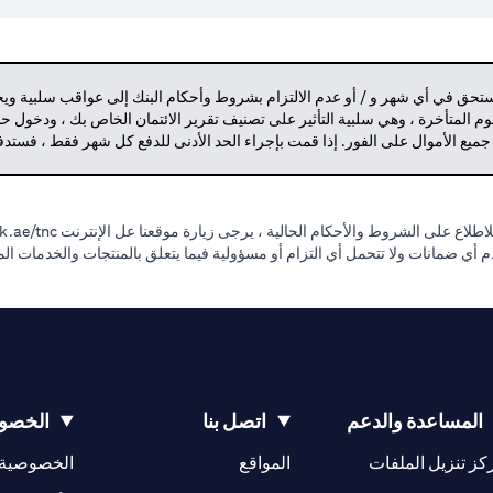
مستحق في أي شهر و / أو عدم الالتزام بشروط وأحكام البنك إلى عواقب سلبية وي
م المتأخرة ، وهي سلبية التأثير على تصنيف تقرير الائتمان الخاص بك ، ودخول 
 جميع الأموال على الفور. إذا قمت بإجراء الحد الأدنى للدفع كل شهر فقط ، فست
طلاع على الشروط والأحكام الحالية ، يرجى زيارة موقعنا عل الإنترنت
.ae/tnc.
قدم أي ضمانات ولا تتحمل أي التزام أو مسؤولية فيما يتعلق بالمنتجات والخدمات ا
المساعدة والدعم
اتصل بنا
الخصوص
(opens in a new tab)
كز تنزيل الملفات
المواقع
الخصوصية