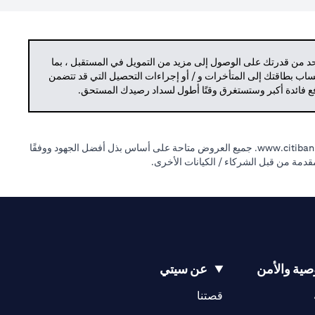
حد من قدرتك على الوصول إلى مزيد من التمويل في المستقبل ، بما
حساب بطاقتك إلى المتأخرات و / أو إجراءات التحصيل التي قد تتضمن
دفع فائدة أكبر وستستغرق وقتًا أطول لسداد رصيدك المستحق.
(opens in a new tab)
www.citibank
جميع العروض متاحة على أساس بذل أفضل الجهود ووفقًا
لمقدمة من قبل الشركاء / الكيانات الأخرى.
ية والأمن
عن سيتي
(opens in a new tab)
(opens in a new tab)
قصتنا