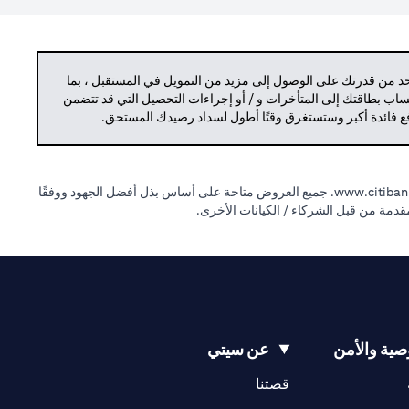
حد من قدرتك على الوصول إلى مزيد من التمويل في المستقبل ، بما
حساب بطاقتك إلى المتأخرات و / أو إجراءات التحصيل التي قد تتضمن
دفع فائدة أكبر وستستغرق وقتًا أطول لسداد رصيدك المستحق.
(opens in a new tab)
www.citibank
جميع العروض متاحة على أساس بذل أفضل الجهود ووفقًا
لمقدمة من قبل الشركاء / الكيانات الأخرى.
ية والأمن
عن سيتي
(opens in a new tab)
(opens in a new tab)
قصتنا