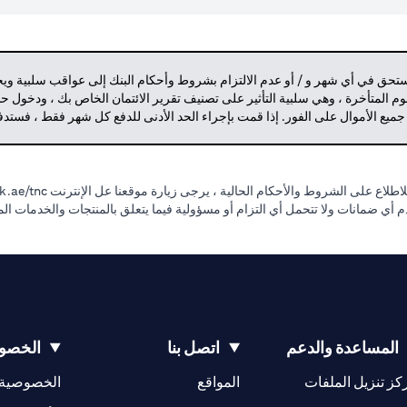
مستحق في أي شهر و / أو عدم الالتزام بشروط وأحكام البنك إلى عواقب سلبية وي
م المتأخرة ، وهي سلبية التأثير على تصنيف تقرير الائتمان الخاص بك ، ودخول 
 جميع الأموال على الفور. إذا قمت بإجراء الحد الأدنى للدفع كل شهر فقط ، فست
طلاع على الشروط والأحكام الحالية ، يرجى زيارة موقعنا عل الإنترنت
.ae/tnc.
قدم أي ضمانات ولا تتحمل أي التزام أو مسؤولية فيما يتعلق بالمنتجات والخدمات ا
المساعدة والدعم
اتصل بنا
الخصوص
(opens in a new tab)
كز تنزيل الملفات
المواقع
الخصوصية