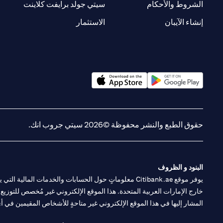
(opens in a new tab)
(opens in a new tab)
الشروط والأحكام
سيتي جولد برايفت كلاينت
(opens in a new tab)
(opens in a new tab)
إنشاء الآيبان
الاستثمار
(opens in a new tab)
(opens in a new tab)
حقوق الطبع والنشر محفوظة ©2026 سيتي جروب انك.
البنود و الظروف
يوفر موقع Citibank.ae معلوماتٍ حول الحسابات والخدمات 
خارج الإمارات العربية المتحدة. هذا الموقع الإلكتروني غير مُخصص للتوزيع ع
المشار إليها في هذا الموقع الإلكتروني غير متاحةٍ للأشخاص المقيمين في أي د