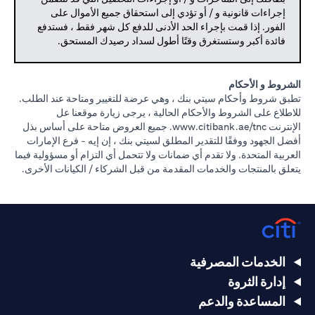
إجراءات قانونية و / أو تؤدي إلى استحقاق جميع الأموال على
الفور. إذا قمت بإجراء الحد الأدنى للدفع كل شهر فقط ، فستدفع
فائدة أكبر وستستغرق وقتًا أطول لسداد رصيدك المستحق.
الشروط و الأحكام
تطبق شروط وأحكام سيتي بنك ، وهي عرضة للتغيير ومتاحة عند الطلب.
للاطلاع على الشروط والأحكام الحالية ، يرجى زيارة موقعنا عل
(opens in a new tab)
الإنترنت
www.citibank.ae/tnc.
جميع العروض متاحة على أساس بذل
أفضل الجهود ووفقًا للتقدير المطلق لسيتي بنك ، إن إيه - فرع الإمارات
العربية المتحدة. ولا تقدم أي ضمانات ولا تتحمل أي التزام أو مسؤولية فيما
يتعلق بالمنتجات والخدمات المقدمة من قبل الشركاء / الكيانات الأخرى.
الخدمات المصرفية
إدارة الثروة
المساعدة والدعم