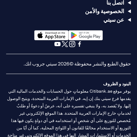
اتصل بنا
الخصوصية والأمن
عن سيتي
(opens in a new tab)
(opens in a new tab)
(opens in a new tab)
(opens in a new tab)
(opens in a new tab)
(opens in a new tab)
حقوق الطبع والنشر محفوظة ©2026 سيتي جروب انك.
البنود و الظروف
يوفر موقع Citibank.ae معلوماتٍ حول الحسابات والخدمات المالية التي
يقدمها فرع سيتي بنك إن.إيه. في الإمارات العربية المتحدة، ويتيح الوصول
إليها. ولا يُقصد به، ولا ينبغي تفسيره على أنه، عرضٌ أو دعوةٌ أو طلبٌ
لخدماتٍ خارج الإمارات العربية المتحدة. هذا الموقع الإلكتروني غير
مُخصص للتوزيع على أي شخصٍ أو استخدامه في أي دولةٍ يكون فيها هذا
التوزيع أو الاستخدام مخالفًا للقانون أو اللوائح المحلية، كما أن أيًا من
الخدمات أو الاستثمارات المشار إليها في هذا الموقع الإلكتروني غير متاحةٍ