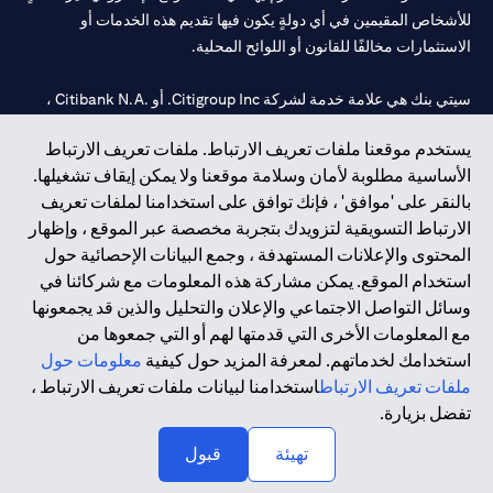
للأشخاص المقيمين في أي دولةٍ يكون فيها تقديم هذه الخدمات أو
الاستثمارات مخالفًا للقانون أو اللوائح المحلية.
سيتي بنك هي علامة خدمة لشركة Citigroup Inc. أو .Citibank N.A ،
مستخدمة ومسجلة في جميع أنحاء العالم.
يستخدم موقعنا ملفات تعريف الارتباط. ملفات تعريف الارتباط
الأساسية مطلوبة لأمان وسلامة موقعنا ولا يمكن إيقاف تشغيلها.
سيتي بنك إن. إيه. الإمارات مسجل لدى مصرف الإمارات المركزي تحت
بالنقر على 'موافق' ، فإنك توافق على استخدامنا لملفات تعريف
أرقام التراخيص 202563 لفرع الوصل في دبي، 531989 لفرع مول
الارتباط التسويقية لتزويدك بتجربة مخصصة عبر الموقع ، وإظهار
الإمارات في دبي، و
CN-1002019
لفرع أبوظبي. هاتف: 4000 311 04.
المحتوى والإعلانات المستهدفة ، وجمع البيانات الإحصائية حول
فرع سيتي بنك إن إيه - الإمارات العربية المتحدة مرخص من مصرف
استخدام الموقع. يمكن مشاركة هذه المعلومات مع شركائنا في
الإمارات العربية المتحدة المركزي كفرع لبنك أجنبي.
وسائل التواصل الاجتماعي والإعلان والتحليل والذين قد يجمعونها
سيتي بنك إن إيه الإمارات العربية المتحدة مرخص من هيئة الأوراق المالية
مع المعلومات الأخرى التي قدمتها لهم أو التي جمعوها من
والسلع في الإمارات العربية المتحدة ("SCA") للقيام بالنشاط المالي لـ أ)
استخدامك لخدماتهم. لمعرفة المزيد حول كيفية
معلومات حول
الاستشارات المالية والتعريف والترويج بموجب ترخيص رقم
ملفات تعريف الارتباط
استخدامنا لبيانات ملفات تعريف الارتباط ،
20200000097 ب) وسيط تداول في الأسواق الدولية بموجب ترخيص
تفضل بزيارة.
رقم 20200000198 ج) إدارة المحافظ بموجب ترخيص رقم
20200000240 د) الحفظ بموجب ترخيص رقم 602003.
تهيئة
قبول
حقوق الطبع والنشر محفوظة ©2026 سيتي جروب انك.