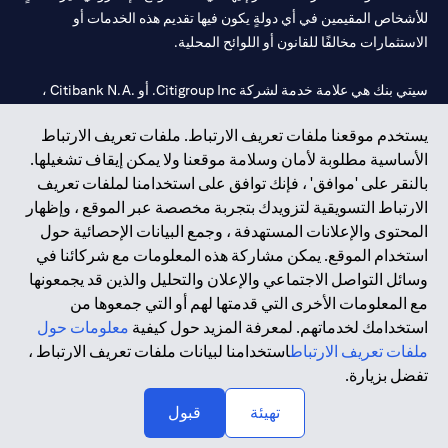
للأشخاص المقيمين في أي دولةٍ يكون فيها تقديم هذه الخدمات أو
الاستثمارات مخالفًا للقانون أو اللوائح المحلية.
سيتي بنك هي علامة خدمة لشركة Citigroup Inc. أو .Citibank N.A ،
مستخدمة ومسجلة في جميع أنحاء العالم.
يستخدم موقعنا ملفات تعريف الارتباط. ملفات تعريف الارتباط
الأساسية مطلوبة لأمان وسلامة موقعنا ولا يمكن إيقاف تشغيلها.
سيتي بنك إن. إيه. الإمارات مسجل لدى مصرف الإمارات المركزي تحت
بالنقر على 'موافق' ، فإنك توافق على استخدامنا لملفات تعريف
أرقام التراخيص 202563 لفرع الوصل في دبي، 531989 لفرع مول
الارتباط التسويقية لتزويدك بتجربة مخصصة عبر الموقع ، وإظهار
الإمارات في دبي، و
CN-1002019
لفرع أبوظبي. هاتف: 4000 311 04.
المحتوى والإعلانات المستهدفة ، وجمع البيانات الإحصائية حول
فرع سيتي بنك إن إيه - الإمارات العربية المتحدة مرخص من مصرف
استخدام الموقع. يمكن مشاركة هذه المعلومات مع شركائنا في
الإمارات العربية المتحدة المركزي كفرع لبنك أجنبي.
وسائل التواصل الاجتماعي والإعلان والتحليل والذين قد يجمعونها
سيتي بنك إن إيه الإمارات العربية المتحدة مرخص من هيئة الأوراق المالية
مع المعلومات الأخرى التي قدمتها لهم أو التي جمعوها من
والسلع في الإمارات العربية المتحدة ("SCA") للقيام بالنشاط المالي لـ أ)
استخدامك لخدماتهم. لمعرفة المزيد حول كيفية
معلومات حول
الاستشارات المالية والتعريف والترويج بموجب ترخيص رقم
ملفات تعريف الارتباط
استخدامنا لبيانات ملفات تعريف الارتباط ،
20200000097 ب) وسيط تداول في الأسواق الدولية بموجب ترخيص
تفضل بزيارة.
رقم 20200000198 ج) إدارة المحافظ بموجب ترخيص رقم
20200000240 د) الحفظ بموجب ترخيص رقم 602003.
تهيئة
قبول
حقوق الطبع والنشر محفوظة ©2026 سيتي جروب انك.