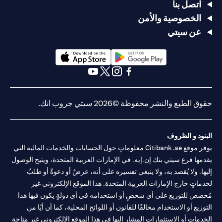
اتصل بنا
الخصوصية والأمن
عن سيتي
(opens in a new tab)
(opens in a new tab)
(opens in a new tab)
(opens in a new tab)
(opens in a new tab)
(opens in a new tab)
حقوق الطبع والنشر محفوظة ©2026 سيتي جروب انك.
البنود و الظروف
يوفر موقع Citibank.ae معلوماتٍ حول الحسابات والخدمات المالية التي
يقدمها فرع سيتي بنك إن.إيه. في الإمارات العربية المتحدة، ويتيح الوصول
إليها. ولا يُقصد به، ولا ينبغي تفسيره على أنه، عرضٌ أو دعوةٌ أو طلبٌ
لخدماتٍ خارج الإمارات العربية المتحدة. هذا الموقع الإلكتروني غير
مُخصص للتوزيع على أي شخصٍ أو استخدامه في أي دولةٍ يكون فيها هذا
التوزيع أو الاستخدام مخالفًا للقانون أو اللوائح المحلية، كما أن أيًا من
الخدمات أو الاستثمارات المشار إليها في هذا الموقع الإلكتروني غير متاحةٍ