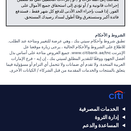
إجراءات قانونية و / أو تؤدي إلى استحقاق جميع الأموال على
الفور. إذا قمت بإجراء الحد الأدنى للدفع كل شهر فقط ، فستدفع
فائدة أكبر وستستغرق وقتًا أطول لسداد رصيدك المستحق.
الشروط و الأحكام
تطبق شروط وأحكام سيتي بنك ، وهي عرضة للتغيير ومتاحة عند الطلب.
للاطلاع على الشروط والأحكام الحالية ، يرجى زيارة موقعنا عل
(opens in a new tab)
الإنترنت
www.citibank.ae/tnc.
جميع العروض متاحة على أساس بذل
أفضل الجهود ووفقًا للتقدير المطلق لسيتي بنك ، إن إيه - فرع الإمارات
العربية المتحدة. ولا تقدم أي ضمانات ولا تتحمل أي التزام أو مسؤولية فيما
يتعلق بالمنتجات والخدمات المقدمة من قبل الشركاء / الكيانات الأخرى.
الخدمات المصرفية
إدارة الثروة
المساعدة والدعم