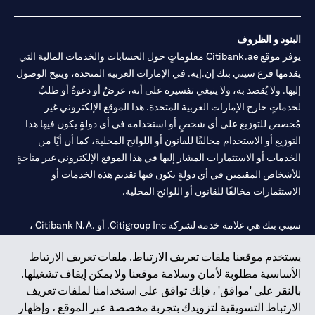
البنود و الظروف
يوفر موقع Citibank.ae معلوماتٍ حول الحسابات والخدمات المالية التي
يقدمها فرع سيتي بنك إن.إيه. في الإمارات العربية المتحدة، ويتيح الوصول
إليها. ولا يُقصد به، ولا ينبغي تفسيره على أنه، عرضٌ أو دعوةٌ أو طلبٌ
لخدماتٍ خارج الإمارات العربية المتحدة. هذا الموقع الإلكتروني غير
مُخصص للتوزيع على أي شخصٍ أو استخدامه في أي دولةٍ يكون فيها هذا
التوزيع أو الاستخدام مخالفًا للقانون أو اللوائح المحلية، كما أن أيًا من
الخدمات أو الاستثمارات المشار إليها في هذا الموقع الإلكتروني غير متاحةٍ
للأشخاص المقيمين في أي دولةٍ يكون فيها تقديم هذه الخدمات أو
الاستثمارات مخالفًا للقانون أو اللوائح المحلية.
سيتي بنك هي علامة خدمة لشركة Citigroup Inc. أو .Citibank N.A ،
مستخدمة ومسجلة في جميع أنحاء العالم.
يستخدم موقعنا ملفات تعريف الارتباط. ملفات تعريف الارتباط
الأساسية مطلوبة لأمان وسلامة موقعنا ولا يمكن إيقاف تشغيلها.
سيتي بنك إن. إيه. الإمارات مسجل لدى مصرف الإمارات المركزي تحت
بالنقر على 'موافق' ، فإنك توافق على استخدامنا لملفات تعريف
أرقام التراخيص 202563 لفرع الوصل في دبي، 531989 لفرع مول
الارتباط التسويقية لتزويدك بتجربة مخصصة عبر الموقع ، وإظهار
الإمارات في دبي، و
CN-1002019
لفرع أبوظبي. هاتف: 4000 311 04.