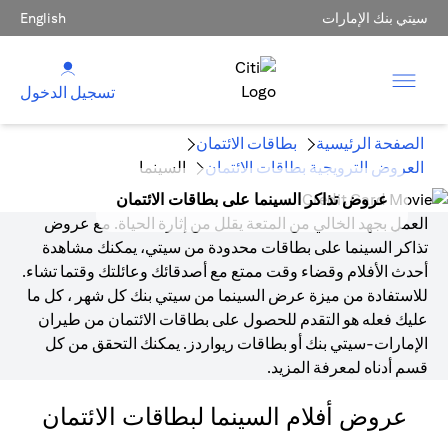
سيتي بنك الإمارات
English
تسجيل الدخول
الصفحة الرئيسية
بطاقات الائتمان
العروض الترويجية بطاقات الائتمان
السينما
عروض تذاكر السينما على بطاقات الائتمان
العمل بجهد الخالي من المتعة يقلل من إثارة الحياة. مع عروض
تذاكر السينما على بطاقات محدودة من سيتي، يمكنك مشاهدة
أحدث الأفلام وقضاء وقت ممتع مع أصدقائك وعائلتك وقتما تشاء.
للاستفادة من ميزة عرض السينما من سيتي بنك كل شهر ، كل ما
عليك فعله هو التقدم للحصول على بطاقات الائتمان من طيران
الإمارات-سيتي بنك أو بطاقات ريواردز. يمكنك التحقق من كل
قسم أدناه لمعرفة المزيد.
عروض أفلام السينما لبطاقات الائتمان