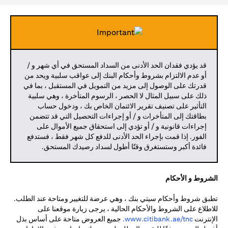
قد يؤدي فقدان الحد الأدنى من السداد المستحق في أي شهر و /
أو عدم الالتزام بشروط وأحكام البنك إلى عواقب سلبية ويحد من
قدرتك على الوصول إلى مزيد من التمويل في المستقبل ، بما في
ذلك على سبيل المثال لا الحصر ، الرسوم المتأخرة ، وهي سلبية
التأثير على تصنيف تقرير الائتمان الخاص بك ، ودخول حساب
بطاقتك إلى المتأخرات و / أو إجراءات التحصيل التي قد تتضمن
إجراءات قانونية و / أو تؤدي إلى استحقاق جميع الأموال على
الفور. إذا قمت بإجراء الحد الأدنى للدفع كل شهر فقط ، فستدفع
فائدة أكبر وستستغرق وقتًا أطول لسداد رصيدك المستحق.
الشروط و الأحكام
تطبق شروط وأحكام سيتي بنك ، وهي عرضة للتغيير ومتاحة عند الطلب.
للاطلاع على الشروط والأحكام الحالية ، يرجى زيارة موقعنا على
(opens in a new tab)
الإنترنت
www.citibank.ae/tnc.
جميع العروض متاحة على أساس بذل