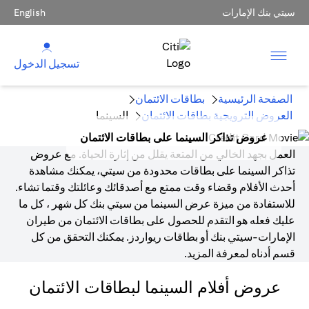
سيتي بنك الإمارات
English
تسجيل الدخول
الصفحة الرئيسية
بطاقات الائتمان
العروض الترويجية بطاقات الائتمان
السينما
عروض تذاكر السينما على بطاقات الائتمان
العمل بجهد الخالي من المتعة يقلل من إثارة الحياة. مع عروض
تذاكر السينما على بطاقات محدودة من سيتي، يمكنك مشاهدة
أحدث الأفلام وقضاء وقت ممتع مع أصدقائك وعائلتك وقتما تشاء.
للاستفادة من ميزة عرض السينما من سيتي بنك كل شهر ، كل ما
عليك فعله هو التقدم للحصول على بطاقات الائتمان من طيران
الإمارات-سيتي بنك أو بطاقات ريواردز. يمكنك التحقق من كل
قسم أدناه لمعرفة المزيد.
عروض أفلام السينما لبطاقات الائتمان