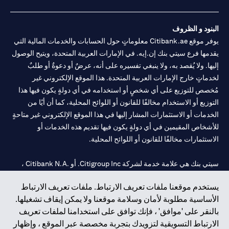
البنود و الظروف
يوفر موقع Citibank.ae معلوماتٍ حول الحسابات والخدمات المالية التي
يقدمها فرع سيتي بنك إن.إيه. في الإمارات العربية المتحدة، ويتيح الوصول
إليها. ولا يُقصد به، ولا ينبغي تفسيره على أنه، عرضٌ أو دعوةٌ أو طلبٌ
لخدماتٍ خارج الإمارات العربية المتحدة. هذا الموقع الإلكتروني غير
مُخصص للتوزيع على أي شخصٍ أو استخدامه في أي دولةٍ يكون فيها هذا
التوزيع أو الاستخدام مخالفًا للقانون أو اللوائح المحلية، كما أن أيًا من
الخدمات أو الاستثمارات المشار إليها في هذا الموقع الإلكتروني غير متاحةٍ
للأشخاص المقيمين في أي دولةٍ يكون فيها تقديم هذه الخدمات أو
الاستثمارات مخالفًا للقانون أو اللوائح المحلية.
سيتي بنك هي علامة خدمة لشركة Citigroup Inc. أو .Citibank N.A ،
مستخدمة ومسجلة في جميع أنحاء العالم.
يستخدم موقعنا ملفات تعريف الارتباط. ملفات تعريف الارتباط
الأساسية مطلوبة لأمان وسلامة موقعنا ولا يمكن إيقاف تشغيلها.
سيتي بنك إن. إيه. الإمارات مسجل لدى مصرف الإمارات المركزي تحت
بالنقر على 'موافق' ، فإنك توافق على استخدامنا لملفات تعريف
أرقام التراخيص 202563 لفرع الوصل في دبي، 531989 لفرع مول
الارتباط التسويقية لتزويدك بتجربة مخصصة عبر الموقع ، وإظهار
الإمارات في دبي، و
CN-1002019
لفرع أبوظبي. هاتف: 4000 311 04.