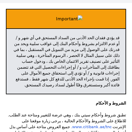
قد يؤدي فقدان الحد الأدنى من السداد المستحق في أي شهر و /
أو عدم الالتزام بشروط وأحكام البنك إلى عواقب سلبية ويحد من
قدرتك على الوصول إلى مزيد من التمويل في المستقبل ، بما في
ذلك على سبيل المثال لا الحصر ، الرسوم المتأخرة ، وهي سلبية
التأثير على تصنيف تقرير الائتمان الخاص بك ، ودخول حساب
بطاقتك إلى المتأخرات و / أو إجراءات التحصيل التي قد تتضمن
إجراءات قانونية و / أو تؤدي إلى استحقاق جميع الأموال على
الفور. إذا قمت بإجراء الحد الأدنى للدفع كل شهر فقط ، فستدفع
فائدة أكبر وستستغرق وقتًا أطول لسداد رصيدك المستحق.
الشروط و الأحكام
تطبق شروط وأحكام سيتي بنك ، وهي عرضة للتغيير ومتاحة عند الطلب.
للاطلاع على الشروط والأحكام الحالية ، يرجى زيارة موقعنا على
(opens in a new tab)
الإنترنت
www.citibank.ae/tnc.
جميع العروض متاحة على أساس بذل