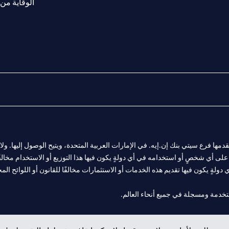
الوقاية من 
المالية التي يقدمها فرع سيتي بنك إن.إيه. في الإمارات العربية المتحدة، ويتيح الوصول إليه
لى أي شخصٍ أو استخدامه في أي دولةٍ يكون فيها هذا التوزيع أو الاستخدام مخالفًا ل
ولةٍ يكون فيها تقديم هذه الخدمات أو الاستثمارات مخالفًا للقانون أو اللوائح المح
فرع أبوظبي. هاتف: 4000 311 04.