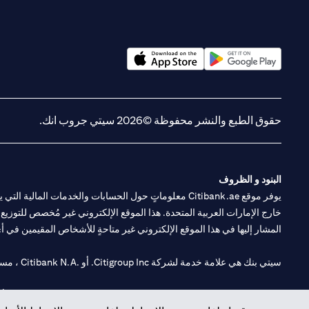
opens in a new tab
opens in a new tab
حقوق الطبع والنشر محفوظة ©2026 سيتي جروب انك.
البنود و الظروف
يوفر موقع Citibank.ae معلوماتٍ حول الحسابات والخدمات 
خارج الإمارات العربية المتحدة. هذا الموقع الإلكتروني غير مُخصص للتوزيع ع
المشار إليها في هذا الموقع الإلكتروني غير متاحةٍ للأشخاص المقيمين في أي د
سيتي بنك هي علامة خدمة لشركة Citigroup Inc. أو .Citibank N.A ، مستخدمة ومسجلة في جميع أنحاء العالم.
سيتي بنك إن. إيه. الإمارات مسجل لدى مصرف الإمارات المركزي تحت أرقام التراخيص 202563 لفرع الوصل في دبي، 531989 لفرع مول الإمارات في دبي، و CN-1002019 ل