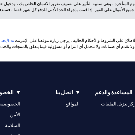
م المتأخرة ، وهي سلبية التأثير على تصنيف تقرير الائتمان الخاص بك ، ودخول 
 جميع الأموال على الفور. إذا قمت بإجراء الحد الأدنى للدفع كل شهر فقط ، فست
طلاع على الشروط والأحكام الحالية ، يرجى زيارة موقعنا على الإنترنت
ae/tnc.
. ولا تقدم أي ضمانات ولا تتحمل أي التزام أو مسؤولية فيما يتعلق بالمنتجات والخ
المساعدة والدعم
اتصل بنا
الخصوص
opens in a new tab
كز تنزيل الملفات
المواقع
الخصوصية
w tab
opens in a 
الأمن
tab
السلامة