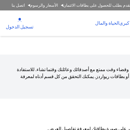
قدم بطلب للحصول على بطاقات الائتمان
الأسعار والرسوم
اتصل بنا
 new tab
كبرى
الحياة والمال
tab
تسجيل الدخول
 وقضاء وقت ممتع مع أصدقائك وعائلتك وقتما تشاء. للاستفادة
و بطاقات ريواردز. يمكنك التحقق من كل قسم أدناه لمعرفة
انقر على صورة بطاقتك لمعرفة تفاصيل العرض.