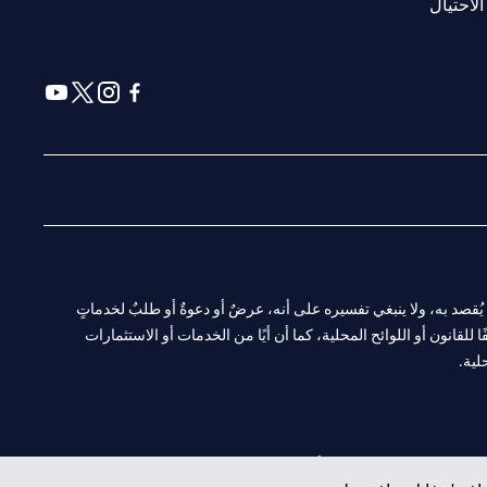
opens in a new tab
الاحتيال
a new tab
 in a new tab
ens in a new tab
opens in a new tab
ا. ولا يُقصد به، ولا ينبغي تفسيره على أنه، عرضٌ أو دعوةٌ أو طلبٌ لخدماتٍ
لقانون أو اللوائح المحلية، كما أن أيًا من الخدمات أو الاستثمارات
لية.