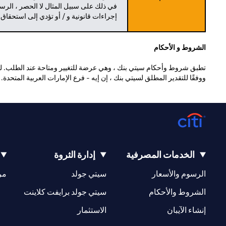
في ذلك على سبيل المثال لا الحصر ، الرسو
إجراءات قانونية و / أو تؤدي إلى استحقاق
الشروط و الأحكام
تطبق شروط وأحكام سيتي بنك ، وهي عرضة للتغيير ومتاحة عند الطلب. للا
ووفقًا للتقدير المطلق لسيتي بنك ، إن إيه - فرع الإمارات العربية المتحدة
الخدمات المصرفية
إدارة الثروة
opens in a new tab
opens in a new tab
الرسوم والأسعار
سيتي جولد
مر
new tab
opens in a new tab
الشروط والأحكام
سيتي جولد برايفت كلاينت
opens in a new tab
opens in a new tab
إنشاء الآيبان
الاستثمار