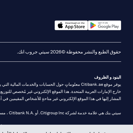
(opens in a new tab)
(opens in a new tab)
حقوق الطبع والنشر محفوظة ©2026 سيتي جروب انك.
البنود و الظروف
يوفر موقع Citibank.ae معلوماتٍ حول الحسابات والخدمات 
خارج الإمارات العربية المتحدة. هذا الموقع الإلكتروني غير مُخصص للتوزيع ع
المشار إليها في هذا الموقع الإلكتروني غير متاحةٍ للأشخاص المقيمين في أي د
سيتي بنك هي علامة خدمة لشركة Citigroup Inc. أو .Citibank N.A ، مستخدمة ومسجلة في جميع أنحاء العالم.
سيتي بنك إن. إيه. الإمارات مسجل لدى مصرف الإمارات المركزي تحت أرقام التراخيص 202563 لفرع الوصل في دبي، 531989 لفرع