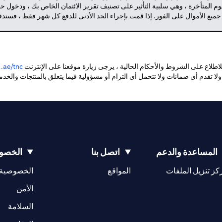
م المتأخرة ، وهي سلبية التأثير على تصنيف تقرير الائتمان الخاص بك ، ودخول 
 جميع الأموال على الفور. إذا قمت بإجراء الحد الأدنى للدفع كل شهر فقط ، فست
طلاع على الشروط والأحكام الحالية ، يرجى زيارة موقعنا على الإنترنت
ae/tnc.
. ولا تقدم أي ضمانات ولا تتحمل أي التزام أو مسؤولية فيما يتعلق بالمنتجات والخ
المساعدة والدعم
اتصل بنا
الخصوص
(opens in a new tab)
كز تنزيل الملفات
المواقع
الخصوصية
(opens in a new tab)
الأمن
(opens in a new tab)
السلامة